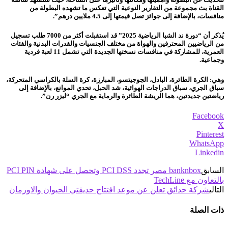
القناة بث مجموعة من التقارير النوعية التي تعكس ما تشهده البطولة من
منافسات، بالإضافة إلى جوائز تصل قيمتها إلى 4.5 ملايين درهم”.
يُذكر أن “دورة ند الشبا الرياضية 2025” قد استقبلت أكثر من 7000 طلب تسجيل
من الرياضيين المحترفين والهواة من مختلف الجنسيات والقدرات البدنية والفئات
العمرية، للمشاركة في منافسات نسختها الجديدة التي تشمل 11 لعبة فردية
وجماعية.
وهي: الكرة الطائرة، البادل، الجوجيتسو، المبارزة، كرة السلة بالكراسي المتحركة،
سباق الجري، سباق الدراجات الهوائية، شد الحبل، تحدي الموانع، بالإضافة إلى
رياضتين جديدتين، هما الريشة الطائرة والرماية مع الجري “ليزر رن”.
Facebook
X
Pinterest
WhatsApp
Linkedin
السابق
banknbox مصر تجدد PCI DSS وتحصل على شهادة PCI PIN
بالتعاون مع TechLine
التالي
شركة حدائق تعلن عن موعد افتتاح حديقتي الحيوان والاورمان
ذات الصلة