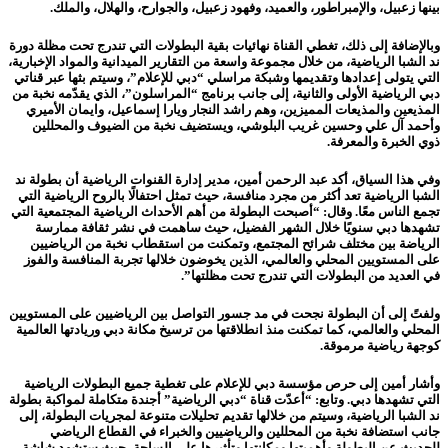
بينها زعبيل، والإمبراطور، والعميد، وفهود زعبيل، والجوارح، والهلال، والملك.
وبالإضافة إلى ذلك، تغطي القناة نهائيات بقية البطولات التي تندرج تحت مظلة دورة
ند الشبا الرياضية، من خلال مجموعة واسعة من التقارير الميدانية والمواد الإخبارية،
التي يتولى إعدادها وتقديمها وشبكة مراسلي “دبي للإعلام”، وسيتم بثها عبر قناتي
دبي الرياضية الأولى والثانية، إلى جانب برنامج “المراسلون”، الذي يقدّمه نخبة من
المذيعين والمذيعات المميزين، وهم راشد النجار ويارا إسماعيل، وايمان الأميري
وأحمد آل علي وحسين غريب البلوشي، ويستضيف نخبة من الضيوف والمحللين
ذوي الخبرة والمعرفة.
وفي هذا السياق، أكد عبد الرحمن أمين، مدير إدارة القنوات الرياضية أن بطولة ند
الشبا الرياضية تعد أكثر من مجرد منافسة، حيث تمثل احتفالًا بالروح الرياضية التي
تجمع الناس معًا. وقال: “أصبحت البطولة من أهم الأحداث الرياضية المجتمعية التي
تشهدها دبي سنويًا خلال الشهر الفضيل، حيث ساهمت في نشر ثقافة ممارسة
الرياضة بين مختلف شرائح المجتمع، وتمكنت من استقطاب نخبة من الرياضيين
على المستويين المحلي والعالمي، الذين يخوضون خلالها تجربة المنافسة والفوز
في العديد من البطولات التي تندرج تحت مظلتها”.
ولفتً إلى أن البطولة نجحت في مد جسور التواصل بين الرياضيين على المستويين
المحلي والعالمي، كما تمكنت منذ انطلاقتها من ترسيخ مكانة دبي وريادتها العالمية
كوجهة رياضية مرموقة.
وأشار أمين إلى حرص مؤسسة دبي للإعلام على تغطية جميع البطولات الرياضية
التي تشهدها دبي. وتابع: “أعدّت قناة “دبي الرياضية” أجندة متكاملة لمواكبة بطولة
ند الشبا الرياضية، وسيتم من خلالها تقديم تحليلات متنوعة لمجريات البطولة، إلى
جانب استضافة نخبة من المحللين والرياضيين والخبراء في القطاع الرياضي
للحديث عن البطولة وأهميتها ومكانتها وتأثيرها على الساحة، حيث ستشهد شاشة