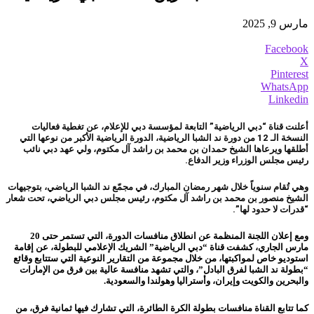
مارس 9, 2025
Facebook
X
Pinterest
WhatsApp
Linkedin
أعلنت قناة “دبي الرياضية” التابعة لمؤسسة دبي للإعلام، عن تغطية فعاليات
النسخة الـ 12 من دورة ند الشبا الرياضية، الدورة الرياضية الأكبر من نوعها التي
أطلقها ويرعاها الشيخ حمدان بن محمد بن راشد آل مكتوم، ولي عهد دبي نائب
رئيس مجلس الوزراء وزير الدفاع.
وهي تُقام سنوياً خلال شهر رمضان المبارك، في مجمّع ند الشبا الرياضي، بتوجيهات
الشيخ منصور بن محمد بن راشد آل مكتوم، رئيس مجلس دبي الرياضي، تحت شعار
“قدرات لا حدود لها”.
ومع إعلان اللجنة المنظمة عن انطلاق منافسات الدورة، التي تستمر حتى 20
مارس الجاري، كشفت قناة “دبي الرياضية” الشريك الإعلامي للبطولة، عن إقامة
استوديو خاص لمواكبتها، من خلال مجموعة من التقارير النوعية التي ستتابع وقائع
“بطولة ند الشبا لفرق البادل”، والتي تشهد منافسة عالية بين فرق من الإمارات
والبحرين والكويت وإيران، وأستراليا وهولندا والسعودية.
كما تتابع القناة منافسات بطولة الكرة الطائرة، التي تشارك فيها ثمانية فرق، من