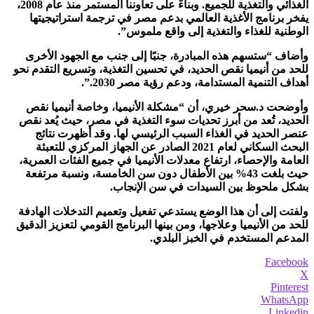
الغذائي والتغذية للجميع. وبناءً على تعاوننا المستمر منذ عام 2008،
يفخر برنامج الأغذية العالمي بدعم مصر في ترجمة استراتيجيتها
الوطنية للغذاء والتغذية إلى واقع ملموس”.
وأضاف “ستسهم هذه المبادرة، جنبًا إلى جنب مع الجهود الأخرى
للحد من أنيميا نقص الحديد، في تحسين التغذية، وتسريع التقدم نحو
أهداف التنمية المستدامة، ودعم رؤية مصر 2030.”.
وأوضحت د.سحر خيري، أن “مشكلة الأنيميا، وخاصة أنيميا نقص
الحديد، تُعد من أبرز تحديات سوء التغذية في مصر، حيث يُعد نقص
عنصر الحديد في الغذاء السبب الرئيسي لها. وقد أظهرت نتائج
البحث السكاني لعام 2021 الصادر عن الجهاز المركزي للتعبئة
العامة والإحصاء، ارتفاع معدلات الأنيميا في جميع الفئات العمرية،
حيث بلغت 43% بين الأطفال دون سن الخامسة، ونسبة مرتفعة
بشكل ملحوظ بين السيدات في سن الإنجاب.
ولفتت إلى أن هذا الوضع يستدعي تفعيل وتعميم التدخلات الهادفة
للحد من الأنيميا وعلاجها، ومن بينها البرنامج القومي لتعزيز الدقيق
المدعم المستخدم في الخبز البلدي.
Facebook
X
Pinterest
WhatsApp
Linkedin