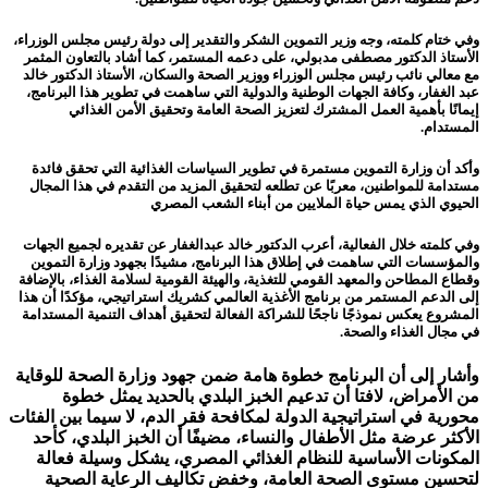
وفي ختام كلمته، وجه وزير التموين الشكر والتقدير إلى دولة رئيس مجلس الوزراء،
الأستاذ الدكتور مصطفى مدبولي، على دعمه المستمر، كما أشاد بالتعاون المثمر
مع معالي نائب رئيس مجلس الوزراء ووزير الصحة والسكان، الأستاذ الدكتور خالد
عبد الغفار، وكافة الجهات الوطنية والدولية التي ساهمت في تطوير هذا البرنامج،
إيمانًا بأهمية العمل المشترك لتعزيز الصحة العامة وتحقيق الأمن الغذائي
المستدام.
وأكد أن وزارة التموين مستمرة في تطوير السياسات الغذائية التي تحقق فائدة
مستدامة للمواطنين، معربًا عن تطلعه لتحقيق المزيد من التقدم في هذا المجال
الحيوي الذي يمس حياة الملايين من أبناء الشعب المصري
وفي كلمته خلال الفعالية، أعرب الدكتور خالد عبدالغفار عن تقديره لجميع الجهات
والمؤسسات التي ساهمت في إطلاق هذا البرنامج، مشيدًا بجهود وزارة التموين
وقطاع المطاحن والمعهد القومي للتغذية، والهيئة القومية لسلامة الغذاء، بالإضافة
إلى الدعم المستمر من برنامج الأغذية العالمي كشريك استراتيجي، مؤكدًا أن هذا
المشروع يعكس نموذجًا ناجحًا للشراكة الفعالة لتحقيق أهداف التنمية المستدامة
في مجال الغذاء والصحة.
وأشار إلى أن البرنامج خطوة هامة ضمن جهود وزارة الصحة للوقاية
من الأمراض، لافتا أن تدعيم الخبز البلدي بالحديد يمثل خطوة
محورية في استراتيجية الدولة لمكافحة فقر الدم، لا سيما بين الفئات
الأكثر عرضة مثل الأطفال والنساء، مضيفًا أن الخبز البلدي، كأحد
المكونات الأساسية للنظام الغذائي المصري، يشكل وسيلة فعالة
لتحسين مستوى الصحة العامة، وخفض تكاليف الرعاية الصحية