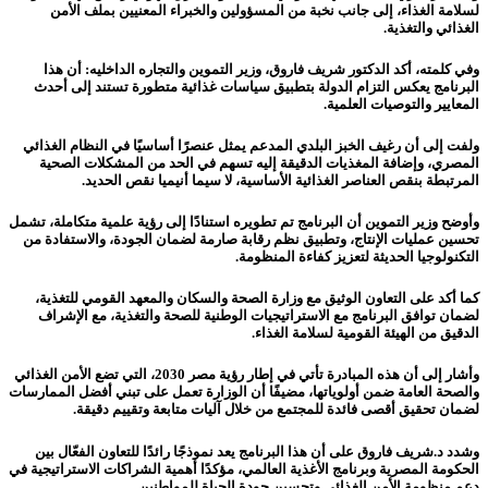
لسلامة الغذاء، إلى جانب نخبة من المسؤولين والخبراء المعنيين بملف الأمن
الغذائي والتغذية.
وفي كلمته، أكد الدكتور شريف فاروق، وزير التموين والتجاره الداخليه: أن هذا
البرنامج يعكس التزام الدولة بتطبيق سياسات غذائية متطورة تستند إلى أحدث
المعايير والتوصيات العلمية.
ولفت إلى أن رغيف الخبز البلدي المدعم يمثل عنصرًا أساسيًا في النظام الغذائي
المصري، وإضافة المغذيات الدقيقة إليه تسهم في الحد من المشكلات الصحية
المرتبطة بنقص العناصر الغذائية الأساسية، لا سيما أنيميا نقص الحديد.
وأوضح وزير التموين أن البرنامج تم تطويره استنادًا إلى رؤية علمية متكاملة، تشمل
تحسين عمليات الإنتاج، وتطبيق نظم رقابة صارمة لضمان الجودة، والاستفادة من
التكنولوجيا الحديثة لتعزيز كفاءة المنظومة.
كما أكد على التعاون الوثيق مع وزارة الصحة والسكان والمعهد القومي للتغذية،
لضمان توافق البرنامج مع الاستراتيجيات الوطنية للصحة والتغذية، مع الإشراف
الدقيق من الهيئة القومية لسلامة الغذاء.
وأشار إلى أن هذه المبادرة تأتي في إطار رؤية مصر 2030، التي تضع الأمن الغذائي
والصحة العامة ضمن أولوياتها، مضيفًا أن الوزارة تعمل على تبني أفضل الممارسات
لضمان تحقيق أقصى فائدة للمجتمع من خلال آليات متابعة وتقييم دقيقة.
وشدد د.شريف فاروق على أن هذا البرنامج يعد نموذجًا رائدًا للتعاون الفعّال بين
الحكومة المصرية وبرنامج الأغذية العالمي، مؤكدًا أهمية الشراكات الاستراتيجية في
دعم منظومة الأمن الغذائي وتحسين جودة الحياة للمواطنين.