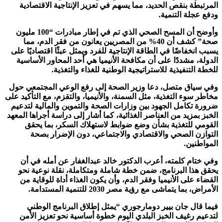
المرتبطة بنقص الحديد، مما يسهم في تعزيز الإنتاجية الاقتصادية
ودفع عجلة التنمية.
وأوضح أن المسح الصحي الذي تم في إطار مبادرات “100 مليون
صحة” كشف أن 40% من المصريين يعانون من فقر الدم، مما
يسبب انخفاضًا في الطاقة الإنتاجية للفرد ويمثل عبئًا اقتصاديًا على
الدولة، مشددًا على أن مكافحة الأنيميا هي أحد المحاور الأساسية
للخطة التنفيذية للاستراتيجية الوطنية للغذاء والتغذية.
وفي سياق متصل، دعا وزير الصحة إلى رفع الوعي المجتمعي حول
مخاطر سوء التغذية، مثل السمنة، والأنيميا، والتقزم، مع التأكيد على
ضرورة تكامل الجهود بين وزارات الصحة والتموين والمالية لتدعيم
الخبز بمزيد من العناصر الغذائية، كما أشار إلى دراسة أجراها المعهد
القومي للتغذية بشأن وضع ضوابط لاستهلاك السكر، بما يحقق
التوازن الصحي والاقتصادي والاجتماعي، دون الإضرار بصحة
المواطنين.
وفي ختام كلمته، أعرب الدكتور خالد عبدالغفار عن أمله في أن
يحقق هذا البرنامج، ضمن خطة شاملة ومتكاملة، نقلة نوعية نحو
القضاء على الأنيميا وفقر الدم، وأن يكون الغذاء أداة للوقاية من
الأمراض، بما يتماشى مع رؤية مصر 2030 للتنمية المستدامة.
فيما قال جان بيير دومارجوري “يمثل إطلاق البرنامج الوطني
لتدعيم رغيف الخبز البلدي اليوم خطوة أساسية نحو تعزيز الأمن