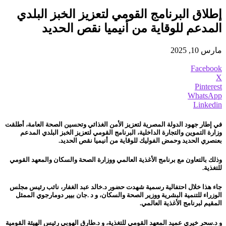
إطلاق البرنامج القومي لتعزيز الخبز البلدي
المدعم للوقاية من أنيميا نقص الحديد
مارس 10, 2025
Facebook
X
Pinterest
WhatsApp
Linkedin
في إطار جهود الدولة المصرية لتعزيز الأمن الغذائي وتحسين الصحة العامة، أطلقت
وزارة التموين والتجارة الداخلية، البرنامج القومي لتعزيز الخبز البلدي المدعم
بعنصري الحديد وحمض الفوليك للوقاية من أنيميا نقص الحديد.
وذلك بالتعاون مع برنامج الأغذية العالمي ووزارة الصحة والسكان والمعهد القومي
للتغذية.
جاء هذا خلال احتفالية رسمية شهدت حضور د.خالد عبد الغفار، نائب رئيس مجلس
الوزراء للتنمية البشرية ووزير الصحة والسكان، و د .جان بيير دومارجوي الممثل
المقيم لبرنامج الأغذية العالمي.
و د.سحر خيري عميد المعهد القومي للتغذية، و د.طارق الهوبي رئيس الهيئة القومية