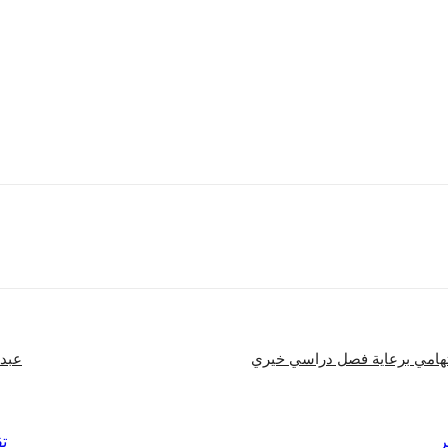
إلى أن جهاز حماية المنافسة مستمر في متابعة الأسواق واتخاذ الإجراءات اللازمة لمكاف
دم مصلحة الاقتصاد الوطني ويحافظ على استقرار الأسواق.
السوق.
شارك
تهامي برعاية فصل دراسي خيري
عبد 
ر
تق