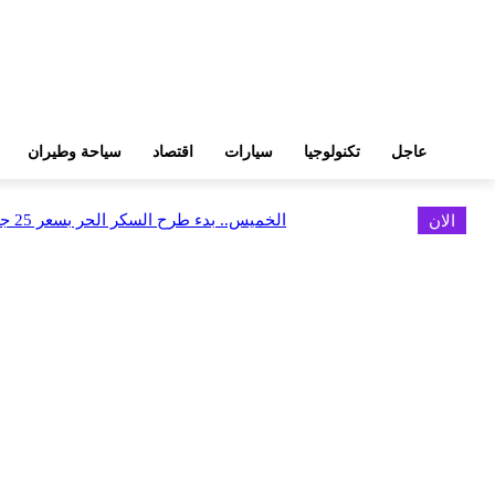
عاجل
تكنولوجيا
سيارات
اقتصاد
سياحة وطيران
الان
الخميس.. بدء طرح السكر الحر بسعر 25 جنيهًا للكيلو
اخر الاخبار
البورصة وجهاز التمثيل التجاري يروجان لسوق المال وجذب الاستثمارات الأجن
أغسطس 6, 2026
FEDIS وحلول تتشاركان في تطوير أول منصة للسياحة الصحية بالمنطقة
أغسطس 6, 2026