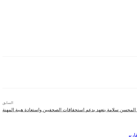
حة أي ممارسات احتكارية تؤثر على المنافسة العادلة، بما يحقق بيئة اقتصادية مستقرة
السابق
المحسن سلامة يتعهد بدعم استحقاقات الصحفيين واستعادة هيبة المهنة
ارير