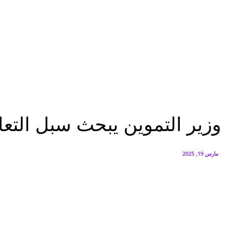
البنك العربي يطلق حملة الاسترداد النقدي الصيفية
أغسطس 6, 2026
سيتي إيدج توقع شراكة مع ڤودافون مصر لتوفير خدمات Triple Play الذكية بمشروع داون تاون بالعلمين الجديدة
أغسطس 6, 2026
تقارير
وزير التموين يبحث سبل التعاون المشتىرك مع رئيس جهاز حماية المنافسة
تقارير
وزير التموين يبحث سبل التع
مارس 19, 2025