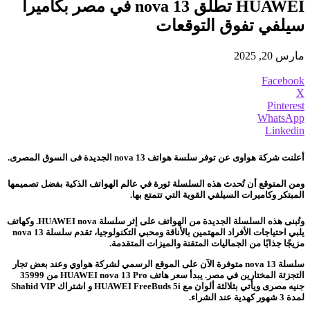
HUAWEI تطلق nova 13 في مصر بكاميرا
سيلفي تفوق التوقعات
مارس 20, 2025
Facebook
X
Pinterest
WhatsApp
Linkedin
أعلنت شركة هواوى عن توفر سلسة هواتف nova 13 الجديدة فى السوق المصرى.
ومن المتوقع أن تُحدث هذه السلسلة ثورة في عالم الهواتف الذكية بفضل تصميمها
المبتكر وكاميرات السيلفي القوية التي تتمتع بها.
وتُبنى هذه السلسلة الجديدة من الهواتف على إثر سلسلة HUAWEI nova. وكهاتف
يلبي احتياجات الأفراد المهتمين بالأناقة ومحبي التكنولوجيا، تقدم سلسلة nova 13
مزيجًا جذابًا من الجماليات المتقنة والميزات المتقدمة.
سلسلة nova 13 متوفرة الآن على الموقع الرسمي لشركة هواوي وعند بعض تجار
التجزئة المختارين في مصر. يبدأ سعر هاتف HUAWEI nova 13 Pro من 35999
جنيه مصرى ويأتي بثلالثة ألوان مع HUAWEI FreeBuds 5i و اشتراك Shahid VIP
لمدة 3 شهور كهدية عند الشراء.