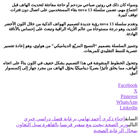
وسواء كان ذلك في روتين صباحي مزدحم أو حاجة مفاجئة لتحديث الهاتف قبل
اجتماع مهم، تضمن سلسلة nova 13 بقاء المستخدمين على اتصال دون فترات
توقف كبيرة.
وتقدم سلسلة nova 13 رؤية جديدة لتصميم الهواتف الذكية من خلال اللون الأخضر
الجديد، وهو درجة مستوحاة من عالم الأزياء الراقية وتبعث على إحساس بالأناقة
الهادئة.
وتتميز السلسلة بتصميم “النسيج المربّع الديناميكي” من هواوي، وهو إعادة تفسير
عصرية للنمط التقليدي للمربعات.
وتتحول الخطوط المنقوشة في هذا التصميم بشكل خفيف في اللون بناءً على اتجاه
الهاتف، مما يخلق تأثيرًا بصريًا ديناميكيًا يحوّل الهاتف من مجرد جهاز إلى إكسسوار
أنيق.
Facebook
X
Pinterest
WhatsApp
Linkedin
السابق
إحباء ذكرى أحمد تهامي برعاية فصل دراسي خيري
التالي
وزير الصحة يبحث مع سفير فرنسا بالقاهرة سبل التعاون
بمجال الرعاية الصحية