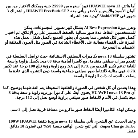
أما هاتف HUAWEI nova 13 فيبدأ سعره من 25999 جنيه ويمكنك الاختيار من بين
ألوان الأسود والأبيض والأخضر ويأتى معه HUAWEI FreeBuds SE 2 و اشتراك 3
شهور فى Shahid VIP كهدية عند الشراء.
وتعزز ميزة AI Best Expression بشكل كبير تصوير المجموعات. يمكن
للمستخدمين التقاط عدة صور متتالية بالضغط المستمر على زر الإغلاق، ثم اختيار
أفضل تعبير لكل شخص، مما يضمن أن يظهر الجميع بأفضل شكل. تعمل هذه
الميزة على القضاء بفعالية على الأخطاء الشائعة في الصور مثل العيون المغلقة أو
الابتسامات المحرجة.
تشتهر سلسلة nova 13 بكاميرات السيلفي الاستثنائية، حيث تواصل السلسلة في
تقديم ميزات سيلفي متقدمة، مع كاميرا أمامية بدقة 60 ميجابكسل بزاوية واسعة
للغاية تدعم تكبير الفيديو من 0.7X إلى 5X. ومع زاوية رؤية تبلغ 100 درجة عند تكبير
0.7X، فهي مثالية لالتقاط صور سيلفي جماعية واسعة دون التشوه الذي عادة ما
يصاحب العدسات ذات الزاوية الواسعة.
وهذا يضمن أن كل شخص في الصورة والخلفية المحيطة يتم التقاطهما بوضوح. كما
أن HUAWEI nova 13 Pro يحتوي أيضًا على كاميرا بورتريه زاوية واسعة بدقة 8
ميجابكسل في الأمام لالتقاط صور سيلفي بزاوية أوسع تصل إلى 112 درجة.
ويمكن لهذه الكاميرا أيضًا التقاط صور ماكرو من مسافة قريبة تصل إلى 2 سم.
وعند الحديث عن الشحن، تأتي سلسلة nova 13 مزودة بتقنية 100W HUAWEI
SuperCharge Turbo، التي تتيح شحن الهاتف بنسبة 50% في غضون 10 دقائق
فقط.