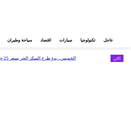
عاجل
تكنولوجيا
سيارات
اقتصاد
سياحة وطيران
الان
الخميس.. بدء طرح السكر الحر بسعر 25 جنيهًا للكيلو
اخر الاخبار
البورصة وجهاز التمثيل التجاري يروجان لسوق المال وجذب الاستثمارات الأجن
أغسطس 6, 2026
FEDIS وحلول تتشاركان في تطوير أول منصة للسياحة الصحية بالمنطقة
أغسطس 6, 2026