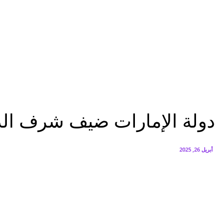
البنك العربي يطلق حملة الاسترداد النقدي الصيفية
أغسطس 6, 2026
سيتي إيدج توقع شراكة مع ڤودافون مصر لتوفير خدمات Triple Play الذكية بمشروع داون تاون بالعلمين الجديدة
أغسطس 6, 2026
مؤتمرات
دولة الإمارات ضيف شرف الدورة السابعة لقمة FDC Summit
مؤتمرات
دولة الإمارات ضيف شرف الدورة الس
أبريل 26, 2025