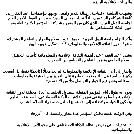
والهيئات الإعلامية البارزة.
وشهدت الجلسة الافتتاحية، رسالة تقدير وامتنان وجهها د.إسماعيل عبد الغفار إلى
كافة الشركاء والداعمين، ناقلًا تحيات معالي السيد/ أحمد أبو الغيط، الأمين العام
لجامعة الدول العربية، الذي كان من المقرر مشاركته بالمؤتمر لولا ارتباطه بقمة
حول الذكاء الاصطناعي. ط
وأكد التزام جامعة الدول العربية العميق بقيم السلام والحوار والتفاهم المشترك،
مشيدًا بدور الثقافة الإعلامية والمعلوماتية كأداة تمكين حيوية اليوم.
وشدد “عبد الغفار” على أهمية الثقافة الإعلامية والمعلوماتية كأساس لتحقيق
السلام العالمي وتعزيز التفاهم والتسامح بين الشعوب.
وأشار إلى أن “الثقافة الإعلامية والمعلوماتية لم تعد مجالًا أكاديميًا فقط، بل أصبحت
ركيزة أساسية في بناء مجتمعات قادرة على التمييز بين الحقيقة والمعلومات
المضللة، ونشر قيم الحوار والتواصل بدلًا من الانقسام”.
ونوه انه طوال أيام المؤتمر المقبلة، ستتناول الجلسات أبعادًا مختلفة لدور الثقافة
الإعلامية والمعلوماتية في تعزيز أخلاقيات الذكاء الاصطناعي، الصحافة ، التعليم،
وتمكين الشباب، بالإضافة إلى الاستماع لمبادرات سفراء السلام الشباب.
وفي الوقت نفسه ناقش المؤتمر عدة محاور رئيسية، كان أبرزها:
* التحديات التي يفرضها نظام الذكاء الاصطناعي على محو الأمية الإعلامية
والمعلوماتية.