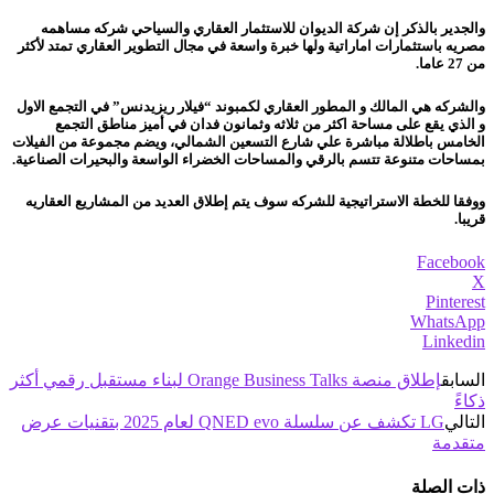
والجدير بالذكر
إن شركة الديوان للاستثمار العقاري والسياحي شركه مساهمه
مصريه باستثمارات اماراتية ولها خبرة واسعة في مجال التطوير العقاري تمتد لأكثر
من 27 عاما.
والشركه هي المالك و المطور العقاري لكمبوند “فيلار ريزيدنس” في التجمع الاول
و الذي يقع على مساحة اكثر من ثلاثه وثمانون فدان في أميز مناطق التجمع
الخامس باطلالة مباشرة علي شارع التسعين الشمالي، ويضم مجموعة من الفيلات
بمساحات متنوعة تتسم بالرقي والمساحات الخضراء الواسعة والبحيرات الصناعية.
ووفقا للخطة الاستراتيجية للشركه سوف يتم إطلاق العديد من المشاريع العقاريه
قريبا.
Facebook
X
Pinterest
WhatsApp
Linkedin
السابق
إطلاق منصة Orange Business Talks لبناء مستقبل رقمي أكثر
ذكاءً
التالي
LG تكشف عن سلسلة QNED evo لعام 2025 بتقنيات عرض
متقدمة
ذات الصلة