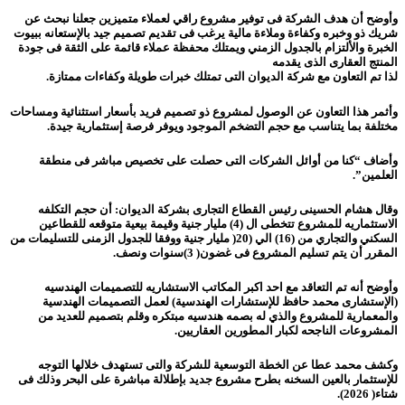
وأوضح أن هدف الشركة فى توفير مشروع راقي لعملاء متميزين جعلنا نبحث عن
شريك ذو وخبره وكفاءة وملاءة مالية يرغب فى تقديم تصميم جيد بالإستعانه ببيوت
الخبرة والألتزام بالجدول الزمني ويمتلك محفظة عملاء قائمة على الثقة فى جودة
المنتج العقارى الذى يقدمه
لذا تم التعاون مع شركة الديوان التى تمتلك خبرات طويلة وكفاءات ممتازة.
وأثمر هذا التعاون عن الوصول لمشروع ذو تصميم فريد بأسعار استثنائية ومساحات
مختلفة بما يتناسب مع حجم التضخم الموجود ويوفر فرصة إستثمارية جيدة.
وأضاف “كنا من أوائل الشركات التى حصلت على تخصيص مباشر فى منطقة
العلمين”.
وقال هشام الحسينى رئيس القطاع التجارى بشركة الديوان: أن حجم التكلفه
الاستثماريه للمشروع تتخطى ال (4) مليار جنية وقيمة بيعية متوقعه للقطاعين
السكني والتجاري من (16) الي (20( مليار جنية ووفقا للجدول الزمنى للتسليمات من
المقرر أن يتم تسليم المشروع فى غضون( 3)سنوات ونصف.
وأوضح أنه تم التعاقد مع احد اكبر المكاتب الاستشاريه للتصميمات الهندسيه
(الإستشارى محمد حافظ للإستشارات الهندسية) لعمل التصميمات الهندسية
والمعمارية للمشروع والذي له بصمه هندسيه مبتكره وقلم بتصميم للعديد من
المشروعات الناجحه لكبار المطورين العقاريين.
وكشف محمد عطا عن الخطة التوسعية للشركة والتى تستهدف خلالها التوجه
للإستثمار بالعين السخنه بطرح مشروع جديد بإطلالة مباشرة على البحر وذلك فى
شتاء( 2026).