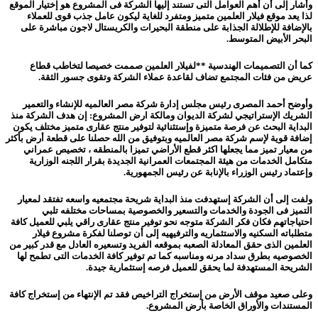
وأشار إلى
أن أهم العوامل التى تستند إليها الشركة فى المشروع هو إختيار الموقع
لذا يعد موقع فيلار العلمين متميز ومتفرد للغاية ليكون عامل جذب قوى للعملاء
بالإضافة للإطلالة الجذابة على منطقة البحيرات والكريستال لاجون مباشرة على
البحر الأبيض المتوسط.
كما أن التصميمات الهندسية **لفيلار العلمين صممت خصيصا لتخاطب قطاع
عريض من فئات المجتمع تضاف لقاعدة عملاء الشركة وتقوى جسور الثقة.
وأوضح أحمد المصرى رئيس مجلس إدارة شركة مصر العالميه للإنشاء والتعمير
الشريك الإستراتيجي لشركة الديوان ومالكة ارض المشروع:
إن هدف الشركة منذ
البداية البحث عن فرصة متميزة وإستثنائية لتوفير منتج عقارى متميز مختلف يكون
إضافة قوية لإسم شركة مصر العالميه وبتوفيق من الله حصلنا على قطعة أرض بأكثر
من معيار تميز مما يجعلها اكثر قطع الأراضي تميزا بالمنطقه ، تخصيص عمراني
متكامل الخدمات من هيئة المجتمعات العمرانية الجديدة بقرار اللجنه الوزارية
وإعتماد رئيس الوزراء بالإنابة عن رئيس الجمهورية.
ولفت إلى أن الشركة إستهدفت منذ البداية شريحة مجتمعيه واسعه تفتقد لمعيار
التميز فى الجودة والخدمات والتسعير والخصوصية بمساحات مختلفه تلبي
احتياجاتهم فكان فكر الشركة متوجه نحو توفير منتج عقارى راقي يلبي للعميل كافة
متطلباته السكنيه والاستثماريه والترفيهيه إلى أن توصلنا لفكرة مشروع فيلار
العلمين الذى حقق المعادلة الصعبه بموقعه الفريد وتسعيره العادل مع قدر كبير من
الخصوصيه بطرق سداد مرنه ومناسبه كما تم توفير كافة الخدمات التى تطمح لها
الشريحة المستهدفة لما يحقق للعميل فرصه إستثمارية جيدة.
وعلى صعيد موقف الأرض من إستخراج التراخيص فقد تم الإنتهاء من إستخراج كافة
المستندات والأوراق الخاصة بأرض المشروع.