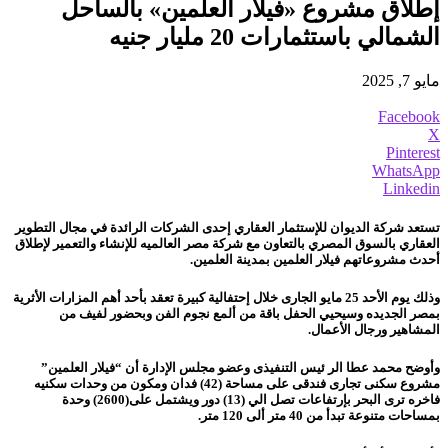
إطلاق مشروع «فيلار العلمين» بالساحل
الشمالي باستثمارات 20 مليار جنيه
مايو 7, 2025
Facebook
X
Pinterest
WhatsApp
Linkedin
تستعد شركة الديوان للإستثمار العقاري إحدى الشركات الرائدة في مجال التطوير
العقاري بالسوق المصري بالتعاون مع شركة مصر العالميه للإنشاء والتعمير لإطلاق
أحدث مشروعاتهم فيلار العلمين بمدينة العلمين.
وذلك يوم الأحد 25 مايو الجارى خلال إحتفالية كبيرة تعقد
بأحد أهم المزارات الأثرية
بمصر الجديده وسيحيي الحفل باقة من ألمع نجوم الفن وبحضور لفيف من
المشاهير ورجال الأعمال.
وأوضح محمد عطا الر ئيس التنفيذى وعضو مجلس الإدارة أن “فيلار العلمين”
مشروع سكنى تجارى فندقى على مساحة (42) فدان ومكون من وحدات سكنيه
فاخره ترى البحر بإرتفاعات تصل الي (13) دور ويشتمل على(2600) وحدة
بمساحات متنوعة تبدأ من 40 متر ألى 120 متر.