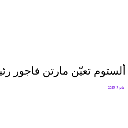
البنك العربي يطلق حملة الاسترداد النقدي الصيفية
أغسطس 6, 2026
سيتي إيدج توقع شراكة مع ڤودافون مصر لتوفير خدمات Triple Play الذكية بمشروع داون تاون بالعلمين الجديدة
أغسطس 6, 2026
تقارير
ألستوم تعيّن مارتن فاجور رئيساً لمنطقة AMECA
تقارير
ألستوم تعيّن مارتن فاجور رئيساً 
مايو 7, 2025