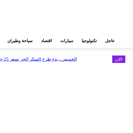
عاجل
تكنولوجيا
سيارات
اقتصاد
سياحة وطيران
الان
الخميس.. بدء طرح السكر الحر بسعر 25 جنيهًا للكيلو
اخر الاخبار
البورصة وجهاز التمثيل التجاري يروجان لسوق المال وجذب الاستثمارات الأجن
أغسطس 6, 2026
FEDIS وحلول تتشاركان في تطوير أول منصة للسياحة الصحية بالمنطقة
أغسطس 6, 2026