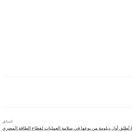
 والتواصل مع أصحاب المصلحة والشؤون المالية. وسيساهم بمنظور جديد في منطقة
يناميكية والاستراتيجية بالنسبة لألستوم. أؤمن بأن منطقة AMECA تملك إمكانات كبيرة للنمو والتأثير، بفضل فرق العمل الملتزمة وروح المبادرة، والقريبة من عملائها والمواكبة
 عامًا من الخبرة في بيئات متعددة الثقافات ومعقدة. انضم إلى ألستوم في عام 2009 وانتقل إلى موسكو، حيث تولّى مسؤوليات متزايدة في مجالات المالية والإدارة العامة، قبل أن يتولى قيادة منطقة
السابق
طاقة المصري