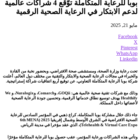
بوبا للرعاية المتكاملة توّقع 4 شراكات عالمية
لدعم الابتكار في الرعاية الصحية الرقمية
مايو 21, 2025
Facebook
X
Pinterest
WhatsApp
Linkedin
تحت رعاية وزارة الصحة، ومستشفى صحة الافتراضي، وبحضور نخبة من القادة
والخبراء في مجالات الرعاية الصحية والابتكار والتقنية من مختلف دول العالم، أعلنت
شركة بوبا الرعاية المتكاملة التعاوني، عن توقيع أربع اتفاقيات شراكة إستراتيجية.
وذلك مع شركات تقنية صحية عالمية هي: GOQii، وComarch، وNuralogix، و We
Healthify بهدف توسيع نطاق خدماتها الرقمية، وتحسين جودة الرعاية الصحية
لأعضائها داخل المملكة.
جاء ذلك خلال مشاركة بوبا المتكاملة، كراع ذهبي في المؤتمر السادس للرعاية
الصحية الافتراضية في الشرق الأوسط وشمال إفريقيا 2025 (6th MENA
Telehealth & Virtual Care Expo)، الذي عقد مؤخرا في مدينة الرياض.
وتأتي هذه الشراكات ورعاية المؤتمر، عقب حصول بوبا للرعاية المتكاملة مؤخرًا