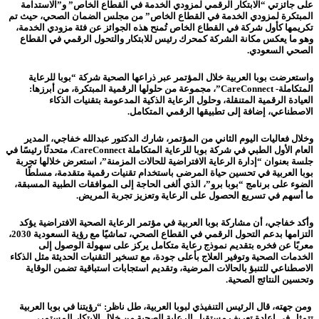
على جائزتي “الابتكار الرقمي لمزودي الخدمة في القطاع الخاص” و”الاستدامة
المبتكرة لمزودي الخدمة في القطاع الخاص” من مجلس الضمان الصحي، حيث تم
تكريمها كأول شركة في القطاع الخاص تُمنح هذه الجوائز عن فئة مزودي الخدمة،
وهو ما يعكس مكانة الشركة كمحرك رئيس للابتكار والتحول الرقمي في القطاع
الصحي السعودي.
واستعرضت بوبا العربية خلال المؤتمر عبر ذراعها الصحية شركة “بوبا للرعاية
المتكاملة- CareConnect”، مجموعة من حلولها الرقمية المبتكرة، من أبرزها:
العيادة الرقمية المتنقلة، وحلول الرعاية الذكية المدعومة بتقنيات الذكاء
الاصطناعي، إضافة إلى تطبيقها الرقمي المتكامل.
وخلال فعاليات اليوم الثاني من المؤتمر، شارك الدكتور عبدالله خفاجي، المدير
العام الأول الطبي في شركة بوبا للرعاية المتكاملة CareConnect، متحدثًا رئيسًا في
جلسة بعنوان “إدارة الرعاية الافتراضية للحالات المزمنة”، استعرض خلالها تجربة
بوبا العربية في تحسين حياة المرضى باستخدام تقنيات رقمية متقدمة، مسلطًا
الضوء على برنامج “بوبا برو”، الذي ألغى الحاجة إلى الموافقات الطبية المسبقة،
ما أسهم في تسريع الحصول على الرعاية وتعزيز تجربة المريض.
وأكد خفاجي، أن مشاركة بوبا العربية في مؤتمر الرعاية الصحية الافتراضية يؤكد
التزامها بدعم التحول الرقمي في القطاع الصحي، تماشيًا مع رؤية السعودية 2030،
معربًا عن فخره بتقديم نموذج رعاية متكامل يركز على سهولة الوصول إلى
الخدمات الصحية وتوفير العلاج بأعلى جودة، مع تسخير التقنيات الحديثة مثل الذكاء
الاصطناعي للتنبؤ بالحالات المرضية، وتقديم استجابات استباقية تضمن الوقاية
وتحسين النتائج الصحية.
ومن جهته، قال الرئيس التنفيذي لبوبا العربية، طل ناظر: “رؤيتنا في بوبا العربية
تتمثل في إعادة تعريف مستقبل الرعاية الصحية من خلال الابتكار المستمر،