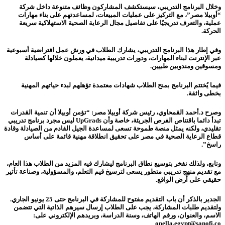
وخلال البرنامج التدريبي، سيستكشف المشاركون وظائف متنوعة داخل شركة
“أوبيلا مصر”، مع التركيز على عمليات المبيعات، لمساعدتهم على بناء مهارات
عملية، والتعرف تدريجيًا على تفاصيل مجال الرعاية الصحية الاستهلاكية سريعة
الحركة.
وفي إطار هذا البرنامج التدريبي، يشارك الطلاب في ورش عمل افتراضية أسبوعية
عبر الإنترنت لبناء المهارات، ودورات تدريبية ميدانية، يعملون خلالها كصيادلة
ومسوقين ومندوبين طبيين.
فيما يُختتم البرنامج بمنح الطلاب شهادات معتمدة تؤهلهم لبدء حياتهم المهنية
بخطى واثقة.
وصرح د.أحمد القمحاوي، رئيس شركة أوبيلا مصر: “تؤمن أوبيلا أن تنمية القدرات
تبدأ دائما باقتناص الفرص الجريئة، خاصة وأن UpGrads ليس مجرد برنامج تدريبي
تقليدي، ولكنه يمثل منصة طموحة تسعى لمساعدة الجيل القادم من الصيادلة وقادة
قطاع الرعاية الصحية في مصر على تحقيق انطلاقة مهنية قائمة على أساس
راسخ”.
وتابع، ولذلك نفخر بتوسيع نطاق البرنامج ليشارك فيه المزيد من الطلاب هذا العام،
مع تقديم منهج تدريبي متطور يسعى لترسيخ قيم التعلم، والمسؤولية، وصناعة تأثير
حقيقي على أرض الواقع.
الجدير بالذكر أن باب التقديم مفتوح للمشاركة في البرنامج حتى 25 يونيو الجاري.
ولتقديم طلبات المشاركة، يجب على الطلاب إرسال سيرهم الذاتية التي تتضمن
الاسم، والعنوان، ورقم الهاتف، وسنة الدراسة، وبريدهم الإلكتروني على:
opella.egypt@sanofi.co