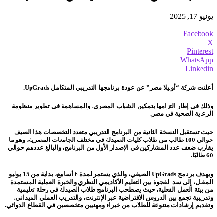
يونيو 17, 2025
Facebook
X
Pinterest
WhatsApp
Linkedin
أعلنت شركة “أوبيلا مصر” عن عودة برنامجها التدريبي المتكامل UpGrads.
وذلك في إطار التزامها بتمكين الشباب المصري، والمساهمة في تطوير منظومة
الرعاية الصحية في مصر.
حيث تستقبل النسخة الثانية من البرنامج التدريبي متعدد التخصصات هذا الصيف
حوالي 100 طالب من طلاب كليات الصيدلة في مختلف الجامعات المصرية، وهو ما
يقارب ضعف عدد المشاركين في الإصدار الأول من البرنامج، والبالغ عددهم حوالي
60 طالبًا.
ويهدف برنامج UpGrads الصيفي، والذي يستمر لمدة 6 أسابيع، بداية من 15 يوليو
المقبل، إلى سد الفجوة بين التعليم الأكاديمي النظري والخبرة العملية المستمدة
من بيئة العمل الفعلية، حيث يصطحب البرنامج طلاب الصيدلة في رحلة تعليمية
وتدريبية تجمع بين الدروس الافتراضية عبر الإنترنت، والتدريب العملي الميداني،
وتقديم إرشادات متنوعة للطلاب من خبراء ومهنيين متخصصين في القطاع الدوائي.