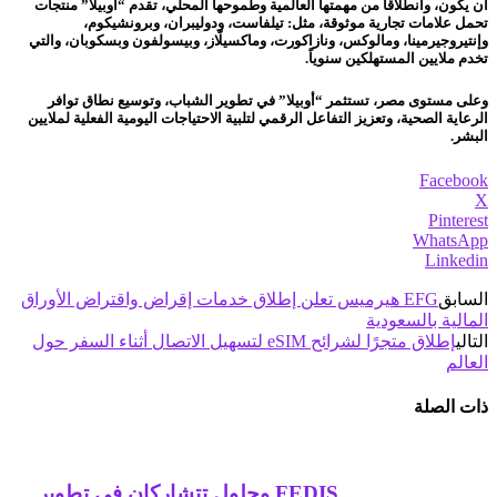
أن يكون، وانطلاقاً من مهمتها العالمية وطموحها المحلي، تقدم “أوبيلا” منتجات
تحمل علامات تجارية موثوقة، مثل: تيلفاست، ودوليبران، وبرونشيكوم،
وإنتيروجيرمينا، ومالوكس، ونازاكورت، وماكسيلّاز، وبيسولفون وبسكوبان، والتي
تخدم ملايين المستهلكين سنوياً.
وعلى مستوى مصر، تستثمر “أوبيلا” في تطوير الشباب، وتوسيع نطاق توافر
الرعاية الصحية، وتعزيز التفاعل الرقمي لتلبية الاحتياجات اليومية الفعلية لملايين
البشر.
Facebook
X
Pinterest
WhatsApp
Linkedin
السابق
EFG هيرميس تعلن إطلاق خدمات إقراض واقتراض الأوراق
المالية بالسعودية
التالي
إطلاق متجرًا لشرائح eSIM لتسهيل الاتصال أثناء السفر حول
العالم
ذات الصلة
FEDIS وحلول تتشاركان في تطوير