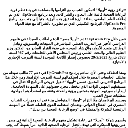
تتوافق رؤية “أوبيلا” لتمكين الشباب مع التزامها بالمساهمة في بناء نظم قوية
للرعاية الصحية قائمة على التعاون والشراكات، ويعد برنامج UpGrads، الذي تم
إطلاقه العام الماضي، إضافة بارزة لتحقيق هذه الرؤية، جنباً إلى جنب مع برنامج
UpGrads Pro، البرنامج التكميلي الذي تم تطويره بالشراكة مع هيئة الدواء
المصرية.
فمن خلال UpGrads Pro تقدم “أوبيلا مصر” الدعم لطلاب الصيدلة في عامهم
الدراسي الأخير عبر التدريب العملي المباشر في المبيعات والتسويق، وتبادل
الوظائف متعدد الأدوار، والإرشاد الموجه، في ضوء القرار الصادر من الدكتور وزير
التعليم العالي والبحث العلمي ورئيس المجلس الاعلى للجامعات رقم 967 لسنة
2023 بتاريخ 29/5/2023 بخصوص إصدار اللائحة الموحدة لسنة التدريب الإجباري
(الامتياز).
ومنذ انطلاقه وحتى الآن، ساهم برنامج UpGrads Pro في دعم 77 طالب صيدلة من
مختلف الجامعات المصرية خلال استكمالهم لسنة التدريب الإلزامية. ومن خلال هذا
البرنامج التدريبي المتميز، تضمن “أوبيلا” تأهيل خريجي البرنامج للانتقال في
مستقبلهم المهني الواعد الذي يتخطى مجرد حصولهم على الشهادة الجامعية،
ليبدأوا مسيرتهم المهنية متمتعين برؤية واضحة، وثقة، مع استعدادهم لمواجهة
متطلبات سوق العمل.
ويجسد البرنامجان معًا التزام “أوبيلا” المتواصل ببناء قدرات ومهارات الشباب
المصري في القطاع الدوائي، وضمان استدامة القوى العاملة، فضلًا عن المهمة
الرئيسية للشركة والمتمثلة في “وضع الرعاية الصحية بين يديك”.
وتُسهم شركة “أوبيلا” في إعادة تشكيل مفهوم الرعاية الصحية الذاتية في مصر،
عبر رؤيتها المبتكرة التي تهدف لجعل الرعاية الصحية الذاتية أمراً بسيطاً كما يجب