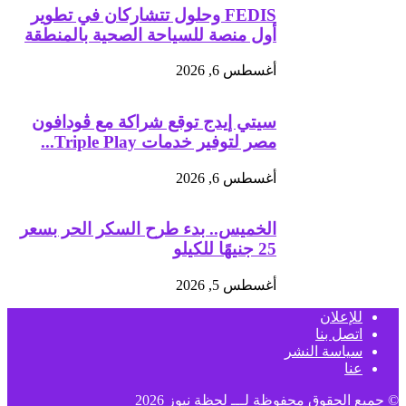
FEDIS وحلول تتشاركان في تطوير
أول منصة للسياحة الصحية بالمنطقة
أغسطس 6, 2026
سيتي إيدج توقع شراكة مع ڤودافون
مصر لتوفير خدمات Triple Play...
أغسطس 6, 2026
الخميس.. بدء طرح السكر الحر بسعر
25 جنيهًا للكيلو
أغسطس 5, 2026
للإعلان
اتصل بنا
سياسة النشر
عنا
© جميع الحقوق محفوظة لـــ
لحظة نيوز
2026