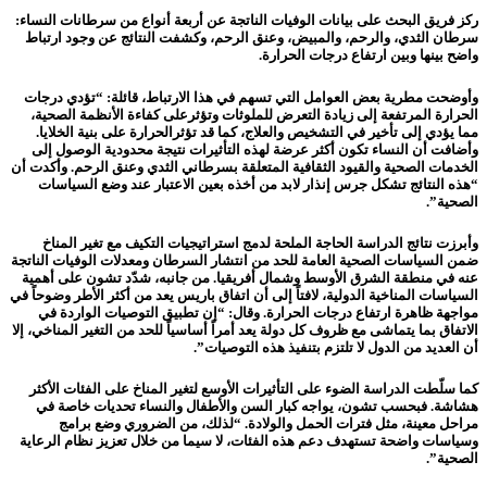
ركز فريق البحث على بيانات الوفيات الناتجة عن أربعة أنواع من سرطانات النساء:
سرطان الثدي، والرحم، والمبيض، وعنق الرحم، وكشفت النتائج عن وجود ارتباط
واضح بينها وبين ارتفاع درجات الحرارة.
وأوضحت مطرية بعض العوامل التي تسهم في هذا الارتباط، قائلة: “تؤدي درجات
الحرارة المرتفعة إلى زيادة التعرض للملوثات وتؤثرعلى كفاءة الأنظمة الصحية،
مما يؤدي إلى تأخير في التشخيص والعلاج، كما قد تؤثرالحرارة على بنية الخلايا.
وأضافت أن النساء تكون أكثر عرضة لهذه التأثيرات نتيجة محدودية الوصول إلى
الخدمات الصحية والقيود الثقافية المتعلقة بسرطاني الثدي وعنق الرحم. وأكدت أن
“هذه النتائج تشكل جرس إنذار لابد من أخذه بعين الاعتبار عند وضع السياسات
الصحية”.
وأبرزت نتائج الدراسة الحاجة الملحة لدمج استراتيجيات التكيف مع تغير المناخ
ضمن السياسات الصحية العامة للحد من انتشار السرطان ومعدلات الوفيات الناتجة
عنه في منطقة الشرق الأوسط وشمال أفريقيا. من جانبه، شدّد تشون على أهمية
السياسات المناخية الدولية، لافتاً إلى أن اتفاق باريس يعد من أكثر الأطر وضوحاً في
مواجهة ظاهرة ارتفاع درجات الحرارة. وقال: “إن تطبيق التوصيات الواردة في
الاتفاق بما يتماشى مع ظروف كل دولة يعد أمراً أساسياً للحد من التغير المناخي، إلا
أن العديد من الدول لا تلتزم بتنفيذ هذه التوصيات”.
كما سلّطت الدراسة الضوء على التأثيرات الأوسع لتغير المناخ على الفئات الأكثر
هشاشة. فبحسب تشون، يواجه كبار السن والأطفال والنساء تحديات خاصة في
مراحل معينة، مثل فترات الحمل والولادة. “لذلك، من الضروري وضع برامج
وسياسات واضحة تستهدف دعم هذه الفئات، لا سيما من خلال تعزيز نظام الرعاية
الصحية”.