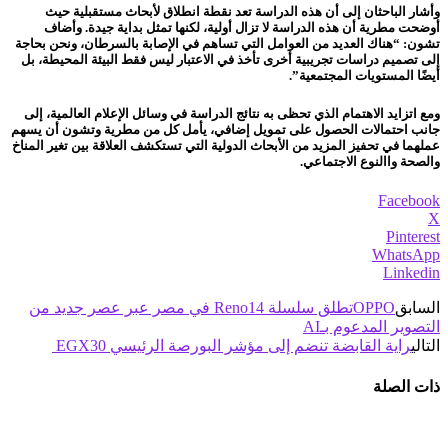
وأشار الباحثان إلى أن هذه الدراسة تعد نقطة انطلاق لأبحاث مستقبلية حيث
أوضحت مطرية أن هذه الدراسة لا تزال أولية، لكنها تمثل بداية جيدة. وأضاف
تشون: “هناك العديد من العوامل التي تساهم في الإصابة بالسرطان، ونحن بحاجة
إلى تصميم دراسات تجريبية أخرى تأخذ في الاعتبار ليس فقط البيئة المحيطة، بل
أيضًا المستويات المجتمعية”.
ومع اتزايد الاهتمام الذي تحظى به نتائج الدراسة في وسائل الإعلام العالمية، إلى
جانب احتمالات الحصول على تمويل إضافي، يأمل كل من مطرية وتشون أن يسهم
عملهما في تحفيز المزيد من الأبحاث الدولية التي تستكشف العلاقة بين تغير المناخ
والصحة واالنوع الاجتماعي.
Facebook
X
Pinterest
WhatsApp
Linkedin
السابق
OPPOتطلق سلسلة Reno14 في مصر عبر عصر جديد من
التصوير المدعوم بـAI
التالي
راية القابضة تنضم إلى مؤشر البورصة الرئيسي EGX30
ذات الصلة