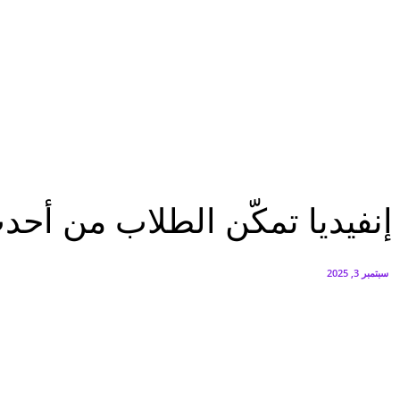
هاتف nova 15 Max مصممًا خصيصًا لإجازة الصيف
أغسطس 5, 2026
بدء أعمال الإنشاءات بـGT Business City بالتزامن مع طرح المرحلة الأولى للبيع
أغسطس 5, 2026
تقارير
إنفيديا تمكّن الطلاب من أحدث أدوات AI عبر أجهزة GeForce RTX 50...
تقارير
إنفيديا تمكّن الطلاب من أحدث أدوات AI عبر أجهزة eries
سبتمبر 3, 2025