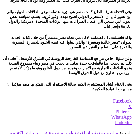
الغربية او الشرقية كان قراره ان الغرب كتب عنه الكثير وانه يود ان يتجه شرقاً.
وفي الاتجاه شرقًا بالطبع كانت مصر هي بؤرة اهتمامه وعن العلاقات الدولية والي
اين تسير قال ان الاستقرار الدولي اصبح مهددا وغير قريب بسبب سياسة بعض
الدول التي تسعي الي افتعال الصراعات منها الولايات المتحدة الامريكية والدول
الغربية وإسرائيل.
واكد فاسيلييف ان اهتمامه الاكاديمي تجاه مصر مستمراً من خلال كتابه الجديد
بعنوان “مصر خالدة ومتغيرة” والذي يتناول فيه قصه الخلود للحضارة المصرية
والقدرة علي التطور والتغير عبر العصور.
وعن سؤال خاص بتراجع السياسة الخارجية الروسية في الشرق الأوسط..
أجاب: أن
ذلك لم يحدث ابدا فالعلاقات جيدة بدليل ما يحدث في مصر وبناء مشروع الضبعة
ونمو العلاقات التجارية مع الامارات وغيرها من دول الخليج وهو ما يؤكد الاهتمام
الروسي بالتعاون مع دول الشرق الأوسط
وفي الختام أشاد المستشرق الكبير بحالة الاستقرار التي تتمتع بها مصر مؤكدا ان
هذا يرجع للقيادة الحكيمة .
Facebook
X
Pinterest
WhatsApp
Linkedin
السابق
«البروج» توقع اتفاقية تطوير مشروع تجاري بالشراكة مع