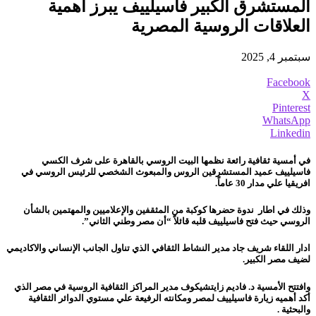
المستشرق الكبير فاسيلييف يبرز أهمية
العلاقات الروسية المصرية
سبتمبر 4, 2025
Facebook
X
Pinterest
WhatsApp
Linkedin
في أمسية ثقافية رائعة نظمها البيت الروسي بالقاهرة على شرف الكسي
فاسيلييف عميد المستشرقين الروس والمبعوث الشخصي للرئيس الروسي في
افريقيا علي مدار 30 عاماً.
وذلك في اطار ندوة حضرها كوكبة من المثقفين والإعلاميين والمهتمين بالشأن
الروسي حيث فتح
فاسيلييف
قلبه قائلاً “أن مصر وطني الثاني”.
ادار اللقاء شريف جاد مدير النشاط الثقافي الذي تناول الجانب الإنساني والاكاديمي
لضيف مصر الكبير.
وافتتح الأمسية د. فاديم زايتشيكوف مدير المراكز الثقافية الروسية في مصر الذي
أكد أهميه زيارة فاسيلييف لمصر ومكانته الرفيعة علي مستوي الدوائر الثقافية
والبحثية .