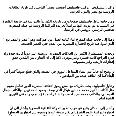
واكد زايتشيكوف ان كتب فاسيلييف أصبحت مصدراُ للباحثين في تاريخ العلاقات
الروسية مع مصر والدول العربية.
ومن جانبه تناول فاسيلييف صفحات من تاريخه الذي بدأ بالدراسة في جامعة القاهرة
في الستينات ثم عودته اليها مراسلاً لجريدة البرافدا الروسية ثم عمله كمبعوث
شخصي للرئيس الروسي في افريقيا.
وهذا إلى جانب عمله كمؤرخ اثناء كتابته لعمل من اهم كتبه وهو “مصر والمصريون”
الذي تناول فيه تاريخ الحضارة المصرية من القدم حتي العصر الحديث.
وتحدث المستشرق الكبير عن العلاقات المصرية الروسية التي دوماً كانت جيدة وان
فتره التراجع كانت قصيرة وغير مؤثرة.. لافتا إلى ان التعاون بين البلدين حقق
إنجازات تاريخية وغير مسبوقة.
و أوضح أنه حالياً يتم انشاء المفاعل النووي في الضبعة والذي قطع شوطاً كبيراً في
البناء كما أن العلاقة جيدة بين القيادتين .
وتناول فاسيلييف بحب ذكرياته مع بعض رموز الثقافة المصرية الذين تعامل معهم
مثل الكاتب الكبير محمد حسنين هيكل الذي وصفه بعميد الصحفيين ، والكاتب جمال
الغيطاني، والكاتب محمد سيد احمد، والشاعر احمد فؤاد نجم، والمغني الثوري
الشيخ امام .
وأشار إلى انه كان يتابع عن قرب تطور الحركة الثقافية المصرية وأشار الي ان
اختياره لدراسة علوم الشرق لم يكن صدفة عندما وضعوه بين اختيارين الحضارة