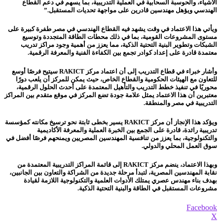
الأشياء، والحوسبة السحابية في العملية التدريبية، بما يسهم في دعم القطاع
الهندسي ويؤهل مهندسين قادرين على مواجهة تحديات المستقبل.”
ويأتي هذا الاعتماد في وقت يشهد فيه القطاع الهندسي في مصر طفرة كبيرة على
مستوى المشروعات القومية، بما في ذلك محطات الطاقة المتجددة وتوسيع
الشبكات وتطوير البنية التحتية الذكية، مما يعزز من أهمية وجود مراكز تدريب
معتمدة قادرة على إعداد كوادر تجمع بين الكفاءة الفنية والمعرفة الرقمية.
وأشار خبراء في قطاع التدريب إلى أن اعتماد مركز RAKICT سيتيح فرصًا أوسع
للتعاون مع الهيئات الحكومية والقطاع الخاص، حيث يمكن للمركز أن يلعب دورًا
محوريًا في تنفيذ خطط التدريب والتأهيل المعتمدة على أحدث الحلول الرقمية،
معتبرين أن هذا الاعتماد يمثل علامة جودة تضع المركز في موقع متقدم بين المراكز
التدريبية في مصر والمنطقة.
ويؤكد هذا الإنجاز أن مركز RAKICT يسير بخطى ثابتة نحو ترسيخ مكانته كمؤسسة
تدريبية رائدة، قادرة على الجمع بين الخبرة العملية والمعرفة الأكاديمية
والتكنولوجية، بما يعزز من تنافسية المهندسين المصريين ويمنحهم فرصًا أفضل في
سوق العمل المحلي والدولي.
وبهذا الاعتماد، ينضم مركز RAKICT إلى قائمة المراكز التدريبية المعتمدة من
نقابة المهندسين المصرية، لتبدأ مرحلة جديدة من الشراكة والتعاون بين الجانبين،
بهدف بناء مهندس عصري يمتلك الأدوات العلمية والتكنولوجية اللازمة لقيادة
مشروعات المستقبل في الطاقة والبنية التحتية الذكية.
Facebook
X