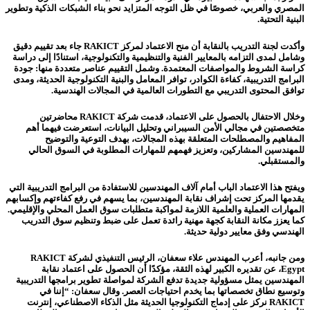
المصري والعربي، خصوصًا في ظل التوجه المتزايد نحو بناء الشبكات الذكية وتطوير
البنية التحتية.
وأكدت لجنة التدريب بالنقابة أن منح الاعتماد لمركز RAKICT جاء بعد تقييم دقيق
وشامل لمدى التزامه بالمعايير الفنية والتنظيمية والتكنولوجية، استنادًا إلى دراسة
كراسة الشروط والمواصفات المعتمدة. وشمل التقييم عناصر متعددة منها: جودة
البرامج التدريبية، كفاءة الكوادر، توافر المعامل والبنية التكنولوجية الحديثة، ومدى
توافق المحتوى التدريبي مع التطورات العالمية في المجالات الهندسية.
وخلال الاحتفال بالحصول على الاعتماد، قدمت شركة RAKICT محاضرتين
متخصصتين في مجالي الأمن السيبراني وتحليل البيانات، استعرضت فيهما أهم
المفاهيم والمصطلحات المتعلقة بهذه المجالات، بهدف التوعية والتوضيح
للمهندسين المشاركين، وتعزيز فهمهم للمهارات المطلوبة في السوق الحالي
والمستقبلي.
ويفتح هذا الاعتماد الباب أمام آلاف المهندسين للاستفادة من البرامج التدريبية التي
يقدمها المركز تحت إشراف نقابة المهندسين، بما يسهم في رفع كفاءتهم وإكسابهم
المهارات العملية والعلمية اللازمة لمواكبة متطلبات سوق العمل المحلي والإقليمي.
كما يعزز مكانة النقابة كجهة مهنية رائدة تعمل على ضبط وتنظيم سوق التدريب
الهندسي وفق معايير دولية حديثة.
ومن جانبه، أعرب المهندس علاء سعفان، الرئيس التنفيذي لشركة RAKICT
Egypt، عن تقديره الكبير لهذه الثقة، مؤكدًا أن الحصول على اعتماد نقابة
المهندسين يمثل مسؤولية جديدة تدفع الشركة لمواصلة تطوير برامجها التدريبية
وتوسيع نطاق تخصصاتها بما يخدم احتياجات العصر. وقال سعفان: “إننا في
RAKICT نركز على إدماج التكنولوجيا الحديثة مثل الذكاء الاصطناعي، إنترنت