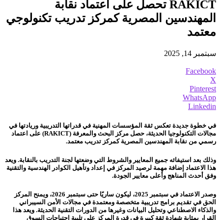
RAKICT تحصل على اعتماد نقابة
المهندسين المصرية كمركز تدريب تكنولوجي
معتمد
سبتمبر 14, 2025
Facebook
X
Pinterest
WhatsApp
Linkedin
في خطوة جديدة تعكس ثقة المؤسسات المهنية في قدراتها التدريبية وريادتها في
مجالات التكنولوجيا الحديثة، حصل مركز البحث والمعرفة (RAKICT) على اعتماد
رسمي من نقابة المهندسين المصرية كمركز تدريب معتمد.
وذلك بعد استيفائه جميع المعايير والشروط التي وضعتها لجنة التدريب بالنقابة. ويعد
هذا الاعتماد إضافة مهمة لرصيد المركز في إعداد وتأهيل الكوادر الهندسية والتقنية
وفق أحدث المناهج وأعلى معايير الجودة.
وصدر الاعتماد في سبتمبر 2025، ليكون ساريًا حتى سبتمبر 2026، ويمنح المركز
الحق في تقديم برامج تدريبية متخصصة ومعتمدة في مجالات الأمن السيبراني
والذكاء الاصطناعي وتحليل البيانات وغيرها من الدورات التقنية الحديثة. ويعد هذا
القرار بمثابة شهادة ثقة كبيرة في قدرة المركز على تلبية احتياجات السوق