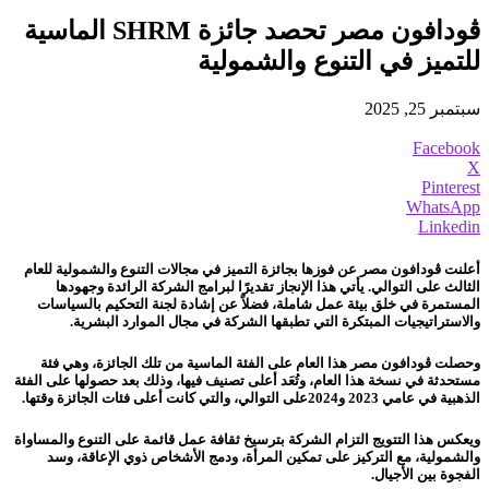
ڤودافون مصر تحصد جائزة SHRM الماسية
للتميز في التنوع والشمولية
سبتمبر 25, 2025
Facebook
X
Pinterest
WhatsApp
Linkedin
أعلنت ڤودافون مصر عن فوزها بجائزة التميز في مجالات التنوع والشمولية للعام
الثالث على التوالي. يأتي هذا الإنجاز تقديرًا لبرامج الشركة الرائدة وجهودها
المستمرة في خلق بيئة عمل شاملة، فضلاً عن إشادة لجنة التحكيم بالسياسات
والاستراتيجيات المبتكرة التي تطبقها الشركة في مجال الموارد البشرية.
وحصلت ڤودافون مصر هذا العام على الفئة الماسية من تلك الجائزة، وهي فئة
مستحدثة في نسخة هذا العام، وتُعَد أعلى تصنيف فيها، وذلك بعد حصولها على الفئة
الذهبية في عامي 2023 و2024على التوالي، والتي كانت أعلى فئات الجائزة وقتها.
ويعكس هذا التتويج التزام الشركة بترسيخ ثقافة عمل قائمة على التنوع والمساواة
والشمولية، مع التركيز على تمكين المرأة، ودمج الأشخاص ذوي الإعاقة، وسد
الفجوة بين الأجيال.