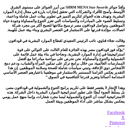
وتُعَدّ جوائز SHRM MENA Star Awards من أبرز الجوائز على مستوى الشرق
الأوسط، وتُمنح للأفراد والشركات التي تحقق إنجازات بارزة في مجال إدارة الموارد
البشرية. وتهدف هذه الجوائز لتكريم التميز في تطوير بيئات عمل شاملة وداعمة،
وتسليط الضوء على المبادرات والسياسات التي تعزز التنوع والمساواة وجودة حياة
الموظفين. وتواصل ڤودافون مصر ترسيخ مكانتها لتصبح أكثر من مجرد شركة
اتصالات، مؤكدة قدرتها على الاستثمار في العنصر البشري وبناء بيئة عمل مُلهمة.
وقالت نجلاء قناوي، نائب الرئيس التنفيذي لقطاع الموارد البشرية في ڤودافون
مصر:
“يؤكد فوز ڤودافون مصر بهذه الجائزة للعام الثالث على التوالي على قوة
استراتيجيتنا في إدارة الموارد البشرية، ونجاحنا في بناء بيئة عمل قائمة على
الشمولية والتنوع والمساواة. نحن نحرص على مواءمة مبادراتنا مع أفضل
الممارسات العالمية، من خلال برامج تركز على تمكين المرأة والشباب، ودعم دمج
الأشخاص ذوي الإعاقة، وتبني سياسات شاملة للصحة وسلامة الموظفين. إن هذا
التقدير يعكس التزامنا المستمر بالاستثمار في موظفينا باعتبارهم العنصر الأساسي
لاستدامة أعمالنا وتعزيز قدرتنا التنافسية في السوق.”
وهذا الإنجاز لا يقتصر فقط على تكريم برامج التنوع والشمولية في ڤودافون مصر،
بل يسلّط الضوء أيضًا على تطور استراتيجية الموارد البشرية داخل الشركة. هذه
الاستراتيجية أثبتت أن التنوع والشمولية ليسا مجرد شعارات، وإنما منهج عمل يومي
ينعكس بشكل مباشر على أداء الموظفين وبيئة العمل.
Facebook
X
Pinterest