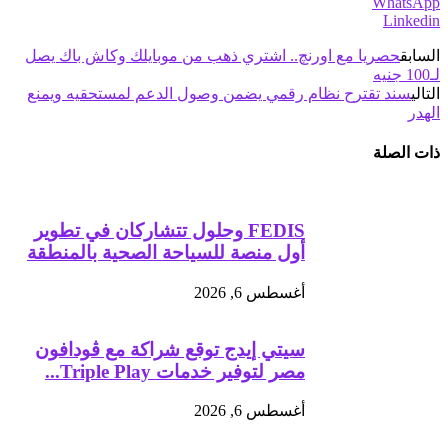
WhatsApp
Linkedin
السابق
حصريا مع اورنچ.. اشتري ذهب من موبايلك وكاش باك يصل
لـ100 جنيه
التالي
سند تقترح نظام رقمي يضمن وصول الدعم لمستحقيه ويمنع
الهدر
ذات الصلة
FEDIS وحلول تتشاركان في تطوير
أول منصة للسياحة الصحية بالمنطقة
أغسطس 6, 2026
سيتي إيدج توقع شراكة مع ڤودافون
مصر لتوفير خدمات Triple Play...
أغسطس 6, 2026