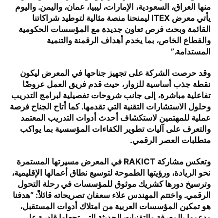
منها العراق، السعودية، الإمارات، ليبيا، عمان، واليمن. واليوم
يأتي معرض ITEX ليمنحنا منصة مثالية لتوطيد شراكاتنا
القائمة وبحث فرص تعاون جديدة مع المؤسسات الحكومية
والقطاع الخاص، بما يخدم أهداف الرقمنة والتنمية
المستدامة.”
وقد حرصت الشركة على تجهيز جناحها في المعرض ليكون
نقطة جذب أساسية للزوار، حيث قدم فريق العمل عروضًا
تفاعلية مباشرة، إلى جانب شروحات تفصيلية لبرامج التدريب
وحلول الاستشارات التقنية التي تقدمها. كما أتاح الجناح فرصة
عملية للمهتمين لاستكشاف أحدث أدوات التدريب المعتمد
والتعرف على آليات تطوير الكفاءات المؤسسية بما يواكب
متطلبات العصر الرقمي.
وتعكس مشاركة RAKICT في المعرض مسيرتها المستمرة
نحو الريادة، ورؤيتها الطموحة لتوسيع نطاق أعمالها الإقليمية،
وترسيخ دورها كشريك موثوق للمؤسسات في رحلة التحول
الرقمي. واختتم المهندس علاء سعفان تصريحاته قائلاً: “هدفنا
هو تمكين المؤسسات العربية من امتلاك أدوات المستقبل،
ودعمها بالمعرفة والتقنيات الحديثة التي تجعلها قادرة على