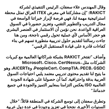
وقال المهندس علاء سعفان، الرئيس التنفيذي لشركة
RAKICT: “إن مشاركتنا في معرض ITEX العراق تمثل محطة
استراتيجية مهمة لنا، فهي فرصة لإبراز خبراتنا الواسعة في
مجال التدريب والتطوير التقني، وتعزيز حضورنا في السوق
العراقية الواعدة. نحن نؤمن أن الاستثمار في العنصر البشري
هو حجر الأساس لأي عملية تحول رقمي ناجحة، ومن هنا
جاءت رسالتنا لتقديم حلول تدريبية متطورة تسهم في بناء
كفاءات قادرة على قيادة المستقبل الرقمي.”
وأضاف “تفتخر RAKICT بشبكة شراكاتها العالمية مع كبريات
الشركات مثل Microsoft، Cisco، CertNexus،
PeopleCert، CompTIA، PECB، GSDC، وAICERTs، وهو
ما يتيح لنا تقديم محتوى تدريبي معتمد يلبي احتياجات السوق
العربية بدقة واحترافية. كما أن حصولنا على شهادة الجودة
العالمية ISO يعكس التزامنا بمعايير التميز والجودة في جميع
خدماتنا.”
وتطرق سعفان إلى توسع الشركة في المنطقة قائلاً: “خلال
السنوات الأخيرة، نجحنا في تعزيز وجودنا في عدة دول عربية