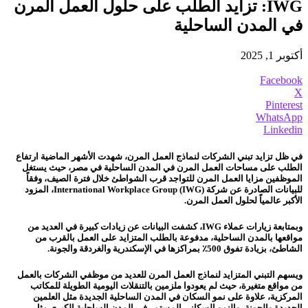
IWG: تزايد الطلب على حلول العمل المرن
في المدن الساحلية
أكتوبر 1, 2025
Facebook
X
Pinterest
WhatsApp
Linkedin
في ظل تزايد تبني الشركات لنماذج العمل المرن، شهدت الأشهر الماضية ارتفاع
الطلب على مساحات العمل المرن في المدن الساحلية في مصر، حيث يستغل
الموظفين مزايا العمل المرن للتواجد قرب الشواطئ خلال فترة الصيف، وفقاً
للبيانات الصادرة عن شركة International Workplace Group (IWG)، المزود
الأكبر عالمياً لحلول العمل المرن.
وبمتابعة زيارات عملاء IWG، كشفت البيانات عن زيادات كبيرة في العديد من
مواقعها بالمدن الساحلية، مدفوعة بالطلب المتزايد على العمل بالقرب من
الشاطئ، بزيادة تفوق 500٪ بمراكزها في الإسكندرية والغردقة والجونة.
ويسهم التبني المتزايد لنماذج العمل المرن للعديد من موظفي الشركات بالعمل
من مواقع متغيرة، حيث لم يعودوا ملزمين بالتنقلات اليومية الطويلة للمكاتب
المركزية، علاوة على نمو السكان في المدن الساحلية الجديدة مثل العلمين
الجديدة والجونة، والنمو السكاني المستمر في المدن الساحلية الكبرى مثل