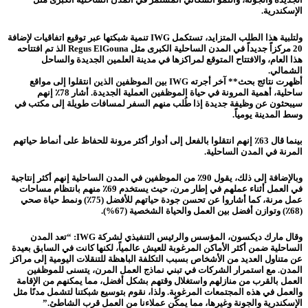
الإسكندرية.
ولتلبية هذا الطلب المتزايد، تستكمل IWG تنمية شبكتها عبر توقيع اتفاقيات لإضافة
20 مركزاً جديداً في المدن الساحلية الكبرى مثل Regus ElGouna الذ تم افتتاحه
هذا العام، والافتتاح المتوقع لمراكزها في مدينة العلمين الجديدة والساحل
الشمالي.
أظهرت نتائج بحث** آخر أجرته IWG بين الموظفين الذين انتقلوا إلى مواقع
ساحلية، أهمية المرونة في حياة الموظفين العملية الجديدة. أشار 78٪ إنهم
سيبحثون عن وظيفة جديدة إذا طُلب منهم السفر لمسافات طويلة إلى مكتب في
وسط المدينة يومياً.
بينما قال 63٪ إنهم انتقلوا بالفعل إلى أدوار أكثر مرونة للحفاظ على أنماط حياتهم
المرنة في المدن الساحلية.
وبالإضافة إلى ذلك، يقول 90٪ من الموظفين في المدن الساحلية إنهم أكثر إنتاجية
في العمل أثناء عملهم في إطار مرن، حيث يستخدم 69٪ منهم بانتظام مساحات
عمل مرنة، كما أشاروا عن تحسن جودة حياتهم للأفضل (75٪) ونمط حياة صحي
(68٪) وتوازن أفضل بين العمل والحياة الشخصية (67%).
وقال مارك ديكسون، المؤسس والرئيس التنفيذي لشركة IWG: “تعد المدن
الساحلية ضمن أكثر الأماكن المرغوبة للعيش عالمياً، لكنها كانت في السابق بعيدة
عن متناول العديد من الأشخاص بسبب التكلفة الباهظة للتنقلات اليومية إلى مراكز
المدن. مع استمرار الشركات في تبني نماذج العمل المرن، يتسنى للموظفين
العمل بالقرب من منازلهم واستغلال وقتهم بشكل أفضل، مما يمكنهم من الإقامة
والعمل في هذه المجتمعات المرغوبة. ولذا، نقوم بتوسيع شبكتنا لتشمل مدنًا مثل
الإسكندرية والجونة وغيرها، مما يمكّن عملاءنا من العمل قرب الشاطئ.”