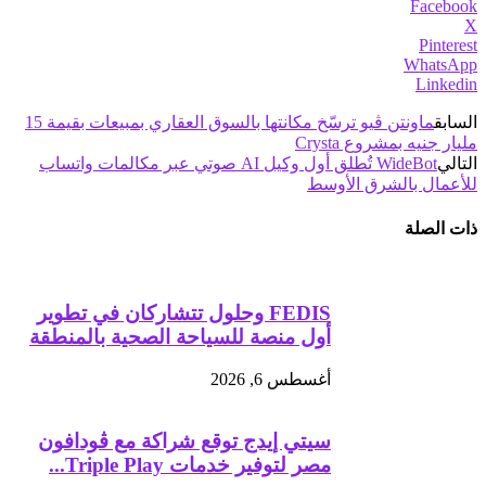
Facebook
X
Pinterest
WhatsApp
Linkedin
السابق
ماونتن ڤيو ترسّخ مكانتها بالسوق العقاري بمبيعات بقيمة 15
مليار جنيه بمشروع Crysta
التالي
WideBot تُطلق أول وكيل AI صوتي عبر مكالمات واتساب
للأعمال بالشرق الأوسط
ذات الصلة
FEDIS وحلول تتشاركان في تطوير
أول منصة للسياحة الصحية بالمنطقة
أغسطس 6, 2026
سيتي إيدج توقع شراكة مع ڤودافون
مصر لتوفير خدمات Triple Play...