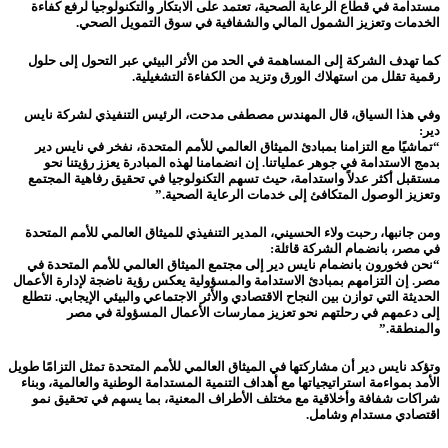
مستدامة في قطاع الرعاية الصحية، تعتمد على الابتكار والتكنولوجيا لرفع كفاءة
الخدمات وتعزيز الشمول المالي والشفافية في سوق التمويل الصحي.
كما تهدف الشركة إلى المساهمة في الحد من الأثر البيئي عبر التحول إلى حلول
رقمية تقلل من استهلاك الورق وتزيد من الكفاءة التشغيلية.
وفي هذا السياق، قال المهندس مصطفى مدحت، الرئيس التنفيذي لشركة نايس
دير:
“تماشيًا مع التزامنا بمبادئ الميثاق العالمي للأمم المتحدة، نفخر في نايس دير
بدمج الاستدامة في جوهر عملياتنا. إن انضمامنا لهذه المبادرة يعزز رؤيتنا نحو
مستقبل أكثر عدلاً واستدامة، حيث تسهم التكنولوجيا في تحقيق رفاهية المجتمع
وتعزيز الوصول المتكافئ إلى خدمات الرعاية الصحية.”
ومن جانبها، رحبت ولاء الحسيني، المدير التنفيذي للميثاق العالمي للأمم المتحدة
في مصر، بانضمام الشركة قائلة:
“نحن فخورون بانضمام نايس دير إلى مجتمع الميثاق العالمي للأمم المتحدة في
مصر. إن التزامهم بمبادئ الاستدامة والمسؤولية يعكس رؤية ناضجة لإدارة الأعمال
الحديثة التي توازن بين النجاح الاقتصادي والأثر الاجتماعي والبيئي الإيجابي. نتطلع
إلى دعمهم في رحلتهم نحو تعزيز ممارسات الأعمال المسؤولة في مصر
والمنطقة.”
وتؤكد نايس دير أن مشاركتها في الميثاق العالمي للأمم المتحدة تمثل التزامًا طويل
الأمد بمواءمة استراتيجياتها مع أهداف التنمية المستدامة الوطنية والعالمية، وبناء
شراكات شفافة وأخلاقية مع مختلف الأطراف المعنية، بما يسهم في تحقيق نمو
اقتصادي مستدام وشامل.