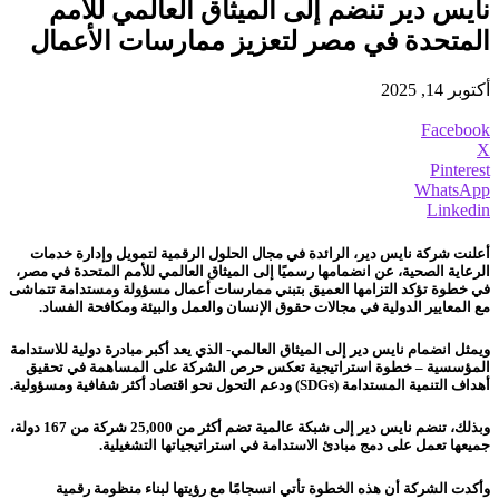
نايس دير تنضم إلى الميثاق العالمي للأمم
المتحدة في مصر لتعزيز ممارسات الأعمال
أكتوبر 14, 2025
Facebook
X
Pinterest
WhatsApp
Linkedin
أعلنت شركة نايس دير، الرائدة في مجال الحلول الرقمية لتمويل وإدارة خدمات
الرعاية الصحية، عن انضمامها رسميًا إلى الميثاق العالمي للأمم المتحدة في مصر،
في خطوة تؤكد التزامها العميق بتبني ممارسات أعمال مسؤولة ومستدامة تتماشى
مع المعايير الدولية في مجالات حقوق الإنسان والعمل والبيئة ومكافحة الفساد.
ويمثل انضمام نايس دير إلى الميثاق العالمي- الذي يعد أكبر مبادرة دولية للاستدامة
المؤسسية – خطوة استراتيجية تعكس حرص الشركة على المساهمة في تحقيق
أهداف التنمية المستدامة (SDGs) ودعم التحول نحو اقتصاد أكثر شفافية ومسؤولية.
وبذلك، تنضم نايس دير إلى شبكة عالمية تضم أكثر من 25,000 شركة من 167 دولة،
جميعها تعمل على دمج مبادئ الاستدامة في استراتيجياتها التشغيلية.
وأكدت الشركة أن هذه الخطوة تأتي انسجامًا مع رؤيتها لبناء منظومة رقمية