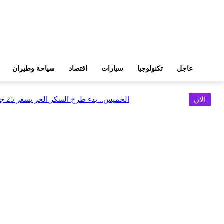
عاجل
تكنولوجيا
سيارات
اقتصاد
سياحة وطيران
الان
الخميس.. بدء طرح السكر الحر بسعر 25 جنيهًا للكيلو
اخر الاخبار
البورصة وجهاز التمثيل التجاري يروجان لسوق المال وجذب الاستثمارات الأجن
أغسطس 6, 2026
FEDIS وحلول تتشاركان في تطوير أول منصة للسياحة الصحية بالمنطقة
أغسطس 6, 2026