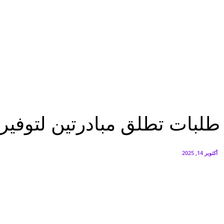
البنك العربي يطلق حملة الاسترداد النقدي الصيفية
أغسطس 6, 2026
سيتي إيدج توقع شراكة مع ڤودافون مصر لتوفير خدمات Triple Play الذكية بمشروع داون تاون بالعلمين الجديدة
أغسطس 6, 2026
تقارير
طلبات تطلق مبادرتين لتوفير وجبات صحية لدعم الطلاب وأطفال فلسطين بمصر
تقارير
طلبات تطلق مبادرتين لتوفي
أكتوبر 14, 2025