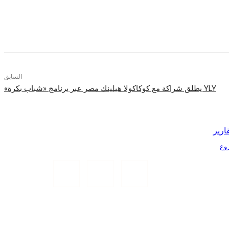
السابق
YLY يطلق شراكة مع كوكاكولا هيلينك مصر عبر برنامج «شباب بكرة»
ارير
Tr الذكية بمشروع