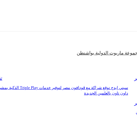
شارك
مجموعة ماريوت الدولية بواشنطن
ر
تق
سيتي إيدج توقع شراكة مع ڤودافون مصر لتوفير خدمات iple Play
داون تاون بالعلمين الجديدة
ر