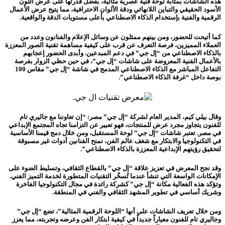
هذه الشاشات بمثابة لوحة فنية عصرية مثالية، بفضل قدرتها على عرض اللون
الأسود الحقيقي والتباين اللانهائي ودقة الألوان الاحترافية، مما يتيح عرض الأعمال
الرقمية والفنية بإستخدام الذكاء الاصطناعي بأعلى مستويات الدقة والواقعية.
كما أتيحت للحضور، ومن بينهم ممثلون عن وسائل الإعلام والفنانون وعدد من
العملاء المميزين، فرصة التعرف عن قرب على كيفية مساهمة تقنية الصور المعززة
بالذكاء الاصطناعي من “إل جي” في دعم المبدعين. وأبدى الحضور إعجابهم
بالأعمال الفنية المعروضة على شاشات “إل جي”، في حين حظي الزوار بفرصة
التفاعل المباشر مع الذكاء الاصطناعي المدمج في شاشة “إل جي” مقاس 100
بوصة داخل “غرفة الذكاء الاصطناعي”.
وقال بيلي كيم، المدير العام لشركة “إل جي” مصر: “إن تعاوننا مع جاليري تام
للفنون يتجاوز مجرد عرض للمنتجات، فهو تعبير عن التزامنا تجاه المجتمع الإبداعي
في مصر. تعتبر شاشات “إل جي” لوحة المستقبل، ومن خلال دمج قيمنا الأساسية
في التكنولوجيا والابتكار مع شغف عالم الفن، نمنح الفنانين أدوات غير مسبوقة
لتحقيق رؤيتهم الإبداعية المعززة بالذكاء الاصطناعي”.
وقد نجح المعرض في تعزيز علاقة “إل جي” بالقطاع الثقافي، وتسليط الضوء على
الإمكانات الواسعة التي تنشأ عندما تُسخّر التقنيات المتطورة لخدمة التميز الفني.
وتؤكد هذه الفعالية مكانة “إل جي” كشركة رائدة في مجال التكنولوجيا الفاخرة
وشريك أساسي في تطوير المشهد الثقافي والفني في المنطقة.
ومن خلال تعريف الشاشات على أنها “اللوحة الرقمية المثالية”، تضع “إل جي”
وجاليري تام للفنون معياراً جديداً في كيفية ابتكار الفن وعرضه وتجربته، مما يعزز