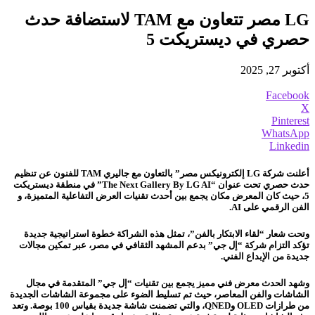
LG مصر تتعاون مع TAM لاستضافة حدث
حصري في ديستريكت 5
أكتوبر 27, 2025
Facebook
X
Pinterest
WhatsApp
Linkedin
أعلنت شركة LG إلكترونيكس مصر” بالتعاون مع جاليري TAM للفنون عن تنظيم
حدث حصري تحت عنوان “The Next Gallery By LG AI” في منطقة ديستريكت
5، حيث كان المعرض مكان يجمع بين أحدث تقنيات العرض التفاعلية المتميزة، و
الفن الرقمي على AI.
وتحت شعار “لقاء الابتكار بالفن”، تمثل هذه الشراكة خطوة استراتيجية جديدة
تؤكد التزام شركة “إل جي” بدعم المشهد الثقافي في مصر، عبر تمكين مجالات
جديدة من الإبداع الفني.
وشهد الحدث معرض فني مميز يجمع بين تقنيات “إل جي” المتقدمة في مجال
الشاشات والفن المعاصر، حيث تم تسليط الضوء على مجموعة الشاشات الجديدة
من طرازات OLED وQNED، والتي تضمنت شاشة جديدة بقياس 100 بوصة. وتعد