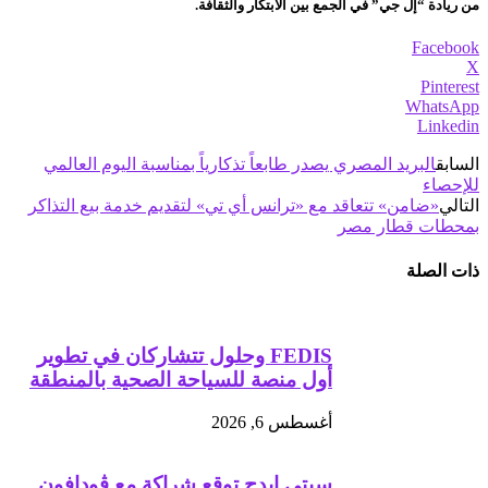
من ريادة “إل جي” في الجمع بين الابتكار والثقافة.
Facebook
X
Pinterest
WhatsApp
Linkedin
السابق
البريد المصري يصدر طابعاً تذكارياً بمناسبة اليوم العالمي
للإحصاء
التالي
«ضامن» تتعاقد مع «ترانس أي تي» لتقديم خدمة بيع التذاكر
بمحطات قطار مصر
ذات الصلة
FEDIS وحلول تتشاركان في تطوير
أول منصة للسياحة الصحية بالمنطقة
أغسطس 6, 2026
سيتي إيدج توقع شراكة مع ڤودافون