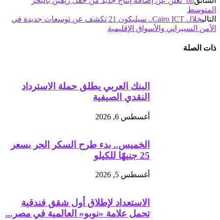
السابق
bp تعلن عن إضافة إنتاج جديد من حقل ريڤين بالبحر
المتوسط
التالي
خلال Cairo ICT.. سيليكون 21 تكشف عن توسعات جديدة في
الأمن السيبراني والأسواق الإقليمية
ذات الصلة
البنك العربي يطلق حملة الاسترداد
النقدي الصيفية
أغسطس 6, 2026
الخميس.. بدء طرح السكر الحر بسعر
25 جنيهًا للكيلو
أغسطس 5, 2026
الاستعداد لإطلاق أول شقق فندقية
تحمل علامة «نوبو» العالمية في مصر...