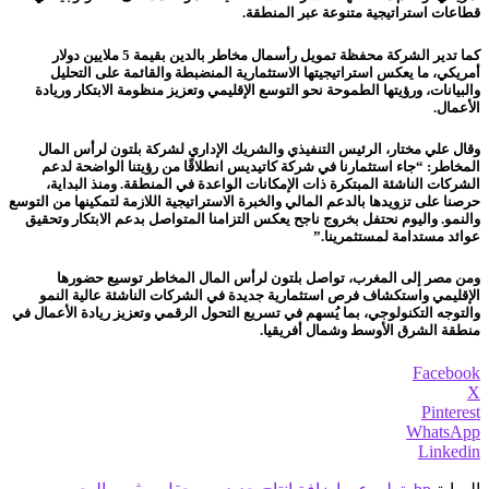
قطاعات استراتيجية متنوعة عبر المنطقة.
كما تدير الشركة محفظة تمويل رأسمال مخاطر بالدين بقيمة 5 ملايين دولار
أمريكي، ما يعكس استراتيجيتها الاستثمارية المنضبطة والقائمة على التحليل
والبيانات، ورؤيتها الطموحة نحو التوسع الإقليمي وتعزيز منظومة الابتكار وريادة
الأعمال.
وقال علي مختار، الرئيس التنفيذي والشريك الإداري لشركة بلتون لرأس المال
المخاطر: “جاء استثمارنا في شركة كاتيديس انطلاقًا من رؤيتنا الواضحة لدعم
الشركات الناشئة المبتكرة ذات الإمكانات الواعدة في المنطقة. ومنذ البداية،
حرصنا على تزويدها بالدعم المالي والخبرة الاستراتيجية اللازمة لتمكينها من التوسع
والنمو. واليوم نحتفل بخروج ناجح يعكس التزامنا المتواصل بدعم الابتكار وتحقيق
عوائد مستدامة لمستثمرينا.”
ومن مصر إلى المغرب، تواصل بلتون لرأس المال المخاطر توسيع حضورها
الإقليمي واستكشاف فرص استثمارية جديدة في الشركات الناشئة عالية النمو
والتوجه التكنولوجي، بما يُسهم في تسريع التحول الرقمي وتعزيز ريادة الأعمال في
منطقة الشرق الأوسط وشمال أفريقيا.
Facebook
X
Pinterest
WhatsApp
Linkedin