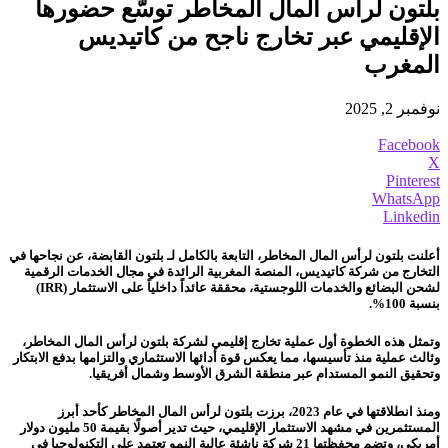
بلتون لرأس المال المخاطر توسّع حضورها
الإقليمي عبر تخارج ناجح من كاتيديس
المغرب
نوفمبر 2, 2025
Facebook
X
Pinterest
WhatsApp
Linkedin
أعلنت بلتون لرأس المال المخاطر، التابعة بالكامل لـ بلتون القابضة، عن نجاحها في
التخارج من شركة كاتيديس، المنصة المغربية الرائدة في مجال الخدمات الرقمية
لشحن البضائع والخدمات اللوجستية، محققة عائداً داخلياً على الاستثمار (IRR)
بنسبة 100%.
وتمثل هذه الخطوة أول عملية تخارج إقليمي لشركة بلتون لرأس المال المخاطر،
وثالث عملية منذ تأسيسها، مما يعكس قوة أدائها الاستثماري والتزامها بدفع الابتكار
وتحقيق النمو المستدام عبر منطقة الشرق الأوسط وشمال أفريقيا.
ومنذ انطلاقتها في عام 2023، برزت بلتون لرأس المال المخاطر كأحد أبرز
المستثمرين في مشهد الاستثمار الإقليمي، حيث تدير أصولًا بقيمة 50 مليون دولار
أمريكي، وتضم محفظتها 21 شركة ناشئة عالية النمو تعتمد على التكنولوجيا في