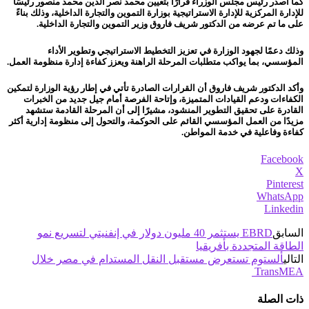
كما أصدر رئيس مجلس الوزراء قرارًا بتعيين محمد نصر الدين محمد منصور رئيسًا
للإدارة المركزية للإدارة الاستراتيجية بوزارة التموين والتجارة الداخلية، وذلك بناءً
على ما تم عرضه من الدكتور شريف فاروق وزير التموين والتجارة الداخلية.
وذلك دعمًا لجهود الوزارة في تعزيز التخطيط الاستراتيجي وتطوير الأداء
المؤسسي، بما يواكب متطلبات المرحلة الراهنة ويعزز كفاءة إدارة منظومة العمل.
وأكد الدكتور شريف فاروق أن القرارات الصادرة تأتي في إطار رؤية الوزارة لتمكين
الكفاءات ودعم القيادات المتميزة، وإتاحة الفرصة أمام جيل جديد من الخبرات
القادرة على تحقيق التطوير المنشود، مشيرًا إلى أن المرحلة القادمة ستشهد
مزيدًا من العمل المؤسسي القائم على الحوكمة، والتحول إلى منظومة إدارية أكثر
كفاءة وفاعلية في خدمة المواطن.
Facebook
X
Pinterest
WhatsApp
Linkedin
السابق
EBRD يستثمر 40 مليون دولار في إنفنيتي لتسريع نمو
الطاقة المتجددة بأفريقيا
التالي
ألستوم تستعرض مستقبل النقل المستدام في مصر خلال
TransMEA
ذات الصلة