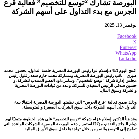
البورصة تشارك “توسع للتخصيم” فعالية قرع
الجرس مع بدء التداول على أسهم الشركة
نوفمبر 13, 2025
Facebook
X
Pinterest
WhatsApp
Linkedin
افتتح اليوم 3% د.إسلام عزا رئيس البورصة المصرية جلسة التداول، بحضور امحمد
صبري – نائب رئيس البورصة المصرية، ومشاركة محمد حازم سعد زغلول رئيس
مجلس إدارة شركة “توسع للتخصيم”، وسامر داود العضو المنتدب للشركة، و
حسين صدقي الرئيس التنفيذي للشركة، وعدد من قيادات البورصة المصرية
والشركة وسوق المال.
وذلك ضمن فعالية “قرع الجرس” التي نظمتها البورصة المصرية احتفالا ببدء
التداول على أسهم الشركة داخل سوق الشركات الصغيرة والمتوسطة.
وقد هنأ الدكتور إسلام عزام شركة “توسع للتخصيم” على هذه الخطوة، متمنيًا لهم
دوام النجاح والتقدم، مؤكدًا استمرار دعم البورصة المصرية للشركات الواعدة التي
تطمح إلى التوسع والنمو من خلال تواجدها داخل سوق الأوراق المالية.