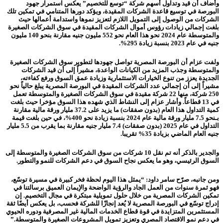
وأضاف أن قيد وتداول أسهم شركة “توسع للتخصيم” يعكس استمرار جهود
البورصة في توسيع قاعدة الشركات المقيدة، ويؤكد دورها المتنامي في تمكين تلك
الشركات من الوصول إلى التمويل اللازم لتعزيز نموها واستدامة أعمالها حيث
بلغت إجمالي زيادات رؤوس أموال الشركات المقيدة في سوق الشركات الصغيرة
والمتوسطة عام 2024 نحو هذا العام نحو 552 مليون جنيه مقارنة بنحو 140 مليون
جنيه في عام 2023 بنسبة زيادة 295%.
ولفت عزام أن البورصة المصرية تواصل جهودها لتطوير سوق الشركات الصغيرة
والمتوسطة وجذب المزيد من الكيانات الواعدة، مشيراً إلى أن قيد الشركات
الجديدة يعزز من تنوع الخيارات الاستثمارية وزيادة عمق السوق ورفع كفاءته،
مشيراً إلى أن إجمالي عدد الشركات المقيدة في البورصة المصرية يبلغ حالياً نحو
250 شركة، منها 22 شركة مقيدة في سوق الشركات الصغيرة والمتوسطة تعمل
في 13 قطاعاً. وأشار عزام إلى النشاط الذي شهده هذا السوق مؤخرا حيث بلغت
كمية التداول هذا العام (بدون صفقات) ما يزيد على 37.2 مليار ورقة مالية مقارنة
بـنحو 7.5 مليار ورقة مالية عام 2024 بنسبة زيادة نحو 400%، في حين بلغت قيمة
التداول في عام 2025 (بدون صفقات) 7.4 مليار جنيه مقارنة بما يقرب من 5.5 مليار
جنيه العام الماضي بزيادة 35% تقريبا.
والجدير بالذكر أنه تم نقل 10 شركات من سوق الشركات الصغيرة والمتوسطة إلى
السوق الرئيسي، وهو ما يعكس نجاح السوق في دعم الشركات للنمو والتطور.
ومن جانبه، صرّح سامر داود: “يمثل هذا اليوم لحظة فخر كبيرة في مسيرة توسّع،
فهو ثمرة سنوات من العمل الجاد والرؤية الواضحة والإيمان العميق برسالتنا في
تمكين الشركات المصرية من خلال حلول تمويلية مبتكرة في مجال التخصيم. إن
إدراج توسّع في البورصة المصرية لا يُعد إنجازًا للشركة فحسب، بل يعكس أيضًا ثقة
المستثمرين المتزايدة في قوة قطاع الخدمات المالية غير المصرفية ودوره الحيوي
في دعم نمو الاقتصاد المصري وتعزيز تمويل المشروعات الصغيرة والمتوسطة.”