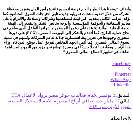
وأضاف “يمنحنا هذا الطرح العام فرصة لتوسيع قاعدة رأس المال وتعزيز محفظة
الشركة من خلال تقديم منتجات تمويلية جديدة تلبي احتياجات السوق المتنامية. كما
نؤكد التزامنا الكامل بتقديم اكبر قيمة لمساهمينا وشركائنا وعملائنا، والالتزام بأعلى
معايير الشفافية والحوكمة المؤسسية. وأتوجه بخالص الشكر والتقدير إلى الهيئة
العامة للرقابة المالية (FRA) على دعمها المستمر وإشرافها الفاعل الذي ساهم في
إنجاح عملية الطرح، كما أتقدم بالشكر إلى البورصة المصرية (EGX) على دورها
المحوري وجهودها في تعزيز بيئة استثمارية جاذبة تدعم الشركات وتُسهم في تنمية
السوق المالي المصري. كما أُثمن الجهد المخلص لفريق عمل توسّع الذي كان وراء
هذا الإنجاز. ومعًا، نبدأ فصلًا جديدًا في مسيرة توسّع نحو مزيد من النمو والمساهمة
الفاعلة في تطوير القطاع المالي المصري”
Facebook
X
Pinterest
WhatsApp
Linkedin
السابق
21 نوفمبر..ختام فعاليات جوائز مصر لرواد الأعمال EEA
التالي
17 مليار جنيه صافي أرباح المصرية للاتصالات خلال التسعة
شهور الأولى من 2025
ذات الصلة