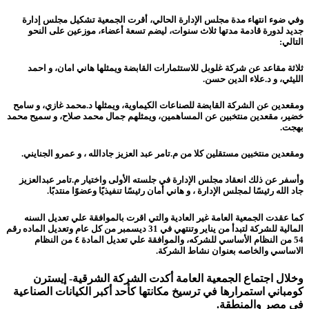
وفي ضوء انتهاء مدة مجلس الإدارة الحالي، أقرت الجمعية تشكيل مجلس إدارة
جديد لدورة قادمة مدتها ثلاث سنوات، ليضم تسعة أعضاء، موزعين على النحو
التالي:
ثلاثة مقاعد عن شركة غلوبل للاستثمارات القابضة ويمثلها هاني امان، و احمد
الليثي، و د.علاء الدين حسن.
ومقعدين عن الشركة القابضة للصناعات الكيماوية، ويمثلها د.محمد غازي، و سامح
خضير
، مقعدين منتخبين عن المساهمين، ويمثلهم جمال محمد صلاح، و سميح محمد
بهجت.
ومقعدين منتخبين مستقلين كلا من م.تامر عبد العزيز جادالله ، و عمرو الجنايني.
وأسفر عن ذلك انعقاد مجلس الإدارة في جلسته الأولى واختيار م.تامر عبدالعزيز
جاد الله رئيسًا لمجلس الإدارة ، و هاني أمان رئيسًا تنفيذيًا وعضوًا منتدبًا.
كما عقدت الجمعية العامة غير العادية والتي اقرت بالموافقة علي تعديل السنه
المالية للشركة لتبدأ من يناير وتنتهي في 31 ديسمبر من كل عام وتعديل الماده رقم
54 من النظام الأساسي للشركه، والموافقة علي تعديل المادة ٤ من النظام
الاساسي والخاصه بعنوان نشاط الشركة.
وخلال اجتماع الجمعية العامة أكدت الشركة الشرقية- إيسترن
كومباني استمرارها في ترسيخ مكانتها كأحد أكبر الكيانات الصناعية
في مصر والمنطقة.