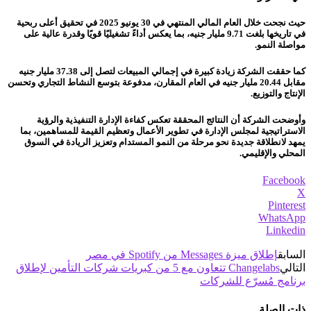
حيث نجحت خلال العام المالي المنتهي في 30 يونيو 2025 في تحقيق أعلى ربحية
في تاريخها بلغت 9.71 مليار جنيه، بما يعكس أداءً تشغيليًا قويًا وقدرة عالية على
مواصلة النمو.
كما حققت الشركة زيادة كبيرة في إجمالي المبيعات لتصل إلى 37.38 مليار جنيه
مقابل 20.44 مليار جنيه في العام المقارن، مدفوعة بتوسع النشاط التجاري وتحسن
الإنتاج والتوزيع.
وأوضحت الشركة أن النتائج المحققة تعكس كفاءة الإدارة التنفيذية والرؤية
الاستراتيجية لمجلس الإدارة في تطوير الأعمال وتعظيم القيمة للمساهمين، بما
يمهد لانطلاقة جديدة نحو مرحلة من النمو المستدام وتعزيز الريادة في السوق
المحلي والإقليمي.
Facebook
X
Pinterest
WhatsApp
Linkedin
السابق
إطلاق ميزة Messages من Spotify في مصر
التالي
Changelabs تتعاون مع 5 من كبريات شركات التأمين لإطلاق
برنامج مُسرّع للشركات
ذات الصلة