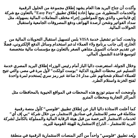
وأكدت أن جناح البريد هذا العام يشهد إطلاق مجموعة من الحلول الرقمية
والخدمات المتطورة، من بينها إعادة إطلاق تطبيق “Easy Pay” بالتعاون مع شركة
إي فاينانس، والذي يتيح للمواطنين إجراء مختلف المعاملات المالية بسهولة، مثل
سداد الفواتير وشحن أرصدة الهواتف ودفع المصروفات الجامعية واستقبال
الحوالات المالية.
وتابعت، كما تم تشغيل خدمة VISA بلس لتسهيل استقبال التحويلات المالية من
الخارج، إلى جانب برنامج ولاء العملاء لدعم استخدام وسائل الدفع الإلكتروني، فضلًا
عن تقديم خدمات التمويل متناهي الصغر بالتعاون مع مؤسسات مالية متخصصة
لتوسيع قاعدة الشمول المالي.
وخلال الجولة، استعرضت داليا الباز أمام رئيس الوزراء إطلاق البريد المصري خدمة
التسليم عبر محطات الطرود الذكية “بوست كولكت” لأول مرة في مصر، والتي تتيح
للعملاء استلام شحناتهم على مدار 24 ساعة عبر رمز سري يُستخدم لمرة واحدة
لفتح الخزنة واستلام الطرد.
وأوضحت أنه سيتم توزيع هذه المحطات في المواقع الحيوية بالمحافظات مثل
المراكز التجارية ومحطات المترو.
كما أعلنت الاستاذة داليا الباز عن إطلاق تطبيق “فلوسي” كأول منصة رقمية
متكاملة في مصر للاستثمار في صناديق الاستثمار، من خلال شركة “بي إف أي”
لخدمات الاستثمار المرخصة من قبل هيئة الرقابة المالية والمملوكة بالكامل لشركة
البريد للاستثمار – الذراع الاستثمارية للهيئة القومية للبريد.
ويُعد تطبيق “فلوسي” واحداً من أكبر المنصات الاستثمارية الرقمية في منطقة