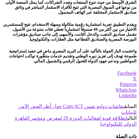
الشرق الأوسط من حيث تنوع المنتجات وتعدد الشراكات، كما يمثل المنصة الأولى
من نوعها في السوق المصرية التي تتيح للأفراد الاستثمار المباشر في وثائق
صناديق الاستثمار المختلفة عبر الهاتف المحمول.
ويقدم التطبيق تجربة استثمارية رقمية متكاملة وسهلة الاستخدام، تتيح للمستثمرين
الاختيار من بين أكثر من 40 صندوقاً استثمارياً تغطي فئات متنوعة من الأصول،
تشمل صناديق الذهب، والدخل الثابت، والأسهم، إلى جانب صناديق مؤشرات
البورصة المصرية والصناديق القطاعية مثل العقارات، والتكنولوجيا.
واختتمت الباز الجولة بالتأكيد على أن البريد المصري ماضٍ في تنفيذ إستراتيجية
طموحة تهدف إلى تعزيز دوره الوطني وتقديم خدمات متطورة تواكب احتياجات
المواطنين وتدعم جهود الدولة للتحول الرقمي والشمول المالي.
Facebook
X
Pinterest
WhatsApp
Linkedin
السابق
نقاشات دولية ضمن Cairo ICT حول أطر العبور الآمن
للبيانات
التالي
انطلاقة قوية لفعاليات الدورة 29 لمعرض ومؤتمر القاهرة
الدولي للتكنولوجيا
ذات الصلة