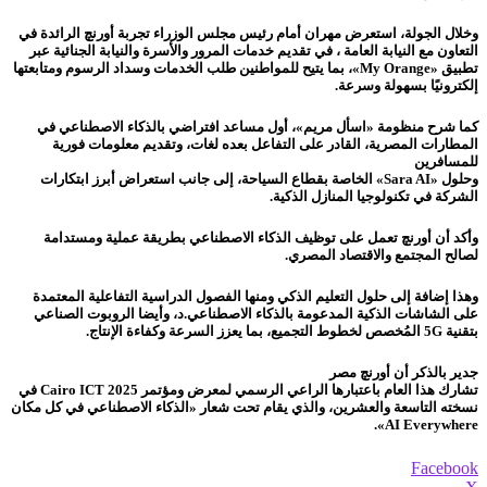
وخلال الجولة، استعرض مهران أمام رئيس مجلس الوزراء تجربة أورنچ الرائدة في
التعاون مع النيابة العامة ، في تقديم خدمات المرور والأسرة والنيابة الجنائية عبر
تطبيق «My Orange»، بما يتيح للمواطنين طلب الخدمات وسداد الرسوم ومتابعتها
إلكترونيًا بسهولة وسرعة.
كما شرح منظومة «اسأل مريم»، أول مساعد افتراضي بالذكاء الاصطناعي في
المطارات المصرية، القادر على التفاعل بعده لغات، وتقديم معلومات فورية
للمسافرين
وحلول «Sara AI» الخاصة بقطاع السياحة، إلى جانب استعراض أبرز ابتكارات
الشركة في تكنولوجيا المنازل الذكية.
وأكد أن أورنچ تعمل على توظيف الذكاء الاصطناعي بطريقة عملية ومستدامة
لصالح المجتمع والاقتصاد المصري.
وهذا إضافة إلى حلول التعليم الذكي ومنها الفصول الدراسية التفاعلية المعتمدة
على الشاشات الذكية المدعومة بالذكاء الاصطناعي.د، وأيضا الروبوت الصناعي
بتقنية 5G المُخصص لخطوط التجميع، بما يعزز السرعة وكفاءة الإنتاج.
جدير بالذكر أن أورنچ مصر
تشارك هذا العام باعتبارها الراعي الرسمي لمعرض ومؤتمر Cairo ICT 2025 في
نسخته التاسعة والعشرين، والذي يقام تحت شعار «الذكاء الاصطناعي في كل مكان
AI Everywhere».
Facebook