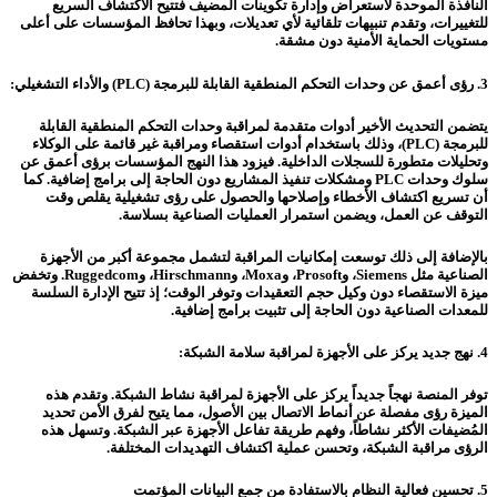
النافذة الموحدة لاستعراض وإدارة تكوينات المضيف فتتيح الاكتشاف السريع
للتغييرات، وتقدم تنبيهات تلقائية لأي تعديلات، وبهذا تحافظ المؤسسات على أعلى
مستويات الحماية الأمنية دون مشقة.
3. رؤى أعمق عن وحدات التحكم المنطقية القابلة للبرمجة (PLC) والأداء التشغيلي:
يتضمن التحديث الأخير أدوات متقدمة لمراقبة وحدات التحكم المنطقية القابلة
للبرمجة (PLC)، وذلك باستخدام أدوات استقصاء ومراقبة غير قائمة على الوكلاء
وتحليلات متطورة للسجلات الداخلية. فيزود هذا النهج المؤسسات برؤى أعمق عن
سلوك وحدات PLC ومشكلات تنفيذ المشاريع دون الحاجة إلى برامج إضافية. كما
أن تسريع اكتشاف الأخطاء وإصلاحها والحصول على رؤى تشغيلية يقلص وقت
التوقف عن العمل، ويضمن استمرار العمليات الصناعية بسلاسة.
بالإضافة إلى ذلك توسعت إمكانيات المراقبة لتشمل مجموعة أكبر من الأجهزة
الصناعية مثل Siemens، وProsoft، وMoxa، وHirschmann، وRuggedcom. وتخفض
ميزة الاستقصاء دون وكيل حجم التعقيدات وتوفر الوقت؛ إذ تتيح الإدارة السلسة
للمعدات الصناعية دون الحاجة إلى تثبيت برامج إضافية.
4. نهج جديد يركز على الأجهزة لمراقبة سلامة الشبكة:
توفر المنصة نهجاً جديداً يركز على الأجهزة لمراقبة نشاط الشبكة. وتقدم هذه
الميزة رؤى مفصلة عن أنماط الاتصال بين الأصول، مما يتيح لفرق الأمن تحديد
المُضيفات الأكثر نشاطاً، وفهم طريقة تفاعل الأجهزة عبر الشبكة. وتسهل هذه
الرؤى مراقبة الشبكة، وتحسن عملية اكتشاف التهديدات المختلفة.
5. تحسين فعالية النظام بالاستفادة من جمع البيانات المؤتمت