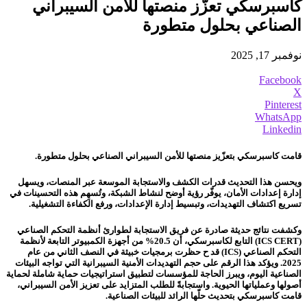
كاسبرسكي تعزّز منصتها للأمن السيبراني
الصناعي بحلول متطورة
نوفمبر 17, 2025
Facebook
X
Pinterest
WhatsApp
Linkedin
قامت كاسبرسكي بتعزّيز منصتها للأمن السيبراني الصناعي بحلول متطورة.
ويحسن هذا التحديث قدرات الكشف والاستجابة الموسعة عبر المنصات، ويسهل
إدارة إعدادات الأمان، يوفّر رؤية أوضح لنشاط الشبكة، وتُسهِم هذه التحسينات في
تسريع اكتشاف التهديدات، وتبسيط إدارة الإعدادات، ورفع الكفاءة التشغيلية.
وكشفت نتائج حديثة صادرة عن فريق الاستجابة لطوارئ أنظمة التحكم الصناعي
(ICS CERT) التابع لكاسبرسكي، أن 20.5% من أجهزة الكمبيوتر التابعة لأنظمة
التحكم الصناعي (ICS) قد ح حظرت برمجيات خبيثة في النصف الثاني من عام
2025. ويؤكد هذا الرقم على حجم التهديدات الأمنية السيبرانية التي تواجه البيئات
الصناعية اليوم، ويبرز الحاجة للمؤسسات لتطبيق استراتيجيات حماية شاملة لحماية
أصولها وعملياتها الحيوية. واستجابةً للطلب المتزايد على تعزيز الأمن السيبراني،
قامت كاسبرسكي بتحديث حلّها الرائد للبيئات الصناعية.