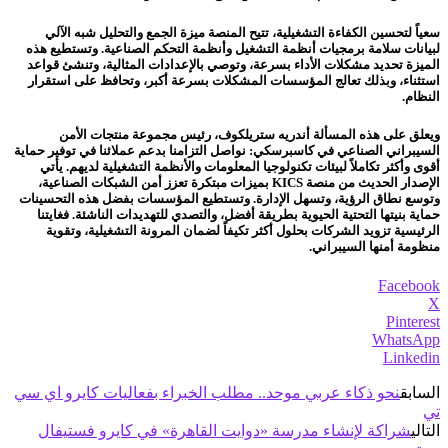
سعياً لتحسين الكفاءة التشغيلية، تتيح المنصة ميزة الجمع والتحليل شبه الآلي
لبيانات سلامة برمجيات أنظمة التشغيل وأنظمة التحكم الصناعية. وتستطيع هذه
الميزة تحديد مشكلات الأداء بسرعة، وتوصي بالإعدادات المثالية، وتنشئ قواعد
استثناء، وبذلك تعالج المؤسسات المشكلات بسرعة أكبر، وتحافظ على استقرار
النظام.
ويعلق على هذه المسألة أندريه ستريلكوف، رئيس مجموعة منتجات الأمن
السيبراني الصناعي في كاسبرسكي: نواصل التزامنا بدعم عملائنا في توفير حماية
أقوى وأكثر تكاملاً لبيئات تكنولوجيا المعلومات والأنظمة التشغيلية لديهم. يأتي
الإصدار الحديث من منصة KICS بميزات مبتكرة تعزز أمن الشبكات الصناعية،
وتوسع نطاق الرؤية، وتسهل الإدارة. وتستطيع المؤسسات بفضل هذه التحسينات
حماية بنيتها التحتية الحيوية بطريقة أفضل، والتصدي للتهديدات الناشئة. فغايتنا
الرئيسية تزويد الشركات بحلول أكثر تكيفاً لضمان المرونة التشغيلية، وتقوية
منظومة أمنها السيبراني.
Facebook
X
Pinterest
WhatsApp
Linkedin
السابق
نحو ذكاء عربي موحد.. مطلب الخبراء بفعاليات كايرو اي سي
تي
التالي
شراكة لإنشاء مدرسة «دوايت القاهرة» في كايرو فستيفال