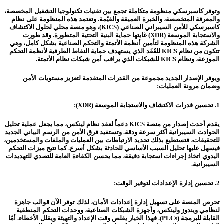
وتوفر كاسبرسكي منظومة متكاملة تجمع بين تقنيات تكنولوجيا التشغيل المخصصة،
والمعرفة المتخصصة، والخبرة العميقة والقيّمة. وتعتمد هذه المنظومة على نظام
كاسبرسكي للأمن السيبراني الصناعي (KICS)، وهو منصة محلي لحلول الاكتشاف
والاستجابة الموسعة (XDR) غايتها حماية البنية التحتية المتطورة. وقد طورت
الشركة هذه المنظومة لتأمين أنظمة الأتمتة والتحكم الصناعية بشكل كامل، وهي
تتكون من نظام KICS للعُقَد الذي يستهدف حماية النقاط الطرفية لأنظمة التحكم
الموزعة، ونظام KICS للشبكات الذي يراقب أمن شبكات نظام الأتمتة.
ويوفر الإصدار الجديد مجموعة من القدرات المتقدمة لتعزيز مستويات الأمن
وضمان مرونة العمليات:
1. تحسين قدرات الاكتشاف والاستجابة الموسعة (XDR):
يقدم أحدث إصدار من منصة KICS دعماً لعقد نظام لينكس، مما يجعل عملية تحليل
الحوادث السيبرانية أكثر سرعة ودقة. وتستفيد فرق الأمن من الرسم البياني الجديد
للتحقيقات، فتستطيع بذلك تحديد الارتباطات بين العمليات والملفات والمستخدمين،
فيسهل عليها تحليل السبب الأساسي للحادثة بشكل أسرع. كما تتيح ميزات التحكم
اليدوي اتخاذ إجراءات استجابة دقيقة، مما يحسن الكفاءة العامة للتصدي للتهديدات
السيبرانية.
2. تحسين إدارة الإعدادات لتوفير الوقت:
تحرص المنصة على تسهيل إدارة إعدادات الأمان، لذلك توفر الآن قوالب جاهزة
لنظامي ويندوز ولينكس، وأجهزة الشبكات الصناعية، ووحدات التحكم المنطقية
القابلة للبرمجة (PLCs). فهذا الخيار يقلص وقت الإعداد والتهيئة ويقلل الأخطاء. أمّا