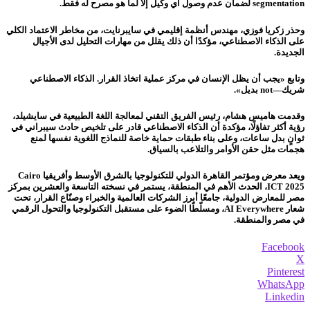
segmentation لضمان عدم وصول أي وكيل إلا لما هو مصرح له فقط.
وحذر زكريا فوزي، مهندس أنظمة إقليمي في سايبرنايت، من مخاطر الاعتماد الكلي
على الذكاء الاصطناعي، مؤكدًا أن ذلك يقلل من مهارات التحليل لدى الأجيال
الجديدة.
وتابع «يجب أن يظل الإنسان في مركز عملية اتخاذ القرار. الذكاء الاصطناعي
شريك—not بديل».
وقدمت هاميس هشام، رئيس الفريق التقني لمعالجة اللغة الطبيعية في سايشيلد،
رؤية أكثر تفاؤلًا، مؤكدة أن الذكاء الاصطناعي قادر على تلخيص حادث سيبراني في
ثوانٍ بدل ساعات، وعلى بناء طبقات حماية خاصة للنماذج اللغوية نفسها لمنع
هجمات مثل حقن الأوامر والتلاعب بالسياق.
ويعد معرض ومؤتمر القاهرة الدولي للتكنولوجيا بالشرق الأوسط وأفريقيا Cairo
ICT 2025، الحدث الأهم في المنطقة، يستمر في نسخته التاسعة والعشرين بمركز
مصر للمعارض الدولية، جامعًا أبرز الشركات العالمية والخبراء وصنّاع القرار، تحت
شعار AI Everywhere، ومسلّطًا الضوء على مستقبل التكنولوجيا والتحول الرقمي
في مصر والمنطقة.
Facebook
X
Pinterest
WhatsApp
Linkedin