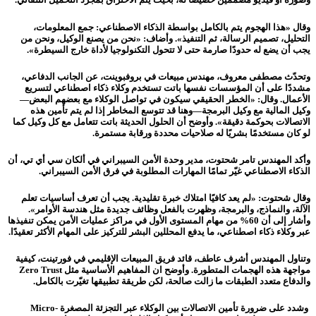
وقال «هذا الهجوم يتم بالكامل بواسطة الذكاء الاصطناعي: جمع المعلومات،
التحليل، تصميم الرسالة، ثم التنفيذ». وأضاف: «نحن من يصنع الوكيل، ونحن من
يجب أن يضع له حدودًا صارمة حتى لا تتحول التكنولوجيا لأداة خارج السيطرة».
وتحدّث مصطفى معروف، مهندس مبيعات في بروفبوينت، عن الجانب الدفاعي،
مشددًا على أن المؤسسات نفسها باتت تستخدم وكلاء ذكاء اصطناعي لتسريع
الأعمال. وقال: «الخطر الحقيقي سيكون في تواصل الوكلاء مع بعضهم البعض—
وكيل المالية مع وكيل البرمجة—وهنا قد تتوسع المخاطر إذا لم يتم تأمين هذه
الاتصالات بحوكمة دقيقة». وأوضح أن الحلول الحديثة باتت تتعامل مع كل وكيل كما
لو كان مستخدمًا بشريًا له صلاحيات محددة ورقابة مستمرة.
وأكد المهندس تامر شحتوت، مدير وحدة الأمن السيبراني في ألكان سي أي تي، أن
الذكاء الاصطناعي غيّر تمامًا المهارات المطلوبة في فرق الأمن السيبراني.
وقال شحتوت: «لم يعد كافيًا امتلاك خبرة تقليدية. يجب أن تعرف أساسيات تعلم
الآلة، والنماذج، والبرمجة، وظهرت بالفعل وظائف جديدة مثل هندسة الأوامر».
وأشار إلى أن 60% من مهام المستوى الأول في مراكز عمليات الأمن يمكن تنفيذها
عبر وكلاء ذكاء اصطناعي، ما يدفع المحللين البشر للتركيز على المهام الأكثر تعقيدًا.
وتناول المهندس أشرف عاطف، قائد فريق المبيعات الإقليمي في فورتينت، كيفية
مواجهة هذه الهجمات المتطورة. وأوضح ان المفاهيم الأساسية مثل Zero Trust
والدفاع متعدد الطبقات ما زالت صالحة، لكن طريقة تطبيقها تغيّرت بالكامل.
وشدد على ضرورة تأمين الاتصالات بين الوكلاء عبر التجزئة المصغرة Micro-