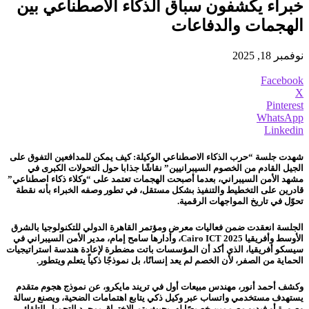
خبراء يكشفون سباق الذكاء الاصطناعي بين
الهجمات والدفاعات
نوفمبر 18, 2025
Facebook
X
Pinterest
WhatsApp
Linkedin
شهدت
جلسة “حرب الذكاء الاصطناعي الوكيلة: كيف يمكن للمدافعين التفوق على
الجيل القادم من الخصوم السيبرانيين” نقاشًا جذابا حول التحولات الكبرى في
مشهد الأمن السيبراني، بعدما أصبحت الهجمات تعتمد على “وكلاء ذكاء اصطناعي”
قادرين على التخطيط والتنفيذ بشكل مستقل، في تطور وصفه الخبراء بأنه نقطة
تحوّل في تاريخ المواجهات الرقمية.
الجلسة انعقدت ضمن فعاليات معرض ومؤتمر القاهرة الدولي للتكنولوجيا بالشرق
الأوسط وأفريقيا Cairo ICT 2025، وأدارها سامح إمام، مدير الأمن السيبراني في
سيسكو أفريقيا، الذي أكد أن المؤسسات باتت مضطرة لإعادة هندسة استراتيجيات
الحماية من الصفر، لأن الخصم لم يعد إنسانًا، بل نموذجًا ذكياً يتعلم ويتطور.
وكشف أحمد أنور، مهندس مبيعات أول في تريند مايكرو، عن نموذج هجوم متقدم
يستهدف مستخدمي واتساب عبر وكيل ذكي يتابع اهتمامات الضحية، ويصنع رسالة
وصورة أو فيديو مصممين خصيصًا له، بحيث يتم الاختراق بمجرد التحميل التلقائي.