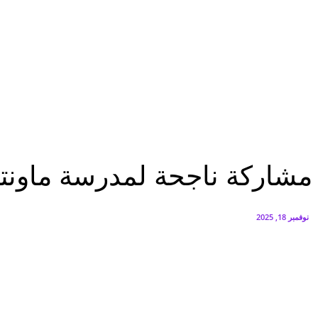
البنك العربي يطلق حملة الاسترداد النقدي الصيفية
أغسطس 6, 2026
سيتي إيدج توقع شراكة مع ڤودافون مصر لتوفير خدمات Triple Play الذكية بمشروع داون تاون بالعلمين الجديدة
أغسطس 6, 2026
تقارير
مشاركة ناجحة لمدرسة ماونتن ڤيو الدولية للتكنولوجيا بمعرض TransMEA
تقارير
مشاركة ناجحة لمدرسة ماونتن ڤيو
نوفمبر 18, 2025