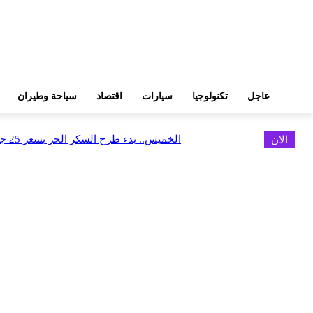
عاجل
تكنولوجيا
سيارات
اقتصاد
سياحة وطيران
الان
الخميس.. بدء طرح السكر الحر بسعر 25 جنيهًا للكيلو
اخر الاخبار
البورصة وجهاز التمثيل التجاري يروجان لسوق المال وجذب الاستثمارات الأجن
أغسطس 6, 2026
FEDIS وحلول تتشاركان في تطوير أول منصة للسياحة الصحية بالمنطقة
أغسطس 6, 2026