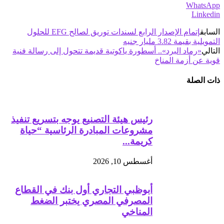
WhatsApp
Linkedin
السابق
إتمام الإصدار الرابع لسندات توريق لصالح EFG للحلول
التمويلية بقيمة 3.82 مليار جنيه
التالي
«رماد البرد».. أسطورة ياكوتية قديمة تتحول إلى رسالة فنية
قوية عن أزمة المناخ
ذات الصلة
رئيس هيئة التصنيع يوجه بتسريع تنفيذ
مشروعات المبادرة الرئاسية “حياة
كريمة...
أغسطس 10, 2026
أبوظبي التجاري أول بنك في القطاع
المصرفي المصري يختبر الضغط
المناخي