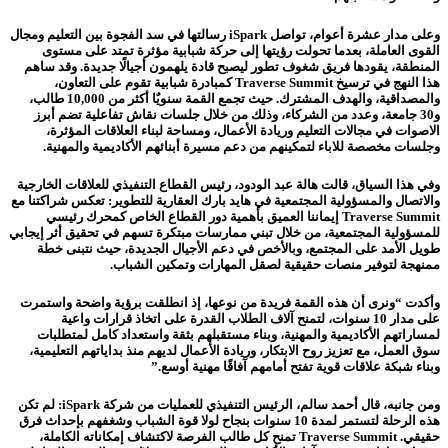
وعلى مدار عشرة أعوام، تواصل iSpark رسالتها في سد الفجوة بين التعليم ومجال
القوى العاملة، بعدما تحولت رؤيتها إلى حركة شبابية مؤثرة تمتد على مستوى
المنطقة، يقودها فريق شغوف تطور ليصبح قادة يلهمون أجيالًا جديدة. وقد ساهم
هذا النهج في ترسيخ Traverse Summit كمبادرة شبابية تقوم على التعاون،
والمصداقية، والهدف المشترك. حيث تجمع القمة سنويٌا أكثر من 10,000 طالب،
و30 جامعة، وعدد من الشركاء، وذلك من خلال جلسات نقاش تفاعلية تضم أبرز
الاصوات في مجالات التعليم وريادة الأعمال، ومساحة لبناء العلاقات المؤثرة،
وجلسات مخصصة للاباء لتمكينهم من دعم مسيرة أبنائهم الأكاديمية والمهنية.
وفي هذا السياق، قالت هالة عبد الودود، رئيس القطاع التنفيذي للعلاقات الخارجية
والاتصال والمسؤولية المجتمعية في هايد بارك العقارية للتطوير: تعكس شراكتنا مع
Traverse Summit إيماننا العميق بأهمية دور القطاع الخاص كمحرك رئيسي
للمسؤولية المجتمعية، من خلال تبني ممارسات مبتكرة تسهم في تحقيق أثر إيجابي
طويل الأمد على المجتمع، وبالأخص في دعم الأجيال الجديدة، حيث نتبنى خطة
ممنهجة لتوفير منصات حقيقية لصقل المهارات وتمكين الشباب.
وأكدت “ونرى أن هذه القمة فريدة من نوعها، إذ انطلقت برؤية واضحة واستمرت
على مدار 10 سنوات، لتمنح آلاف الطلاب القدرة على اتخاذ قرارات واعية
لمساراتهم الأكاديمية والمهنية، وبناء مستقبلهم بثقة واستعداد كامل لمتطلبات
سوق العمل، مع تعزيز روح الابتكار، وريادة الأعمال لديهم منذ بداياتهم التعليمية،
وبناء شبكة علاقات قوية تفتح أمامهم آفاقًا مهنية أوسع.”
ومن جانبه، قال أحمد سالم، الرئيس التنفيذي للعمليات من شركة iSpark: لم تكن
هذه الرحلة لتستمر لمدة 10 سنوات بنجاح لولا قوة الشباب وشغفهم بإحداث فرق
حقيقي. Traverse Summit تمنح كل طالب الفرصة لاكتشاف إمكاناته الكاملة،