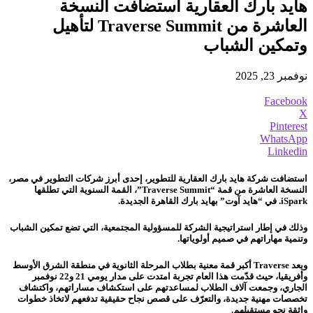
هايد بارك العقارية استضافت النسخة
العاشرة من Traverse Summit لتأهيل
وتمكين الشباب
نوفمبر 23, 2025
Facebook
X
Pinterest
WhatsApp
Linkedin
استضافت شركة هايد بارك العقارية للتطوير، إحدى أبرز شركات التطوير في مصر،
النسخة العاشرة من قمة “Traverse Summit”، القمة السنوية التي تطلقها
iSpark. في “هايد آوت” بهايد بارك القاهرة الجديدة.
وذلك في إطار استراتيجية الشركة للمسؤولية المجتمعية، التي تضع تمكين الشباب
وتنمية مهاراتهم في صميم أولوياتها.
ويعد Traverse أكبر قمة معنية بطلاب المرحلة الثانوية في منطقة الشرق الأوسط
وأفريقيا، حيث قدّمت هذا العام تجربة امتدت على مدار يومي 21 و22 نوفمبر
الجاري، وجمعت آلاف الطلاب لمساعدتهم على استكشاف مساراتهم، واكتشاف
تخصصات مهنية جديدة، والتعرّف على قصص نجاح حقيقية تدفعهم لاتخاذ خطوات
واثقة نحو مستقبلهم.