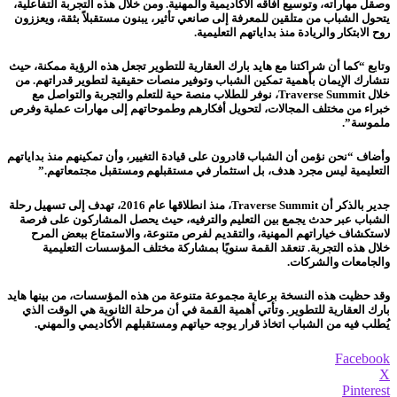
وصقل مهاراته، وتوسيع آفاقه الأكاديمية والمهنية. ومن خلال هذه التجربة التفاعلية،
يتحول الشباب من متلقين للمعرفة إلى صانعي تأثير، يبنون مستقبلاً بثقة، ويعززون
روح الابتكار والريادة منذ بداياتهم التعليمية.
وتابع “كما أن شراكتنا مع هايد بارك العقارية للتطوير تجعل هذه الرؤية ممكنة، حيث
نتشارك الإيمان بأهمية تمكين الشباب وتوفير منصات حقيقية لتطوير قدراتهم. من
خلال Traverse Summit، نوفر للطلاب منصة حية للتعلم والتجربة والتواصل مع
خبراء من مختلف المجالات، لتحويل أفكارهم وطموحاتهم إلى مهارات عملية وفرص
ملموسة”.
وأضاف “نحن نؤمن أن الشباب قادرون على قيادة التغيير، وأن تمكينهم منذ بداياتهم
التعليمية ليس مجرد هدف، بل استثمار في مستقبلهم ومستقبل مجتمعاتهم.”
جدير بالذكر أن Traverse Summit، منذ انطلاقها عام 2016، تهدف إلى تسهيل رحلة
الشباب عبر حدث يجمع بين التعليم والترفيه، حيث يحصل المشاركون على فرصة
لاستكشاف خياراتهم المهنية، والتقديم لفرص متنوعة، والاستمتاع ببعض المرح
خلال هذه التجربة. تنعقد القمة سنويًا بمشاركة مختلف المؤسسات التعليمية
والجامعات والشركات.
وقد حظيت هذه النسخة برعاية مجموعة متنوعة من هذه المؤسسات، من بينها هايد
بارك العقارية للتطوير. وتأتي أهمية القمة في أن مرحلة الثانوية هي الوقت الذي
يُطلب فيه من الشباب اتخاذ قرار يوجه حياتهم ومستقبلهم الأكاديمي والمهني.
Facebook
X
Pinterest