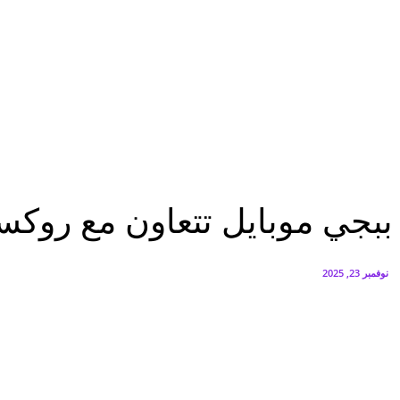
البنك العربي يطلق حملة الاسترداد النقدي الصيفية
أغسطس 6, 2026
سيتي إيدج توقع شراكة مع ڤودافون مصر لتوفير خدمات Triple Play الذكية بمشروع داون تاون بالعلمين الجديدة
أغسطس 6, 2026
منوعات
ببجي موبايل تتعاون مع روكستار إنرجي لتقديم مجموعة أزياء مبتكرة
منوعات
ببجي موبايل تتعاون مع روكست
نوفمبر 23, 2025