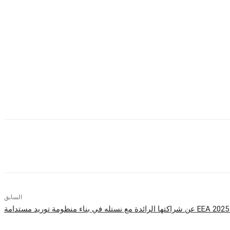
علنت روكستار إنرجي عن تنظيم قرعة حصرية تمنح 100 فائز فرصة الحصول على النسخة الحقيقية من السترة التي تظهر داخل اللعبة، وذلك ضمن فعالية موجهة حصراً للمقيمين
 ببجي موبايل وإن آر جي روح الجرأة التي نؤمن بها، فهو يمزج بين الأسلوب المعاصر
هم الشخصي في الحياة اليومية”.
قي مع الشعبية الواسعة لببجي موبايل في شراكة تعكس أسلوب اللعبة وثقافتها
السابق
ة