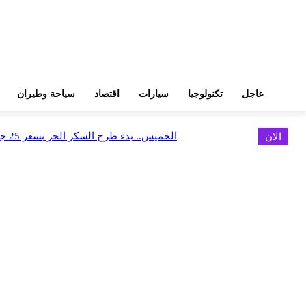
عاجل
تكنولوجيا
سيارات
اقتصاد
سياحة وطيران
الان
الخميس.. بدء طرح السكر الحر بسعر 25 جنيهًا للكيلو
اخر الاخبار
البورصة وجهاز التمثيل التجاري يروجان لسوق المال وجذب الاستثمارات الأجن
أغسطس 6, 2026
FEDIS وحلول تتشاركان في تطوير أول منصة للسياحة الصحية بالمنطقة
أغسطس 6, 2026