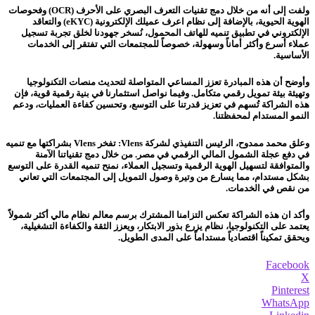
ولفت إلى أنه من خلال دمج تقنيات التعرف البصري على الأحرف (OCR) وفحوصات
الهوية الحيوية، بالإضافة إلى نظام اعرف عميلك الإلكترونية (eKYC) والتعاقد
الإلكتروني في تطبيق تنميه للهاتف المحمول، نُسخر جهودنا لخلق تجربة تسجيل
عملاء أسرع وأكثر أماناً وسهولة، خصوصاً للمجتمعات التي تفتقر إلى الخدمات
الأساسية.
وأوضح أن هذه المبادرة تعزز المساعي المتواصلة لتحديث منصات التكنولوجيا
وتهيئة بيئة تمويل رقمي متكامل. وفيما نواصل استثمارنا في بنية رقمية قوية، فإن
هذه الشراكة تُسهم في تعزيز قدرتنا على التوسع، وتحسين كفاءة العمليات، ودعم
النمو المستدام لمحفظتنا.
وعلق محمد ممدوح، الرئيس التنفيذي لشركة Vlens: تفخر Vlens بشراكتها مع تنميه
في دفع عجلة الشمول المالي الرقمي في مصر. من خلال دمج تقنياتنا الآمنة
والمتوافقة لتسهيل الهوية الرقمية وتسجيل العملاء، نمنح تنميه القدرة على التوسع
بشكل مستدام، مما يسارع من وتيرة وصول التمويل إلى المجتمعات التي تعاني
من نقص في الخدمات.
وأكد ان هذه الشراكة تعكس التزامنا المشترك برسم معالم نظام مالي أكثر شمولاً
يعتمد على التكنولوجيا، نظام يزرع بذور الابتكار، ويعزز الثقة والكفاءة التشغيلية،
ويحقق تمكيناً اقتصادياً مستداماً على المدى الطويل.
Facebook
X
Pinterest
WhatsApp