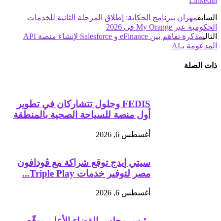
Linkedin
السابق
مهران ببرنامج الحكاية: إطلاق المرحلة الثانية للخدمات
الحكومية عبر My Orange في 2026
التالي
مذكرة تفاهم بين eFinance و Salesforce لإنشاء منصة API
المدعومة بـAI
ذات الصلة
FEDIS وحلول تتشاركان في تطوير
أول منصة للسياحة الصحية بالمنطقة
أغسطس 6, 2026
سيتي إيدج توقع شراكة مع ڤودافون
مصر لتوفير خدمات Triple Play...
أغسطس 6, 2026
رئيس مجلس القضاء الأعلى يوقّع