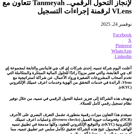
لإنجاز التحول الرقمي.. Tanmeyah تتعاون مع
VLens لرقمنة إجراءات التسجيل
نوفمبر 24, 2025
Facebook
X
Pinterest
WhatsApp
Linkedin
أعلنت اليوم شركة تنميه، إحدى شركات إي اف چي فاينانس والتابعة لمجموعة إي
اف چي القابضة، والتي تعتبر مزودًا رائدًا للحلول المالية المبتكرة والمتكاملة التي
تخدم أصحاب المشروعات الصغيرة ورواد الأعمال، عن شراكة استراتيجية مع
Vlens، الرائدة في خدمات التحقق من الهوية وخدمات اعرف عميلك الإلكتروني
(eKYC).
وتهدف هذه الشراكة إلى تعزيز عملية التحول الرقمي في تنميه، من خلال توفير
نظام تسجيل رقمي كامل للعملاء.
سيقدم هذا التعاون ميزات رقمية متطورة، تشمل التعرف البصري على الأحرف
(OCR)، وفحوصات حيوية العميل (liveness checks)، وعمليات اعرف عميلك
الإلكترونية (eKYC)، والتوقيع الإلكتروني للعقود، وكلها مدمجة في تطبيق تنميه
للهاتف المحمول. تتيح هذه الشراكة تحقيق تكامل سلس عبر تطبيق تنميه، مما
يُثري تجربة العميل، ويجعلها أكثر سلاسة.