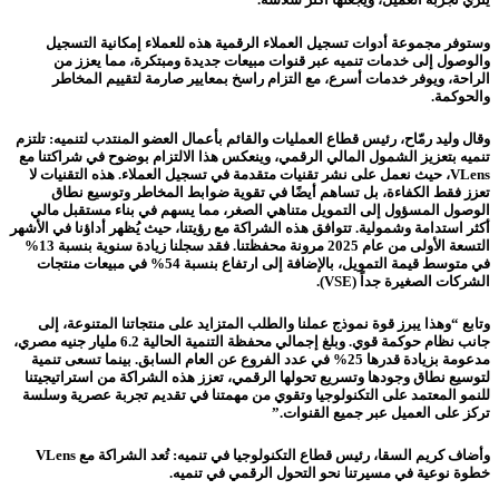
وستوفر مجموعة أدوات تسجيل العملاء الرقمية هذه للعملاء إمكانية التسجيل
والوصول إلى خدمات تنميه عبر قنوات مبيعات جديدة ومبتكرة، مما يعزز من
الراحة،
ويوفر خدمات أسرع، مع التزام راسخ بمعايير صارمة لتقييم المخاطر
والحوكمة.
وقال وليد رمّاح، رئيس قطاع العمليات والقائم بأعمال العضو المنتدب لتنميه: تلتزم
تنميه بتعزيز الشمول المالي الرقمي، وينعكس هذا الالتزام بوضوح في شراكتنا مع
VLens، حيث نعمل على نشر تقنيات متقدمة في تسجيل العملاء. هذه التقنيات لا
تعزز فقط الكفاءة، بل تساهم أيضًا في تقوية ضوابط المخاطر وتوسيع نطاق
الوصول المسؤول إلى التمويل متناهي الصغر، مما يسهم في بناء مستقبل مالي
أكثر استدامة وشمولية. تتوافق هذه الشراكة مع رؤيتنا، حيث يُظهر أداؤنا في الأشهر
التسعة الأولى من عام 2025 مرونة محفظتنا. فقد سجلنا زيادة سنوية بنسبة 13%
في متوسط قيمة التمويل، بالإضافة إلى ارتفاع بنسبة 54% في مبيعات منتجات
الشركات الصغيرة جداً (VSE).
وتابع “وهذا يبرز قوة نموذج عملنا والطلب المتزايد على منتجاتنا المتنوعة، إلى
جانب نظام حوكمة قوي. وبلغ إجمالي محفظة التنمية الحالية 6.2 مليار جنيه مصري،
مدعومة بزيادة قدرها 25% في عدد الفروع عن العام السابق. بينما تسعى تنمية
لتوسيع نطاق وجودها وتسريع تحولها الرقمي، تعزز هذه الشراكة من استراتيجيتنا
للنمو المعتمد على التكنولوجيا وتقوي من مهمتنا في تقديم تجربة عصرية وسلسة
تركز على العميل عبر جميع القنوات.”
وأضاف كريم السقا، رئيس قطاع التكنولوجيا في تنميه: تُعد الشراكة مع VLens
خطوة نوعية في مسيرتنا نحو التحول الرقمي في تنميه.