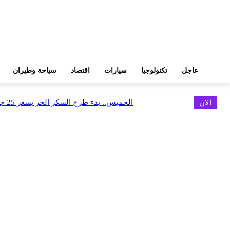
عاجل
تكنولوجيا
سيارات
اقتصاد
سياحة وطيران
الان
الخميس.. بدء طرح السكر الحر بسعر 25 جنيهًا للكيلو
اخر الاخبار
البورصة وجهاز التمثيل التجاري يروجان لسوق المال وجذب الاستثمارات الأجن
أغسطس 6, 2026
FEDIS وحلول تتشاركان في تطوير أول منصة للسياحة الصحية بالمنطقة
أغسطس 6, 2026