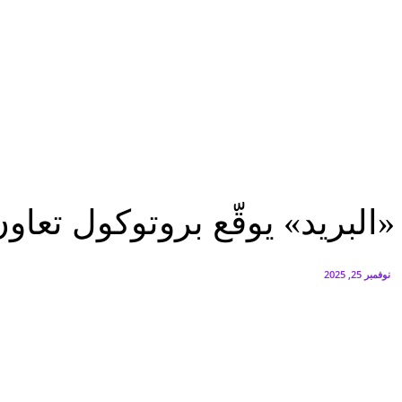
البنك العربي يطلق حملة الاسترداد النقدي الصيفية
أغسطس 6, 2026
سيتي إيدج توقع شراكة مع ڤودافون مصر لتوفير خدمات Triple Play الذكية بمشروع داون تاون بالعلمين الجديدة
أغسطس 6, 2026
تقارير
«البريد» يوقّع بروتوكول تعاون مع «روابط الرياضية» لدعم ورعاية أبطال مصر
تقارير
«البريد» يوقّع بروتوكول تعا
نوفمبر 25, 2025