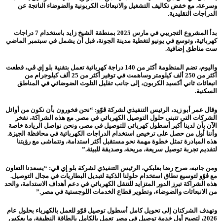
وسرعة، مع خفض تكاليف التشغيل والانبعاثات الكربونية والضوضاء الناتجة عن
الدراجات التقليدية.
بدأ المشروع التجريبي في مارس 2025 بمنطقة الشيخ زايد باستخدام 7 دراجات
كهربائية، وتوسع في يونيو لتغطية مدينة الجونة، قبل أن يشمل في سبتمبر الماضي
ست مناطق إضافية.
واليوم، تضم المنظومة أكثر من 140 دراجة كهربائية تعمل بتقنية بلو إي ڤي، قطعت
أكثر من 250 ألف كيلومتر وساهمت في توفير أكثر من 25 ألف كيلوجرام من
انبعاثات ثاني أكسيد الكربون، إلى جانب تقليل التلوث الضوضائي في المناطق
السكنية.
وقال عمر أبو زيد، الرئيس التنفيذي لشركة ڤوّو:
“نحن فخورون بأن نكون من أوائل
الشركات التي تتبنى حلول التوصيل الكهربائي في مصر. مع هذه الشراكة، نفخر
الآن بأن لدينا أكبر أسطول كهربائي للتوصيل في مصر، ونحن نواصل الريادة خاصة
وأننا أول من حصل على ترخيص استخدام الدراجات الكهربائية في محافظة الجيزة.
هذه المبادرة تمثل خطوة مهمة نحو مستقبل أكثر استدامة، وتتماشى مع رؤيتنا
لتقديم تجربة توصيل سريعة، مريحة، وصديقة للبيئة.”
ومن جانبه، صرح رضا بعلبكي، الرئيس التنفيذي لشركة بلو إي ڤي:
“يسعدنا التعاون
مع ڤوّو لتوسيع نطاق استخدام حلولنا الذكية لتبديل البطاريات في مجال التوصيل.
هذه الشراكة تبرز الدور المتزايد للتنقل الكهربائي في دعم أهداف الاستدامة، والحد
من الانبعاثات والضوضاء، وتطوير قطاع الخدمات اللوجستية في مصر.”
وتهدف الشركتان إلى تحويل كامل أسطول توصيل ڤوّو للعمل بالكهرباء بحلول عام
2026، لتصبح أول خدمة توصيل في مصر تعمل بالكامل بالطاقة النظيفة، ما يعكس