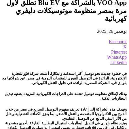
VOO App بالشراكة مع Blu EV تطلق لأول
مرة بمصر منظومة موتوسيكلات دليڤري
كهربائية
نوفمبر 26, 2025
Facebook
X
Pinterest
WhatsApp
Linkedin
في خطوة جديدة نحو توصيل أكثر استدامة وابتكارًا، أعلنت شركة ڤوّو للتجارة
الإلكترونية، الرائدة في التوصيل الفوري للمنتجات اليومية في مصر، عن شراكتها مع
بلو إي ڤي، الشركة المصرية الرائدة في حلول التنقل الكهربائي.
وذلك لإطلاق منظومة توصيل تعتمد على الدراجات الكهربائية المزودة بتقنية تبديل
البطاريات الذكية.
وتهدف هذه الشراكة إلى إعادة تعريف مفهوم التوصيل السريع في مصر من خلال
الدمج بين التكنولوجيا المتقدمة والتنقل الأخضر، بما يعزز الكفاءة التشغيلية ويقلل
من الأثر البيئي الناتج عن التوصيل التقليدي.
ويتيح نظام بلو إي ڤي لتبديل البطاريات استبدال البطارية الفارغة بأخرى مشحونة
بالكامل في أقل من 60 ثانية فقط، ما يضمن استمرارية عمليات التوصيل بكفاءة