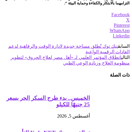
التزامهما بالابتكار والكفاءة وحماية البيئة “.
Facebook
X
Pinterest
WhatsApp
Linkedin
السابق
تيك توك تُطلق مساحة جديدة لإدارة الوقت والرفاهية لدعم
العادات الرقمية الواعية
التالي
انطلاق المؤتمر العلمي لـ «أهل مصر لعلاج الحروق» لتطوير
منظومة العلاج وزيادة الوعي الطبي
ذات الصلة
الخميس.. بدء طرح السكر الحر بسعر
25 جنيهًا للكيلو
أغسطس 5, 2026