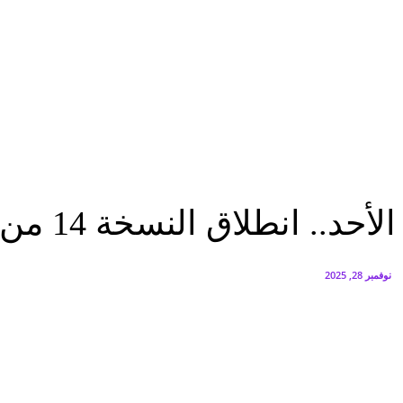
البنك العربي يطلق حملة الاسترداد النقدي الصيفية
أغسطس 6, 2026
سيتي إيدج توقع شراكة مع ڤودافون مصر لتوفير خدمات Triple Play الذكية بمشروع داون تاون بالعلمين الجديدة
أغسطس 6, 2026
منوعات
الأحد.. انطلاق النسخة 14 من حفل توزيع جوائز «تكريم» للاحتفاء بالابداع العربي
منوعات
الأحد.. انطلاق النسخة 14 من حفل توزيع جوائز «تكريم» للاحتفاء بالابداع العربي
نوفمبر 28, 2025