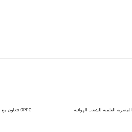
ء العائلة المالكة في السعودية إلى جانب مجموعة من أبرز نجوم الفن المصري وعدد م
نح جوائزها في عدد من الفئات الرئيسية، تشمل: جائزة التميز في التعليم، جائزة التميز 
مدى الحياة.
ة للاحتفاء بالهوية العربية وقدرتها المستمرة على صناعة الأمل والتأثير الإيجابي 
شارك
OPPO تتعاون مع طلبات وThe Maker لتكريم الأبطال والمواهب عبر «A غير المتعود عليه»