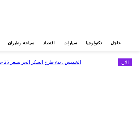
عاجل
تكنولوجيا
سيارات
اقتصاد
سياحة وطيران
الان
الخميس.. بدء طرح السكر الحر بسعر 25 جنيهًا للكيلو
اخر الاخبار
البورصة وجهاز التمثيل التجاري يروجان لسوق المال وجذب الاستثمارات الأجن
أغسطس 6, 2026
FEDIS وحلول تتشاركان في تطوير أول منصة للسياحة الصحية بالمنطقة
أغسطس 6, 2026