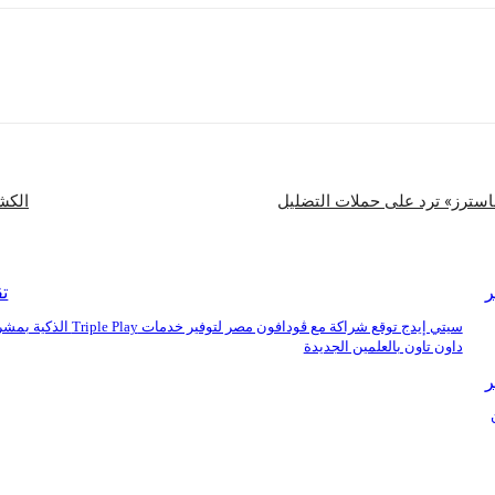
شارك
سترز» ترد على حملات التضليل
الكشف عن نحو 6 ملا
ر
تق
سيتي إيدج توقع شراكة مع ڤودافون مصر لتوفير خدمات iple Play
داون تاون بالعلمين الجديدة
ر