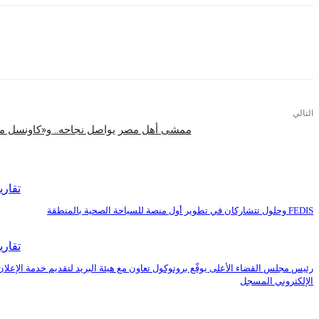
التالي
ممشى أهل مصر يواصل نجاحه.. و«كاونسل ما
اقرأ المزيد
تقاري
FEDIS وحلول تتشاركان في تطوير أول منصة للسياحة الصحية بالمنطقة
تقاري
رئيس مجلس القضاء الأعلى يوقّع بروتوكول تعاون مع هيئة البريد لتقديم خدمة الإعلان
الإلكتروني المسجل