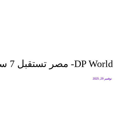
البنك العربي يطلق حملة الاسترداد النقدي الصيفية
أغسطس 6, 2026
سيتي إيدج توقع شراكة مع ڤودافون مصر لتوفير خدمات Triple Play الذكية بمشروع داون تاون بالعلمين الجديدة
أغسطس 6, 2026
تقارير
DP World- مصر تستقبل 7 سفراء من دول أمريكا اللاتينية خلال زيارة...
تقارير
DP World- مصر تستقبل 7 سفراء من دول أمريكا اللاتينية خلال زيارة SCZone
نوفمبر 29, 2025