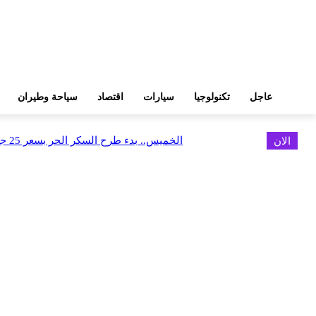
عاجل
تكنولوجيا
سيارات
اقتصاد
سياحة وطيران
الان
الخميس.. بدء طرح السكر الحر بسعر 25 جنيهًا للكيلو
اخر الاخبار
البورصة وجهاز التمثيل التجاري يروجان لسوق المال وجذب الاستثمارات الأجن
أغسطس 6, 2026
FEDIS وحلول تتشاركان في تطوير أول منصة للسياحة الصحية بالمنطقة
أغسطس 6, 2026