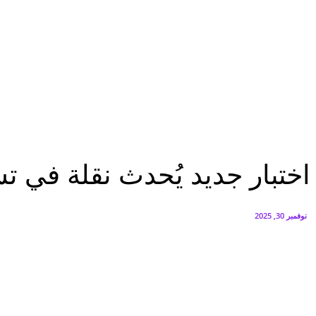
البنك العربي يطلق حملة الاسترداد النقدي الصيفية
أغسطس 6, 2026
سيتي إيدج توقع شراكة مع ڤودافون مصر لتوفير خدمات Triple Play الذكية بمشروع داون تاون بالعلمين الجديدة
أغسطس 6, 2026
تقارير
اختبار جديد يُحدث نقلة في تشخيص التهاب البنكرياس الوراثي وعلاجه
تقارير
اختبار جديد يُحدث نقلة في ت
نوفمبر 30, 2025