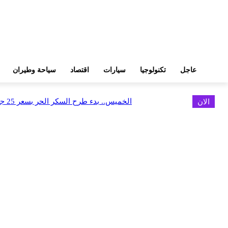
عاجل
تكنولوجيا
سيارات
اقتصاد
سياحة وطيران
الان
الخميس.. بدء طرح السكر الحر بسعر 25 جنيهًا للكيلو
اخر الاخبار
البورصة وجهاز التمثيل التجاري يروجان لسوق المال وجذب الاستثمارات الأجن
أغسطس 6, 2026
FEDIS وحلول تتشاركان في تطوير أول منصة للسياحة الصحية بالمنطقة
أغسطس 6, 2026