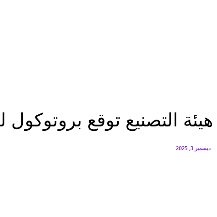
البنك العربي يطلق حملة الاسترداد النقدي الصيفية
أغسطس 6, 2026
سيتي إيدج توقع شراكة مع ڤودافون مصر لتوفير خدمات Triple Play الذكية بمشروع داون تاون بالعلمين الجديدة
أغسطس 6, 2026
تقارير
هيئة التصنيع توقع بروتوكول للتعاون مع شركة أميستون
تقارير
هيئة التصنيع توقع بروتوكول 
ديسمبر 3, 2025