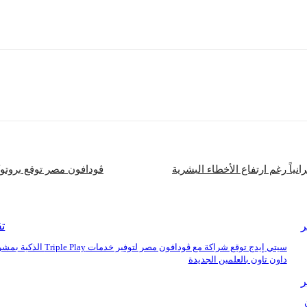
ث أكد على أهمية زيادة فرص الاستثمار والمشروعات المشتركة بين الجانبين.
شارك
ڤودافون مصر توقع بروتوكول تعاون مع صند
ر
تق
سيتي إيدج توقع شراكة مع ڤودافون مصر لتوفير خدمات iple Play
داون تاون بالعلمين الجديدة
ر