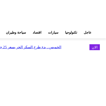
عاجل
تكنولوجيا
سيارات
اقتصاد
سياحة وطيران
الان
الخميس.. بدء طرح السكر الحر بسعر 25 جنيهًا للكيلو
اخر الاخبار
البورصة وجهاز التمثيل التجاري يروجان لسوق المال وجذب الاستثمارات الأجن
أغسطس 6, 2026
FEDIS وحلول تتشاركان في تطوير أول منصة للسياحة الصحية بالمنطقة
أغسطس 6, 2026