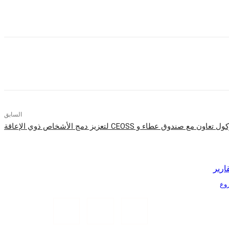
السابق
وق عطاء و CEOSS لتعزيز دمج الأشخاص ذوي الإعاقة
ارير
Tr الذكية بمشروع