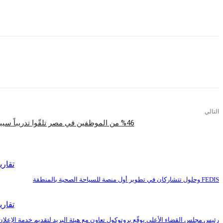
وفي سياق متصل، حرص رئيس الهيئة العربية للتصنيع على تفقد جناح شركة أمستون حي
التالي
%46 من الموظفين في مصر تلقّوا تدريباً سيبرانياً رغم ارتفاع الأخطاء البشرية
اقرأ المزيد
تقاري
FEDIS وحلول تتشاركان في تطوير أول منصة للسياحة الصحية بالمنطقة
تقاري
رئيس مجلس القضاء الأعلى يوقّع بروتوكول تعاون مع هيئة البريد لتقديم خدمة الإعلان