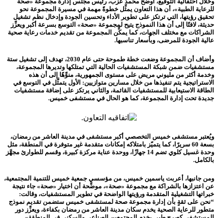
وخلال احتفالية التوقيع، أوضح محمد عزب، رئيس مجلس إدارة مجموعة «صحة
للرعاية الطبية»، أن هذا التعاون يمثِّل خطوةً مهمة في مسيرة المجموعة نحو
تحقيق رؤيتها، التي ترتكز على تطوير الأداء وتحسين الجودة وإدخال نظم تشغيل
حديثة، لافتًا إلى أن هذا النموذج يتيح لمجموعة «صحة» التوسع بسرعة أكبر ويعزِّز
الشراكات مع مختلف الجهات، كما يمكِّن المجموعة من تقديم خدمات رعاية صحية
عالية الجودة للمرضى، وبأسعار تناسبها.
وأضاف أن المجموعة وضعت خطة طموحة حتى عام 2030، تهدف إلى تشغيل ستة
مستشفيات ضمن شبكة المستشفيات الحالية التي تمتلكها وتديرها المجموعة،
وخدمة أكثر من مليوني مريض على مستوى الجمهورية، منوِّهًا إلى أن هذه
الاستراتيجية يتم تنفيذها من خلال مسارين متوازيين: الأول يتمثَّل في التوسع في
الطاقة الاستيعابية للمستشفيات القائمة، والثاني يرتكز على إضافة مستشفيات
جديدة تحت إدارة المجموعة، كما هو الحال في مستشفى خميس.
ويُعتبر مستشفى خميس التخصصي أكبر مستشفى في مدينة العاشر من رمضان،
بسعة 60 سريرًا، كما يتميّز بامتلاكه إمكانات متقدمة غير متوفرة في المنطقة، مثل
وحدة غسيل كلوي تضم 14 جهازًا، ووحدة عناية مركزة كبيرة، وقسم للطوارئ مجهَّز
بالكامل.
ومن جانبها، أعربت ياسمين خميس، من مؤسسي جمعية خميس للتنمية المجتمعية،
عن اعتزازها بالشراكة مع مجموعة «صحة»، موضِّحة أن اختيار «صحة» جاء نتيجة
خبراتها التشغيلية المتقدمة ورؤيتها الواضحة في تطوير المستشفيات، وقالت:
“نحن على ثقةٍ بأن إدارة مجموعة صحة لمستشفى خميس ستضمن تقديم نموذج
متطور للرعاية الصحية يخدم سكان مدينة العاشر من رمضان بكفاءة، ويعزِّز دور
المستشفى كصرحٍ طبي يخدم المجتمعين الصناعي والسكني في المنطقة».