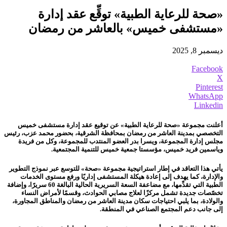
«صحة للرعاية الطبية» توقِّع عقد إدارة
«مستشفى خميس» بالعاشر من رمضان
ديسمبر 8, 2025
Facebook
X
Pinterest
WhatsApp
Linkedin
أعلنت مجموعة «صحة للرعاية الطبية» عن توقيع عقد إدارة مستشفى خميس
التخصصي بمدينة العاشر من رمضان بمحافظة الشرقية، بحضور محمد عزب، رئيس
مجلس إدارة المجموعة، ويسرا بدر العضو المنتدب للمجموعة، وكل من فريدة
وياسمين فريد خميس، مؤسستا جمعية خميس للتنمية المجتمعية.
يأتي هذا التعاقد في إطار استراتيجية مجموعة «صحة» للتوسع عبر نموذج التطوير
والإدارة، كما يهدف إلى إعادة هيكلة المستشفى إداريًا ورفع مستوى الخدمات
الطبية التي تقدِّمها، مع مضاعفة السعة السريرية الحالية البالغة 60 سريرًا، وإضافة
تخصّصات جديدة تشمل مركزًا لعلاج مصابي الحوادث، وقسمًا لأمراض النساء
والولادة، بما يلبي احتياجات سكان مدينة العاشر من رمضان والمناطق المجاورة،
إلى جانب دعم المجتمع الصناعي في المنطقة.