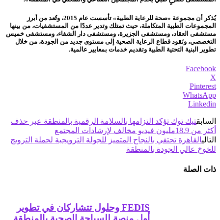
يُذكر أن مجموعة «صحة للرعاية الطبية» تأسست عام 2015، وتُعد من أبرز
المجموعات الطبية المتكاملة، حيث تمتلك وتدير عددًا من المستشفيات، من بينها
مستشفى العقاد، ومستشفى الجزيرة، ومستشفى دار الشفاء، ومستشفى خميس
التخصصي، وتَقود قطاع الرعاية الصحية إلى مستوى جديد من الجودة، من خلال
تطوير البنية التحتية الطبية وتقديم خدمات بمعايير عالمية.
Facebook
X
Pinterest
WhatsApp
Linkedin
السابق
تيك توك تؤكد التزامها بالسلامة الرقمية بالمنطقة عبر حذف
أكثر من 18.9مليون فيديو مخالف لإرشادات المجتمع
التالي
القاهرة تحتفي بالنجاح المتميز للجولة الترويجية لحملة الترويج
للخوخ عالي الجودة بالمنطقة
ذات الصلة
FEDIS وحلول تتشاركان في تطوير
أول منصة للسياحة الصحية بالمنطقة