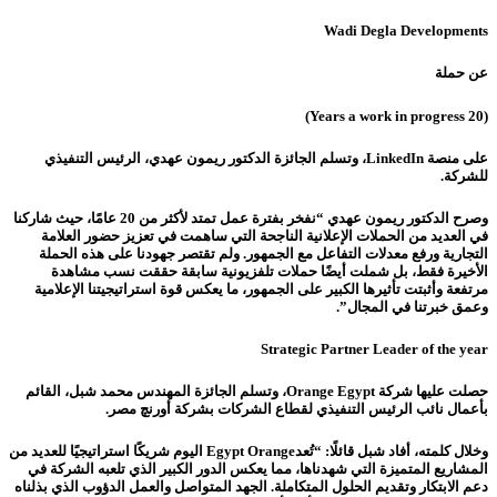
Wadi Degla Developments
عن حملة
(20 Years a work in progress)
على منصة LinkedIn، وتسلم الجائزة الدكتور ريمون عهدي، الرئيس التنفيذي
للشركة.
وصرح الدكتور ريمون عهدي “نفخر بفترة عمل تمتد لأكثر من 20 عامًا، حيث شاركنا
في العديد من الحملات الإعلانية الناجحة التي ساهمت في تعزيز حضور العلامة
التجارية ورفع معدلات التفاعل مع الجمهور. ولم تقتصر جهودنا على هذه الحملة
الأخيرة فقط، بل شملت أيضًا حملات تلفزيونية سابقة حققت نسب مشاهدة
مرتفعة وأثبتت تأثيرها الكبير على الجمهور، ما يعكس قوة استراتيجيتنا الإعلامية
وعمق خبرتنا في المجال”.
Strategic Partner Leader of the year
حصلت عليها شركة Orange Egypt، وتسلم الجائزة المهندس محمد شبل، القائم
بأعمال نائب الرئيس التنفيذي لقطاع الشركات بشركة أورنچ مصر.
وخلال كلمته، أفاد شبل قائلًا: “تُعدEgypt Orange اليوم شريكًا استراتيجيًا للعديد من
المشاريع المتميزة التي شهدناها، مما يعكس الدور الكبير الذي تلعبه الشركة في
دعم الابتكار وتقديم الحلول المتكاملة. الجهد المتواصل والعمل الدؤوب الذي بذلناه