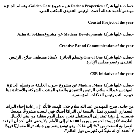
حصلت عليها شركة Redcon Properties عن مشروع Golden Gate، وتسلم الجائزة
مهندس/أحمد عبدلله أحمد، الرئيس التنفيذي للمكتب الفني.
Coastal Project of the year
حصلت عليها شركة Madaar Developments عن مشروعAzha Al Sokhna
Creative Brand Communication of the year
حصلت عليها شركة One of One وتسلم الجائزة الأستاذ مصطفى صلاح، الرئيس
التنفيذي وعضو مجلس الإدارة.
CSR Initiative of the year
حصلت عليها شركة Madinet Masr عن مشروع «بيوت الخليفة «، وتسلم الجائزة
المهندس عبدالله سلام، الرئيس التنفيذي والعضو المنتدب للشركة، والأستاذة دينا
حبيب، نائب رئيس العلاقات المؤسسية.
من جانبه، صرح المهندس عبد الله سلام خلال كلمته، قائلًا: “إن إعادة إحياء التراث
المعماري المصري تمثل بالنسبة لي التزامًا أصيلًا، فهي ليست مشروعًا هندسيًا
فحسب، بل رؤية تمتد إلى المستقبل. فنحن نعمل اليوم بعقلية من يبني للأجيال
القادمة، لأفق يمتد لخمسين وربما 100 عام إلى الأمام. ولا يخفى على أحد أن الرقعة
العمرانية اتسعت من 7% إلى 14%، وهو توسع يضم بين جنباته تراثًا معماريًا فريدًا
لا أعتقد أن له مثيلًا في كثير من دول العالم”.