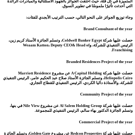
المتميزة في كل فئة، حيث احتفت الجوائز بالجهود الاستثنائية والمبادرات الرائدة
التي أحدثت تأثيرًا ملموسًا في تطوير السوق.
وجاء توزيع الجوائز على النحو التالي، حسب الترتيب الأبجدي للفئات:
Brand Consultant of the year
حصلت عليها شركة Coldwell Banker Egypt، وتسلم الجائزة الأستاذ كريم زين،
الرئيس التنفيذي للشركة، وWeaam Katton، Deputy CEO& Head of
Franchising.
Branded Residences Project of the year
حصلت عليها شركة A Capital Holding عن مشروع Marriott Residence
Heliopolis Cairo، وتسلم الجائزة الأستاذ صلاح عبد الحكيم عامر، الرئيس التنفيذي
للشركة، والأستاذة داليا الكردي، الرئيس التنفيذي للقطاع التجاري.
Community Project of the year
حصلت عليها شركة Al Salem Holding Group عن مشروع Nile View في بنها،
وتسلم الجائزة الدكتور بهاء سالم، الرئيس التنفيذي للمجموعة.
Commercial Project of the year
حصلت عليها شركة Redcon Properties عن مشروع Golden Gate، وتسلم الجائزة