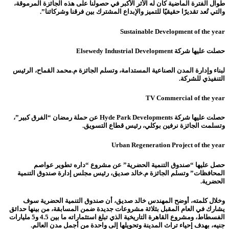
طوال الفترة الماضية كان له الأثر الأكبر في حصولنا على هذه الجائزة المرموقة،
والتي تُعد تقديرًا حقيقيًا للتميز والإبداع المشترك بين فرقنا وشركائنا”.
Sustainable Development of the year
حصلت عليها شركة Elsewedy Industrial Development
لبناء وإدارة المدن الصناعية المستدامة، وتسلم الجائزة م.محمد القماح، الرئيس
التنفيذي للشركة.
TV Commercial of the year
حصلت عليها شركة Hyde Park Developments عن حملة رمضان “الفرق كبير”،
وتسلمت الجائزة نرفين بوكلي، رئيس قطاع التسويق.
Urban Regeneration Project of the year
حصل عليها “صندوق التنمية الحضرية” عن مشروع “داره تطوير عواصم
المحافظات” وتسلم الجائزة م.
خالد صديق، رئيس مجلس إدارة صندوق التنمية
الحضرية.
وخلال كلمته، أوضح المهندس خالد صديق، أن صندوق التنمية الحضرية سوف
يشارك في العام المقبل بثلاثة مشروعات جديدة ضمن المسابقة، من بينها حدائق
الفسطاط، ومشروع القاهرة التاريخية الذي تبلغ استثماراته ما بين 4.5 و5 مليارات
جنيه، بهدف إحياء تراث المدينة وتحويلها إلى واحدة من أجمل مدن العالم.