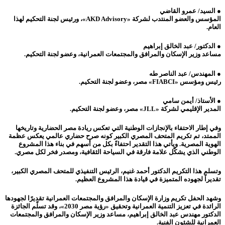
● السيد/ عمرو القاضي
المؤسس والعضو المنتدب لشركة «AKD Advisory»، ورئيس لجنة التحكيم لهذا
العام.
● الدكتور/ عبد الخالق إبراهيم
مساعد وزير الإسكان والمرافق والمجتمعات العمرانية، وعضو لجنة التحكيم.
● المهندس/ عبد الناصر طه
رئيس ومؤسس «FIABCI» مصر، وعضو لجنة التحكيم.
● الأستاذ/ أيمن سامي
المدير الإقليمي لشركة «JLL» مصر، وعضو لجنة التحكيم.
وفي إطار الاحتفاء بالإنجازات الوطنية التي تعكس ريادة مصر الحضارية وتاريخها
الممتد، تم تكريم المتحف المصري الكبير كونه صرح حضاري عالمي يعكس عظمة
الهوية المصرية. ويأتي هذا التقدير احتفاءً بكل من أسهم في بناء هذا المشروع
الوطني الذي يشكّل علامة فارقة في السياحة الثقافية، ومصدر فخر لكل مصري.
وتسلم هذا التكريم الدكتور أحمد غنيم، الرئيس التنفيذي للمتحف المصري الكبير،
تقديراً لجهوده المتميزة في قيادة هذا المشروع العظيم.
وشهد الحفل تكريم وزارة الإسكان والمرافق والمجتمعات العمرانية تقديرًا لجهودها
الرائدة في تعزيز التنمية العمرانية وتحقيق «رؤية مصر 2030»، وقد تسلّم الجائزة
الدكتور مهندس عبد الخالق إبراهيم، مساعد وزير الإسكان والمرافق والمجتمعات
العمرانية للشئون الفنية.