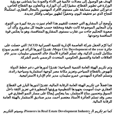
الهدف هو الوصول إلى معدلات عالمية في الأداء والجودة بما يتماشى مع رؤية
الوزارة في تطوير القطاع، مشيرًا إلى أن الوزارة، وبالتعاون مع القطاع الخاص،
تدعو إلى تنظيم مسابقة على مستوى الأفراد المهتمين بالمجال العقاري، استكمالًا
للنجاح الذي تم تحقيقه اليوم، وتحفيزًا لظهور مواهب وأفكار جديدة.
وأوضح أن المشاريع التي خضعت للتقييم هذا العام تميزت بدرجة كبيرة من التنوع،
وأن المعايير الموضوعة كانت دقيقة ومختلفة حسب طبيعة كل مشروع. وأكد أن
صعوبة التحكيم جاءت من تقارب مستوى المشاريع المتنافسة، وهو ما يعكس قوة
المنافسة وجودتها.
كما كرّم الحفل شركة العاصمة الإدارية للتنمية العمرانية ACUD؛ التي حصلت على
جائزة Mega City Development of the year، تقديرًا لدورها الرائد في تقديم نموذج
متكامل للمدن الذكية، وقد تسلّم الجائزة الأستاذ خالد الحسيني سليمان، مدير عام
العلاقات العامة والتنسيق الحكومي، المتحدث الرسمي باسم الشركة.
وتم تكريم الهيئة العامة التنمية السياحية؛ تقديرًا لدورها في دعم خطط الدولة
للنهوض بالقطاع السياحي وتعزيز مكانة مصر كوجهة استثمارية وسياحية رائدة،
وتسلم الجائزة المهندس عمرو سليمان، مدير عام الإدارة الاستراتيجية.
هذا فضلاً عن تكريم الهيئة العامة الرقابة المالية، تقديرًا لدورها البارز في القطاع
العقاري حيث أسهمت بجهودها التنظيمية ورؤيتها المتطورة في تعزيز الثقة داخل
السوق وتحسين مناخ الاستثمار، بما ينعكس إيجابًا على مسار النمو العقاري في
مصر. وقد تسلم الجائزة الأستاذ معتصم أحمد، مدير صناديق الاستثمار بالهيئة العامة
للرقابة المالية.
كما تم تكريم الـ Pioneers in Real Estate Development Industry، وسيتم التكريم