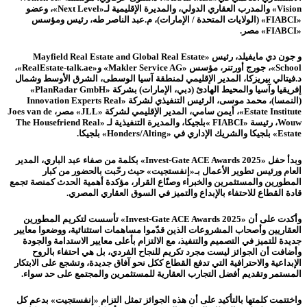
Vision» والمدرب العقاري الدولي، والمديرة الإقليمية لـ«Next Level»، وعضو
«FIABCI» (الولايات المتحدة / الإمارات)، م.عبد الناصر طه، رئيس ومؤسس
«FIABCI» مصر.
و جون دي مايفيلد، رئيس «Mayfield Real Estate and Global Real Estate
School»، جورج أورتنر، مؤسس «Makler Service AG» و«RealEstate-talk.ae»،
د.فيتالي بيريزكا، المدير الإقليمي لمنطقة آسيا الوسطى، الشرق الأوسط وشمال
إفريقيا وآسيا والمحيط الهادئ (دبي، الإمارات) بشركة «PlanRadar GmbH»
(النمسا)، محمد موسى، الرئيس التنفيذي لشركة «Innovation Experts Real
Estate Institute»، أيمن سامي، المدير الإقليمي لشركة «JLL» مصر، Joes van de
Wouw، رئيسة «FIABCI »بلجيكا، والمديرة التنفيذية لـ «The Housefriend Real
Estate» بلجيكا والشريك الإداري في «Honders/Alting» بلجيكا.
وبدأ حفل «Invest-Gate ACE Awards 2025» بكلمة من صفاء عبد الباري، المدير
العام ورئيس تطوير الأعمال بـ«إنفستجيت» حيث رحّبت بالحضور من كبار
المطورين والمستثمرين والخبراء وصنّاع القرار، مؤكدة أهمية الحدث كمنصة تجمع
قادة القطاع للاحتفاء بالإبداع والتميز في السوق العقاري المصري.
وأكدت على أن «Invest-Gate ACE Awards 2025» تأسست لتكريم المطورين
العقاريين وأصحاب المشروعات الذين قدّموا مساهمات استثنائية، ووضعوا معايير
جديدة للتميز في التصميم والتنفيذ، مع الالتزام بأعلى معايير الاستدامة والجودة
وأضافت أن الجوائز ليست مجرد تكريم للنجاح الفردي، بل هي احتفاء بالروح
الإبداعية والاحترافية التي تدفع القطاع ككل نحو آفاق جديدة، وتشجع على الابتكار
المستمر وتقديم أفضل التجارب العقارية للمستثمرين والمجتمع على حد سواء.
واختتمت كلمتها بالتأكيد على أن هذه الجوائز تمثل التزام «إنفستجيت» بدعم كل