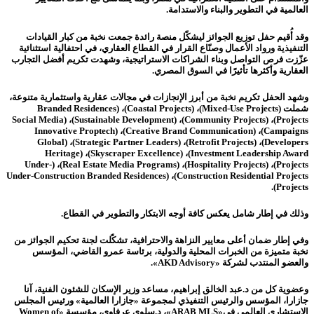
العالمية في التطوير والبناء والاستدامة.
وقد أُقيم حفل توزيع الجوائز ليشكّل منصة رائدة جمعت نخبة من كبار القيادات
التنفيذية ورواد الأعمال وصنّاع القرار في القطاع العقاري، في احتفالية استثنائية
عزّزت فرص التواصل وبناء الشراكات الاستراتيجية، وشهدت تكريم أفضل التجارب
العقارية وأكثرها تأثيرًا في السوق المصري.
وشهد الحفل تكريم نخبة من أبرز الإنجازات في مجالات عقارية واستثمارية متنوعة،
شملت (Mixed-Use Projects)، (Coastal Projects)، (Branded Residences
Projects)، (Community Projects)، (Sustainable Development)، (Social Media
Campaigns)، (Creative Brand Communication)، (Innovative Proptech
Developers)، (Retrofit Projects)، (Strategic Partner Leaders)، (Global
Investment Leadership Award)، (Skyscraper Excellence)، (Heritage
Projects)، (Hospitality Projects)، (Real Estate Media Programs)، (Under-
Construction Residential Projects)، (Under-Construction Branded Residences
Projects).
وذلك في إطار شامل يعكس كافة أوجه الابتكار والتطوير في القطاع.
وفي إطار ضمان أعلى معايير النزاهة والاحترافية، تشكّلت لجنة تحكيم الجوائز من
نخبة متميزة من الخبرات المحلية والدولية، برئاسة عمرو القاضي، المؤسس
والعضو المنتدب لشركة «AKD Advisory».
وعضوية كل من د.
عبد الخالق إبراهيم، مساعد وزير الإسكان للشئون الفنية، آنا
جازارا، المؤسس والرئيس التنفيذي لمجموعة «جازارا العالمية» ورئيس المجلس
الاستشاري العالمي في«ARAB MLS»، د.سلوى عرفاوي، مؤسسة «Women of