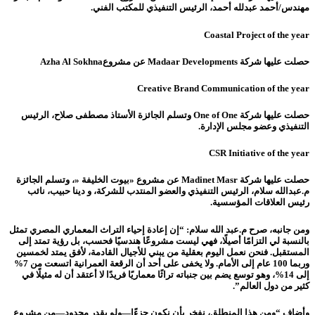
مهندس/أحمد عبدلله أحمد، الرئيس التنفيذي للمكتب الفني.
Coastal Project of the year
حصلت عليها شركة Madaar Developments عن مشروعAzha Al Sokhna
Creative Brand Communication of the year
حصلت عليها شركة One of One وتسلم الجائزة الأستاذ مصطفى صلاح، الرئيس
التنفيذي وعضو مجلس الإدارة.
CSR Initiative of the year
حصلت عليها شركة Madinet Masr عن مشروع «بيوت الخليفة «، وتسلم الجائزة
م.عبدالله سلام، الرئيس التنفيذي والعضو المنتدب للشركة، و دينا حبيب، نائب
رئيس العلاقات المؤسسية.
ومن جانبه، صرح م.عبد الله سلام: “إن إعادة إحياء التراث المعماري المصري تمثل
بالنسبة لي التزامًا أصيلًا، فهي ليست مشروعًا هندسيًا فحسب، بل رؤية تمتد إلى
المستقبل. فنحن نعمل اليوم بعقلية من يبني للأجيال القادمة، لأفق يمتد لخمسين
وربما 100 عام إلى الأمام. ولا يخفى على أحد أن الرقعة العمرانية اتسعت من 7%
إلى 14%، وهو توسع يضم بين جنباته تراثًا معماريًا فريدًا لا أعتقد أن له مثيلًا في
كثير من دول العالم”.
وأضاف “ومن هذا المنطلق، نفخر بأن نكون جزءًا—ولو بقدر محدود—من مشروع