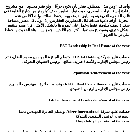
وأضاف “ومن هذا المنطلق، نفخر بأن نكون جزءًا—ولو بقدر محدود—من مشروع
إعادة إحياء التراث المصري، حيث تولّينا تطوير نصف كيلومتر من شارع الخليفة في
قلب القاهرة التاريخية، بما يليق بقيمته وبما يحفظ أصالته. وانطلاقًا من هذه
التجربة، أوجّه دعوة صادقة لكل المطورين العقاريين: إذا تولّى كل مطور مساحة
صغيرة نصف كيلومتر فقط وعمل على تطويرها بالشكل الأمثل، فإن مصر ستتغير
بشكل جذري، وسيصبح مستقبلنا أكثر إشراقًا حين نجمع بين البناء الحديث والحفاظ
على تراثنا العريق”.
ESG Leadership in Real Estate of the year
حصلت عليها شركة El Attal Holding، وتسلم الجائزة المهندس محمد العتال، نائب
رئيس مجلس الإدارة، والأستاذ شريف صالح، الرئيس التنفيذي للشركة.
Expansion Achievement of the year
حصلت عليها RED – Real Estate Domain ، وتسلم الجائزة المهندس خالد بهيج،
رئيس مجلس الإدارة والرئيس التنفيذي.
Global Investment Leadership Award of the year
حصلت عليها شركة Adeer International، وتسلم الجائزة المهندس باسل
الصيرفي، الرئيس التنفيذي للشركة.
Hospitality Operator of the year