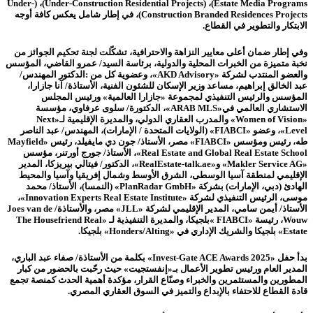
Estate Media Programs)، (Under-Construction Residential Projects)، (Under-
Construction Branded Residences Projects)، في إطار شامل يعكس كافة أوجه
الابتكار والتطوير في القطاع.
وفي إطار ضمان أعلى معايير النزاهة والاحترافية، تشكّلت لجنة تحكيم الجوائز من
نخبة متميزة من الخبرات المحلية والدولية، برئاسة السيد/ عمرو القاضي، المؤسس
والعضو المنتدب لشركة «AKD Advisory»، وعضوية كل من :الدكتور المهندس/
عبد الخالق إبراهيم، مساعد وزير الإسكان للشئون الفنية، الأستاذة/ آنا جازارا،
المؤسس والرئيس التنفيذي لمجموعة «جازارا العالمية» ورئيس المجلس
الاستشاري العالمي في«ARAB MLS»، الدكتورة/ سلوى عرفاوي، مؤسسة
«Women of Vision» والمدرب العقاري الدولي، والمديرة الإقليمية لـ«Next
Level»، وعضو «FIABCI» (الولايات المتحدة / الإمارات)، المهندس/ عبد الناصر
طه، رئيس ومؤسس «FIABCI» مصر، الأستاذ/ جون دي مايفيلد، رئيس «Mayfield
Real Estate and Global Real Estate School»، الأستاذ/ جورج أورتنر، مؤسس
«Makler Service AG» و«RealEstate-talk.ae»، الدكتور/ فيتالي بيريزكا، المدير
الإقليمي لمنطقة آسيا الوسطى، الشرق الأوسط وشمال إفريقيا وآسيا والمحيط
الهادئ (دبي، الإمارات) بشركة «PlanRadar GmbH» (النمسا)، الأستاذ/ محمد
موسى، الرئيس التنفيذي لشركة «Innovation Experts Real Estate Institute»،
الأستاذ/ أيمن سامي، المدير الإقليمي لشركة «JLL» مصر، والأستاذة/ Joes van de
Wouw، رئيسة «FIABCI »بلجيكا، والمديرة التنفيذية لـ «The Housefriend Real
Estate» بلجيكا والشريك الإداري في «Honders/Alting» بلجيكا.
بدأ حفل «Invest-Gate ACE Awards 2025» بكلمة من الأستاذة/ صفاء عبد الباري،
المدير العام ورئيس تطوير الأعمال بـ«إنفستجيت» حيث رحّبت بالحضور من كبار
المطورين والمستثمرين والخبراء وصنّاع القرار، مؤكدة أهمية الحدث كمنصة تجمع
قادة القطاع للاحتفاء بالإبداع والتميز في السوق العقاري المصري.