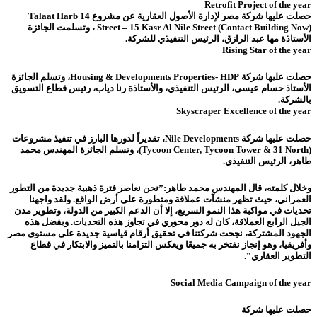
Retrofit Project of the year
حصلت عليها شركة مصر لإدارة الأصول العقارية عن مشروع 14 Talaat Harb
Street – 15 Kasr Al Nile Street (Contact Building Now) ، وتسلمت الجائزة
الأستاذة مها عبد الرازق، الرئيس التنفيذي للشركة.
Rising Star of the year
حصلت عليها شركة Housing & Developments Properties- HDP، وتسلم الجائزة
الأستاذ حسام عيسى، الرئيس التنفيذي، والأستاذة رنا دياب، رئيس قطاع التسويق
بالشركة.
Skyscraper Excellence of the year
حصلت عليها شركة Nile Developments، تقديراً لدورها البارز في تنفيذ مشروعات
(Tycoon Center, Tycoon Tower & 31 North)، وتسلم الجائزة المهندس محمد
طاهر، الرئيس التنفيذي.
وخلال كلمته، قال المهندس محمد طاهر:”نحن نعاصر فترة ذهبية جديدة من التطور
العمراني، حيث تظهر منشآت عملاقة ومتطورة على أرض الواقع. ولقد واجهنا
تحديات في مواكبة هذا النمو السريع، إلا أن الدعم الكبير من الدولة، وتطوير مدن
الجيل الرابع العملاقة، كان له دور محوري في تجاوز هذه التحديات. وبفضل هذه
الجهود المشتركة، نجحت شركتنا في تحقيق أرقام قياسية جديدة على مستوى مصر
وأفريقيا، وهو إنجاز نفتخر به جميعًا ويعكس التزامنا بالتميز والابتكار في قطاع
التطوير العقاري”.
Social Media Campaign of the year
حصلت عليها شركة