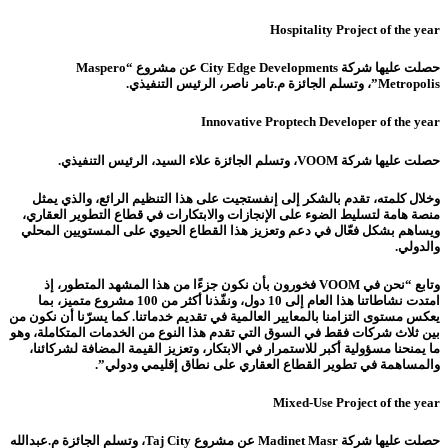
Hospitality Project of the year
حصلت عليها شركة City Edge Developments عن مشروع “Maspero
Metropolis”، وتسلم الجائزة م.تامر ناصر، الرئيس التنفيذي.
Innovative Proptech Developer of the year
حصلت عليها شركة VOOM، وتسلم الجائزة علاء السيد، الرئيس التنفيذي.
وخلال كلمته، تقدم بالشكر إلى إنفستجيت على هذا التنظيم الرائع، والذي يمثل
منصة هامة لتسليط الضوء على الإنجازات والابتكارات في قطاع التطوير العقاري،
ويساهم بشكل فعّال في دعم وتعزيز هذا القطاع الحيوي على المستويين المحلي
والدولي.
وتابع “نحن في VOOM فخورون بأن نكون جزءًا من هذا المشهد المتطور، إذ
امتدت نشاطاتنا هذا العام إلى 10 دول، ونفّذنا أكثر من 100 مشروع متميز، بما
يعكس مستوى التزامنا بالمعايير العالمية في تقديم خدماتنا. كما يسرّنا أن نكون من
بين ثلاث شركات فقط في السوق التي تقدم هذا النوع من الخدمات المتكاملة، وهو
ما يمنحنا مسؤولية أكبر للاستمرار في الابتكار، وتعزيز القيمة المضافة لشركائنا،
والمساهمة في تطوير القطاع العقاري على نطاق إقليمي ودولي”.
Mixed-Use Project of the year
حصلت عليها شركة Madinet Masr عن مشروع Taj City، وتسلم الجائزة م.عبدالله