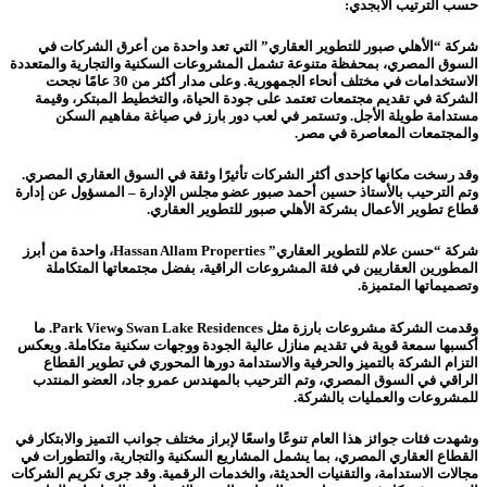
حسب الترتيب الأبجدي:
شركة “الأهلي صبور للتطوير العقاري” التي تعد واحدة من أعرق الشركات في
السوق المصري، بمحفظة متنوعة تشمل المشروعات السكنية والتجارية والمتعددة
الاستخدامات في مختلف أنحاء الجمهورية. وعلى مدار أكثر من 30 عامًا نجحت
الشركة في تقديم مجتمعات تعتمد على جودة الحياة، والتخطيط المبتكر، وقيمة
مستدامة طويلة الأجل. وتستمر في لعب دور بارز في صياغة مفاهيم السكن
والمجتمعات المعاصرة في مصر.
وقد رسخت مكانها كإحدى أكثر الشركات تأثيرًا وثقة في السوق العقاري المصري.
وتم الترحيب بالأستاذ حسين أحمد صبور عضو مجلس الإدارة – المسؤول عن إدارة
قطاع تطوير الأعمال بشركة الأهلي صبور للتطوير العقاري.
شركة “حسن علام للتطوير العقاري” Hassan Allam Properties، واحدة من أبرز
المطورين العقاريين في فئة المشروعات الراقية، بفضل مجتمعاتها المتكاملة
وتصميماتها المتميزة.
وقدمت الشركة مشروعات بارزة مثل Swan Lake Residences وPark View. ما
أكسبها سمعة قوية في تقديم منازل عالية الجودة ووجهات سكنية متكاملة. ويعكس
التزام الشركة بالتميز والحرفية والاستدامة دورها المحوري في تطوير القطاع
الراقي في السوق المصري، وتم الترحيب بالمهندس عمرو جاد، العضو المنتدب
للمشروعات والعمليات بالشركة.
وشهدت فئات جوائز هذا العام تنوعًا واسعًا لإبراز مختلف جوانب التميز والابتكار في
القطاع العقاري المصري، بما يشمل المشاريع السكنية والتجارية، والتطورات في
مجالات الاستدامة، والتقنيات الحديثة، والخدمات الرقمية. وقد جرى تكريم الشركات