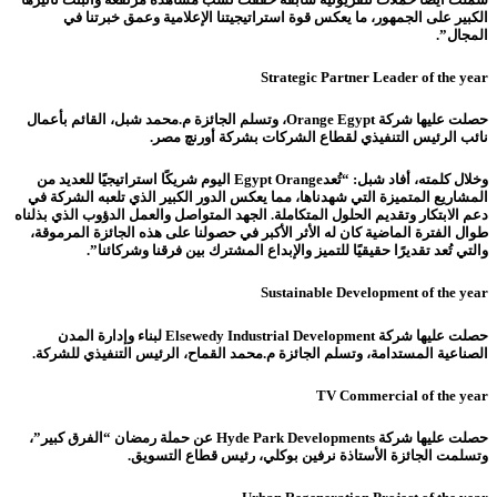
الكبير على الجمهور، ما يعكس قوة استراتيجيتنا الإعلامية وعمق خبرتنا في
المجال”.
Strategic Partner Leader of the year
حصلت عليها شركة Orange Egypt، وتسلم الجائزة م.محمد شبل، القائم بأعمال
نائب الرئيس التنفيذي لقطاع الشركات بشركة أورنچ مصر.
وخلال كلمته، أفاد شبل: “تُعدEgypt Orange اليوم شريكًا استراتيجيًا للعديد من
المشاريع المتميزة التي شهدناها، مما يعكس الدور الكبير الذي تلعبه الشركة في
دعم الابتكار وتقديم الحلول المتكاملة. الجهد المتواصل والعمل الدؤوب الذي بذلناه
طوال الفترة الماضية كان له الأثر الأكبر في حصولنا على هذه الجائزة المرموقة،
والتي تُعد تقديرًا حقيقيًا للتميز والإبداع المشترك بين فرقنا وشركائنا”.
Sustainable Development of the year
حصلت عليها شركة Elsewedy Industrial Development
لبناء وإدارة المدن
الصناعية المستدامة، وتسلم الجائزة م.محمد القماح، الرئيس التنفيذي للشركة.
TV Commercial of the year
حصلت عليها شركة Hyde Park Developments عن حملة رمضان “الفرق كبير”،
وتسلمت الجائزة الأستاذة نرفين بوكلي، رئيس قطاع التسويق.