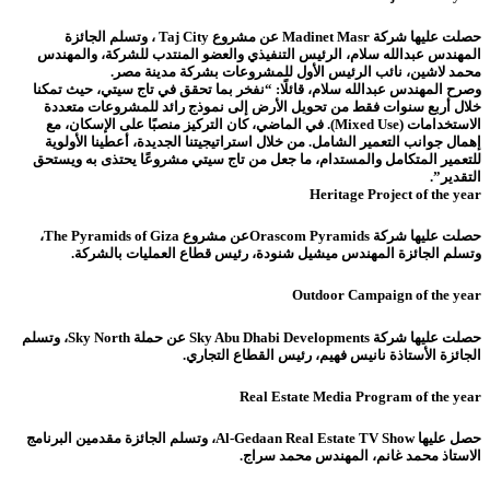
حصلت عليها شركة Madinet Masr عن مشروع Taj City ، وتسلم الجائزة
المهندس عبدالله سلام، الرئيس التنفيذي والعضو المنتدب للشركة، والمهندس
محمد لاشين، نائب الرئيس الأول للمشروعات بشركة مدينة مصر.
وصرح المهندس عبدالله سلام، قائلًا: “نفخر بما تحقق في تاج سيتي، حيث تمكنا
خلال أربع سنوات فقط من تحويل الأرض إلى نموذج رائد للمشروعات متعددة
الاستخدامات (Mixed Use). في الماضي، كان التركيز منصبًا على الإسكان، مع
إهمال جوانب التعمير الشامل. من خلال استراتيجيتنا الجديدة، أعطينا الأولوية
للتعمير المتكامل والمستدام، ما جعل من تاج سيتي مشروعًا يحتذى به ويستحق
التقدير”.
Heritage Project of the year
حصلت عليها شركة Orascom Pyramidsعن مشروع The Pyramids of Giza،
وتسلم الجائزة المهندس ميشيل شنودة، رئيس قطاع العمليات بالشركة.
Outdoor Campaign of the year
حصلت عليها شركة Sky Abu Dhabi Developments عن حملة Sky North، وتسلم
الجائزة الأستاذة نانيس فهيم، رئيس القطاع التجاري.
Real Estate Media Program of the year
حصل عليها Al-Gedaan Real Estate TV Show، وتسلم الجائزة مقدمين البرنامج
الاستاذ محمد غانم، المهندس محمد سراج.