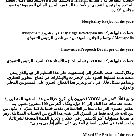
حصلت عليها شركة Prime Hospitality، وتسلما الجائزة الأستاذ معتز أمين، العضو
المنتدب والرئيس التنفيذي، والأستاذ خالد عمر، المدير المالي للمجموعة وعضو
مجلس الإدارة.
Hospitality Project of the year
حصلت عليها شركة City Edge Developments عن مشروع ” Maspero
Metropolis”، وتسلم الجائزة المهندس تامر ناصر، الرئيس التنفيذي.
Innovative Proptech Developer of the year
حصلت عليها شركة VOOM، وتسلم الجائزة الأستاذ علاء السيد، الرئيس التنفيذي.
وخلال كلمته، تقدم بالشكر إلى إنفستجيت على هذا التنظيم الرائع، والذي يمثل
منصة هامة لتسليط الضوء على الإنجازات والابتكارات في قطاع التطوير العقاري،
ويساهم بشكل فعّال في دعم وتعزيز هذا القطاع الحيوي على المستويين المحلي
والدولي.
وتابع قائلًا :”نحن في VOOM فخورون بأن نكون جزءًا من هذا المشهد المتطور، إذ
امتدت نشاطاتنا هذا العام إلى 10 دول، ونفّذنا أكثر من 100 مشروع متميز، بما
يعكس مستوى التزامنا بالمعايير العالمية في تقديم خدماتنا. كما يسرّنا أن نكون من
بين ثلاث شركات فقط في السوق التي تقدم هذا النوع من الخدمات المتكاملة، وهو
ما يمنحنا مسؤولية أكبر للاستمرار في الابتكار، وتعزيز القيمة المضافة لشركائنا،
والمساهمة في تطوير القطاع العقاري على نطاق إقليمي ودولي”.
Mixed-Use Project of the year