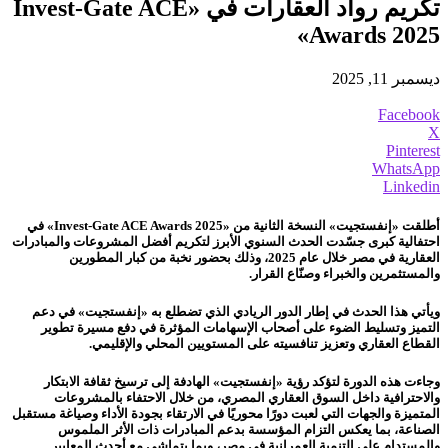
تكريم رواد العقارات في «Invest-Gate ACE
Awards 2025»
ديسمبر 11, 2025
Facebook
X
Pinterest
WhatsApp
Linkedin
أطلقت «إنفستجيت» النسخة الثانية من «Invest-Gate ACE Awards 2025» في
احتفالية كبرى جسّدت الحدث السنوي الأبرز لتكريم أفضل المشروعات والمبادرات
العقارية في مصر خلال عام 2025، وذلك بحضور نخبة من كبار المطورين
والمستثمرين والخبراء وصنّاع القرار.
ويأتي هذا الحدث في إطار الدور الريادي الذي تضطلع به «إنفستجيت» في دعم
التميز وتسليط الضوء على أصحاب الإسهامات المؤثرة في دفع مسيرة تطوير
القطاع العقاري وتعزيز تنافسيته على المستويين المحلي والإقليمي.
وجاءت هذه الدورة لتؤكد رؤية «إنفستجيت» الهادفة إلى ترسيخ ثقافة الابتكار
والاحترافية داخل السوق العقاري المصري، من خلال الاحتفاء بالمشروعات
المتميزة والجهات التي لعبت دورًا محوريًا في الارتقاء بجودة الأداء وصياغة مستقبل
الصناعة، بما يعكس التزام المؤسسة بدعم المبادرات ذات الأثر الملموس
والمستدام على التنمية العمرانية في مصر، وبما يتماشى مع أحدث المعايير