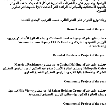
الرقمية. وقد جرى تكريم الشركات المتميزة في كل فئة، حيث احتفت الجوائز
بالجهود الاستثنائية والمبادرات الرائدة التي أحدثت تأثيرًا ملموسًا في تطوير
السوق.
وجاء توزيع الجوائز على النحو التالي، حسب الترتيب الأبجدي للفئات:
Brand Consultant of the year
حصلت عليها شركة Coldwell Banker Egypt، وتسلم الجائزة الأستاذ كريم زين،
الرئيس التنفيذي للشركة، وWeaam Katton، Deputy CEO& Head of
Franchising.
Branded Residences Project of the year
حصلت عليها شركة A Capital Holding عن مشروع Marriott Residence
Heliopolis Cairo، وتسلم الجائزة الأستاذ صلاح عبد الحكيم عامر، الرئيس التنفيذي
للشركة، والأستاذة داليا الكردي، الرئيس التنفيذي للقطاع التجاري.
Community Project of the year
حصلت عليها شركة Al Salem Holding Group عن مشروع Nile View في بنها،
وتسلم الجائزة الدكتور بهاء سالم، الرئيس التنفيذي للمجموعة.
Commercial Project of the year