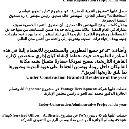
Urban Regeneration Project of the year
حصل عليها “صندوق التنمية الحضرية” عن مشروع “داره تطوير عواصم
المحافظات” وتسلم الجائزة المهندس خالد صديق، رئيس مجلس إدارة صندوق
التنمية الحضرية.
وخلال كلمته، أوضح المهندس خالد صديق، أن صندوق التنمية الحضرية سوف
يشارك في العام المقبل بثلاثة مشروعات جديدة ضمن المسابقة، من بينها حدائق
الفسطاط، ومشروع القاهرة التاريخية الذي تبلغ استثماراته ما بين 4.5 و5 مليارات
جنيه، بهدف إحياء تراث المدينة وتحويلها إلى واحدة من أجمل مدن العالم.
وأضاف: “ندعو جميع المطورين والمستثمرين للانضمام إلينا في هذه
المبادرة الطموحة، حيث نخطط لإنشاء كيان إداري متخصص لإدارة
القاهرة التاريخية، ليصبح نموذجًا حضاريًا متميزًا يشبه مكانة
الفاتيكان داخل روما، ويضمن الحفاظ على هوية المدينة وتطويرها
بما يليق بتاريخها العريق”.
Under Construction Branded Residence of the year
حصلت عليها شركة Vantage Developments عن مشروع M Signature، وتسلم
الجائزة الدكتور محمد عبد الجواد، رئيس مجلس الإدارة.
Under-Construction Administrative Project of the year
حصلت عليها شركة دبليوز (W’s) عن مشروع PlugN Serviced Offices – At District
People، وتسلم الجائزة المهندس معاذ وسام، الرئيس التنفيذي للشركة.