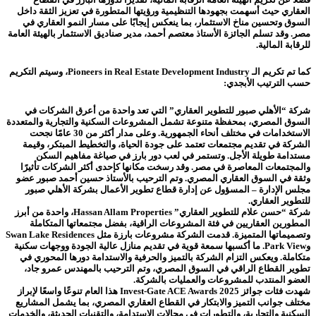
العقاري حيث أسهمت بجهودها التنظيمية ورؤيتها المتطورة في تعزيز الثقة داخل
السوق وتحسين مناخ الاستثمار، بما ينعكس إيجابًا على مسار النمو العقاري في
مصر. وقد تسلم الجائزة الأستاذ معتصم أحمد، مدير صناديق الاستثمار بالهيئة العامة
للرقابة المالية.
كما تم تكريم الـ Pioneers in Real Estate Development Industry، وسيتم التكريم
حسب الترتيب الأبجدي:
شركة “الأهلي صبور للتطوير العقاري” التي تعد واحدة من أعرق الشركات في
السوق المصري، بمحفظة متنوعة تشمل المشروعات السكنية والتجارية والمتعددة
الاستخدامات في مختلف أنحاء الجمهورية. وعلى مدار أكثر من 30 عامًا نجحت
الشركة في تقديم مجتمعات تعتمد على جودة الحياة، والتخطيط المبتكر، وقيمة
مستدامة طويلة الأجل. وتستمر في لعب دور بارز في صياغة مفاهيم السكن
والمجتمعات المعاصرة في مصر. وقد رسخت مكانها كإحدى أكثر الشركات تأثيرًا
وثقة في السوق العقاري المصري. وتم الترحيب بالأستاذ حسين أحمد صبور عضو
مجلس الإدارة – المسؤول عن إدارة قطاع تطوير الأعمال بشركة الأهلي صبور
للتطوير العقاري.
شركة “حسن علام للتطوير العقاري” Hassan Allam Properties، واحدة من أبرز
المطورين العقاريين في فئة المشروعات الراقية، بفضل مجتمعاتها المتكاملة
وتصميماتها المتميزة. قدمت الشركة مشروعات بارزة مثل Swan Lake Residences
وPark View. ما أكسبها سمعة قوية في تقديم منازل عالية الجودة ووجهات سكنية
متكاملة. ويعكس التزام الشركة بالتميز والحرفية والاستدامة دورها المحوري في
تطوير القطاع الراقي في السوق المصري، وتم الترحيب بالمهندس عمرو جاد،
العضو المنتدب للمشروعات والعمليات بالشركة.
شهدت فئات جوائز Invest-Gate ACE Awards 2025 هذا العام تنوعًا واسعًا لإبراز
مختلف جوانب التميز والابتكار في القطاع العقاري المصري، بما يشمل المشاريع
السكنية والتجارية، والتطورات في مجالات الاستدامة، والتقنيات الحديثة، والخدمات