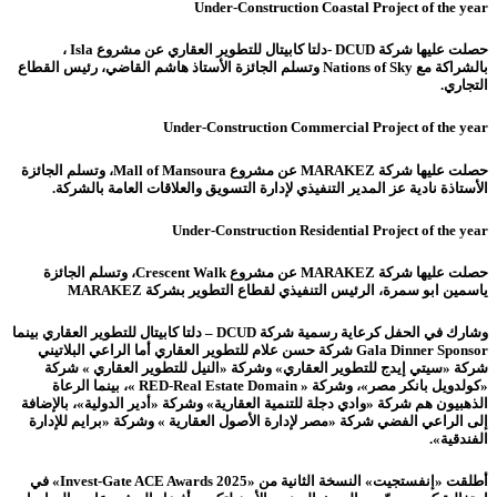
Under-Construction Coastal Project of the year
حصلت عليها شركة DCUD -دلتا كابيتال للتطوير العقاري عن مشروع Isla ،
بالشراكة مع Nations of Sky وتسلم الجائزة الأستاذ هاشم القاضي، رئيس القطاع
التجاري.
Under-Construction Commercial Project of the year
حصلت عليها شركة MARAKEZ عن مشروع Mall of Mansoura، وتسلم الجائزة
الأستاذة نادية عز المدير التنفيذي لإدارة التسويق والعلاقات العامة بالشركة.
Under-Construction Residential Project of the year
حصلت عليها شركة MARAKEZ عن مشروع Crescent Walk، وتسلم الجائزة
ياسمين ابو سمرة، الرئيس التنفيذي لقطاع التطوير بشركة MARAKEZ
وشارك في الحفل كرعاية رسمية شركة DCUD – دلتا كابيتال للتطوير العقاري بينما
Gala Dinner Sponsor شركة حسن علام للتطوير العقاري أما الراعي البلاتيني
شركة «سيتي إيدج للتطوير العقاري» وشركة «النيل للتطوير العقاري » شركة
«كولدويل بانكر مصر»، وشركة « RED-Real Estate Domain »، بينما الرعاة
الذهبيون هم شركة «وادي دجلة للتنمية العقارية» وشركة «أدير الدولية»، بالإضافة
إلى الراعي الفضي شركة «مصر لإدارة الأصول العقارية » وشركة «برايم للإدارة
الفندقية».
أطلقت «إنفستجيت» النسخة الثانية من «Invest-Gate ACE Awards 2025» في