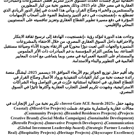
احتفالية كبرى جسّدت الحدث السنوي الأبرز لتكريم أفضل المشروعات والمبادرات
العقارية في مصر خلال عام 2025، وذلك بحضور نخبة من كبار المطورين
والمستثمرين والخبراء وصنّاع القرار، ويأتي هذا الحدث في إطار الدور الريادي الذي
تضطلع به «إنفستجيت» في دعم التميز وتسليط الضوء على أصحاب الإسهامات
المؤثرة في دفع مسيرة تطوير القطاع العقاري وتعزيز تنافسيته على المستويين
المحلي والإقليمي.
وجاءت هذه الدورة لتؤكد رؤية «إنفستجيت» الهادفة إلى ترسيخ ثقافة الابتكار
والاحترافية داخل السوق العقاري المصري، من خلال الاحتفاء بالمشروعات
المتميزة والجهات التي لعبت دورًا محوريًا في الارتقاء بجودة الأداء وصياغة مستقبل
الصناعة، بما يعكس التزام المؤسسة بدعم المبادرات ذات الأثر الملموس
والمستدام على التنمية العمرانية في مصر، وبما يتماشى مع أحدث المعايير
العالمية في التطوير والبناء والاستدامة.
وقد أُقيم حفل توزيع الجوائز يوم الأربعاء الموافق 10 ديسمبر 2025، ليشكّل منصة
رائدة جمعت نخبة من كبار القيادات التنفيذية ورواد الأعمال وصنّاع القرار في
القطاع العقاري، في احتفالية استثنائية عزّزت فرص التواصل وبناء الشراكات
الاستراتيجية، وشهدت تكريم أفضل التجارب العقارية وأكثرها تأثيرًا في السوق
المصري.
وشهد حفل «Invest-Gate ACE Awards 2025» تكريم نخبة من أبرز الإنجازات في
مجالات عقارية واستثمارية متنوعة، شملت (Mixed-Use Projects)، (Coastal
Projects)، (Branded Residences Projects)، (Community Projects)،
(Sustainable Development)، (Social Media Campaigns)، (Creative Brand
Communication)، (Innovative Proptech Developers)، (Retrofit Projects)،
(Strategic Partner Leaders)، (Global Investment Leadership Award)،
(Skyscraper Excellence)، (Heritage Projects)، (Hospitality Projects)، (Real