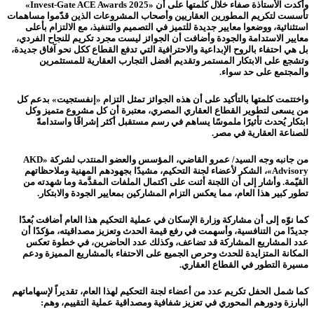
وأكدت الأستاذة صفاء خلال كلمتها على أن «Invest-Gate ACE Awards 2025»
تأسست لتكريم المطورين العقاريين وأصحاب المشروعات الذين قدّموا مساهمات
استثنائية، ووضعوا معايير جديدة للتميز في التصميم والتنفيذ، مع الالتزام بأعلى
معايير الاستدامة والجودة وأضافت أن الجوائز ليست مجرد تكريم للنجاح الفردي،
بل هي احتفاء بالروح الإبداعية والاحترافية التي تدفع القطاع ككل نحو آفاق جديدة،
وتشجع على الابتكار المستمر وتقديم أفضل التجارب العقارية للمستثمرين
والمجتمع على حد سواء.
واختتمت كلمتها بالتأكيد على أن هذه الجوائز تمثل التزام «إنفستجيت» بدعم كل
من يسعى لتطوير القطاع العقاري المصري، معتبرة أن كل مشروع متميز وكل
ابتكار يُحدث تأثيرًا ملموسًا يساهم في رسم مستقبل أكثر إشراقًا واستدامةً
للصناعة العقارية في مصر.
من جانبه وجه السيد/ عمرو القاضي، المؤسس والعضو المنتدب لشركة «AKD
Advisory»، الشكر لأعضاء لجنة التحكيم، مشيدًا بجهودهم المهنية وملاحظاتهم
القيّمة. وأشار إلى أن اللجنة أثنت على اكتمال الملفات المقدَّمة وما شهدته من
تطور كبير هذا العام، مما يعكس التزام المشاركين بمعايير الجودة والابتكار.
كما نوّه إلى أن مشاركة وزارة الإسكان في عملية التحكيم هذا العام أضافت بُعدًا
جديدًا من التنافسية، وأسهمت في رفع قيمة الحدث وتعزيز مصداقيته، مؤكدًا أن
عدد المشاريع المشاركة قد تضاعف، وكذلك عدد الحاضرين، في خطوة تعكس
المكانة المتزايدة للحدث وحرص الجميع على الاحتفاء بالمشاريع المميزة ودعم
مسيرة التطور في القطاع العقاري.
كما شمل الحفل تكريم عدد من أعضاء لجنة التحكيم لهذا العام، تقديراً لإسهاماتهم
البارزة ودورهم المحوري في تعزيز شفافية ومصداقية عملية التقييم، وهم: