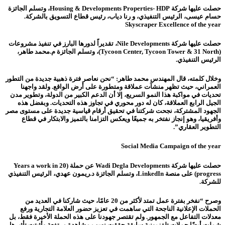
حصلت عليها شركة Housing & Developments Properties- HDP، وتسلم الجائزة
حسام عيسى، الرئيس التنفيذي، و رنا دياب، رئيس قطاع التسويق بالشركة.
Skyscraper Excellence of the year
حصلت عليها شركة Nile Developments، تقديراً لدورها البارز في تنفيذ مشروعات
(Tycoon Center, Tycoon Tower & 31 North)، وتسلم الجائزة م.محمد طاهر،
الرئيس التنفيذي.
وخلال كلمته، قال المهندس محمد طاهر: “نحن نعاصر فترة ذهبية جديدة من التطور
العمراني، حيث تظهر منشآت عملاقة ومتطورة على أرض الواقع. ولقد واجهنا
تحديات في مواكبة هذا النمو السريع، إلا أن الدعم الكبير من الدولة، وتطوير مدن
الجيل الرابع العملاقة، كان له دور محوري في تجاوز هذه التحديات. وبفضل هذه
الجهود المشتركة، نجحت شركتنا في تحقيق أرقام قياسية جديدة على مستوى مصر
وأفريقيا، وهو إنجاز نفتخر به جميعًا ويعكس التزامنا بالتميز والابتكار في قطاع
التطوير العقاري”.
Social Media Campaign of the year
حصلت عليها شركة
Wadi Degla Developments
عن حملة
(20 Years a work in
progress)
على منصة LinkedIn، وتسلم الجائزة د.ريمون عهدي، الرئيس التنفيذي
للشركة.
وصرح “نفخر بفترة عمل تمتد لأكثر من 20 عامًا، حيث شاركنا في العديد من
الحملات الإعلانية الناجحة التي ساهمت في تعزيز حضور العلامة التجارية ورفع
معدلات التفاعل مع الجمهور. ولم تقتصر جهودنا على هذه الحملة الأخيرة فقط، بل
شملت أيضًا حملات تلفزيونية سابقة حققت نسب مشاهدة مرتفعة وأثبتت تأثيرها