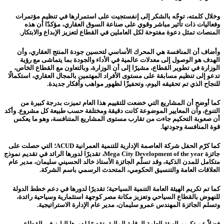
وخلال كلمته، توجّه بالشكر إلى إنفستجيت على استمرارها في تنظيم مؤتمرات
وفعاليات ذات تأثير مباشر وقوي على صناعة السوق العقاري، مؤكدًا أن هذه
المنصات تمثل دعوة مفتوحة لكل العاملين في القطاع لتعزيز الإبداع والابتكار.
وأضاف أن المنافسة هي المحرك الأساسي لتحسين جودة المنتج العقاري، وأن
الهدف هو الوصول إلى معدلات عالمية في الأداء والجودة بما يتماشى مع رؤية
الوزارة في تطوير القطاع، مشيرًا إلى أن الوزارة، وبالتعاون مع القطاع الخاص،
تدعو إلى تنظيم مسابقة على مستوى الأفراد المهتمين بالمجال العقاري، استكمالًا
للنجاح الذي تم تحقيقه اليوم، وتحفيزًا لظهور مواهب وأفكار جديدة.
كما أوضح أن المشاريع التي خضعت للتقييم هذا العام تميزت بدرجة كبيرة من
التنوع، وأن المعايير الموضوعة كانت دقيقة ومختلفة حسب طبيعة كل مشروع. وأكد
أن صعوبة التحكيم جاءت من تقارب مستوى المشاريع المتنافسة، وهو ما يعكس
قوة المنافسة وجودتها.
كما كرّم الحفل شركة العاصمة الإدارية للتنمية العمرانية ACUD؛ التي حصلت على
جائزة Mega City Development of the year، تقديرًا لدورها الرائد في تقديم نموذج
متكامل للمدن الذكية، وقد تسلّم الجائزة الأستاذ خالد الحسيني سليمان، مدير عام
العلاقات العامة والتنسيق الحكومي، المتحدث الرسمي باسم الشركة.
كما تم تكريم الهيئة العامة التنمية السياحية؛ تقديرًا لدورها في دعم خطط الدولة
للنهوض بالقطاع السياحي وتعزيز مكانة مصر كوجهة استثمارية وسياحية رائدة،
وتسلم الجائزة المهندس عمرو سليمان، مدير عام الإدارة الاستراتيجية.
فضلاً عن تكريم الهيئة العامة الرقابة المالية، تقديرًا لدورها البارز في القطاع