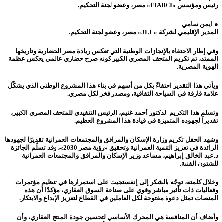
رئيس ومؤسس «FIABCI» مصر، وعضو لجنة التحكيم.
● ايمن سامي
المدير الإقليمي لشركة «JLL» مصر، وعضو لجنة التحكيم.
وفي إطار الاحتفاء بالإنجازات الوطنية التي تعكس ريادة مصر الحضارية وتاريخها
الممتد، تم تكريم المتحف المصري الكبير كونه صرح حضاري عالمي يعكس عظمة
الهوية المصرية.
ويأتي هذا التقدير احتفاءً بكل من أسهم في بناء هذا المشروع الوطني الذي يشكّل
علامة فارقة في السياحة الثقافية، ومصدر فخر لكل مصري.
وتسلم هذا التكريم الدكتور أحمد غنيم، الرئيس التنفيذي للمتحف المصري الكبير،
تقديراً لجهوده المتميزة في قيادة هذا المشروع العظيم.
وشهد الحفل تكريم وزارة الإسكان والمرافق والمجتمعات العمرانية تقديرًا لجهودها
الرائدة في تعزيز التنمية العمرانية وتحقيق «رؤية مصر 2030»، وقد تسلّم الجائزة
د.عبد الخالق إبراهيم، مساعد وزير الإسكان والمرافق والمجتمعات العمرانية
للشئون الفنية.
وخلال كلمته، توجّه بالشكر إلى إنفستجيت على استمرارها في تنظيم مؤتمرات
وفعاليات ذات تأثير مباشر وقوي على صناعة السوق العقاري، مؤكدًا أن هذه
المنصات تمثل دعوة مفتوحة لكل العاملين في القطاع لتعزيز الإبداع والابتكار.
وأضاف أن المنافسة هي المحرك الأساسي لتحسين جودة المنتج العقاري، وأن