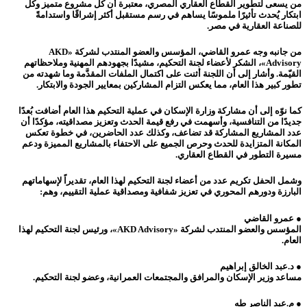
من يسعى لتطوير القطاع العقاري المصري، معتبرة أن كل مشروع متميز وكل
ابتكار يُحدث تأثيرًا ملموسًا يساهم في رسم مستقبل أكثر إشراقًا واستدامةً
للصناعة العقارية في مصر.
من جانبه وجه عمرو القاضي، المؤسس والعضو المنتدب لشركة «AKD
Advisory»، الشكر لأعضاء لجنة التحكيم، مشيدًا بجهودهم المهنية وملاحظاتهم
القيّمة. وأشار إلى أن اللجنة أثنت على اكتمال الملفات المقدَّمة وما شهدته من
تطور كبير هذا العام، مما يعكس التزام المشاركين بمعايير الجودة والابتكار.
كما نوّه إلى أن مشاركة وزارة الإسكان في عملية التحكيم هذا العام أضافت بُعدًا
جديدًا من التنافسية، وأسهمت في رفع قيمة الحدث وتعزيز مصداقيته، مؤكدًا أن
عدد المشاريع المشاركة قد تضاعف، وكذلك عدد الحاضرين، في خطوة تعكس
المكانة المتزايدة للحدث وحرص الجميع على الاحتفاء بالمشاريع المميزة ودعم
مسيرة التطور في القطاع العقاري.
وشمل الحفل تكريم عدد من أعضاء لجنة التحكيم لهذا العام، تقديراً لإسهاماتهم
البارزة ودورهم المحوري في تعزيز شفافية ومصداقية عملية التقييم، وهم:
● عمرو القاضي
المؤسس والعضو المنتدب لشركة «AKD Advisory»، ورئيس لجنة التحكيم لهذا
العام.
● د.عبد الخالق إبراهيم
مساعد وزير الإسكان والمرافق والمجتمعات العمرانية، وعضو لجنة التحكيم.
● م.عبد الناصر طه