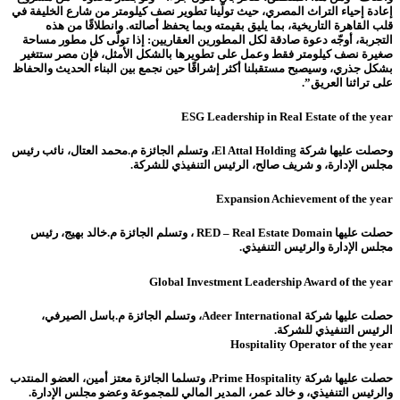
إعادة إحياء التراث المصري، حيث تولّينا تطوير نصف كيلومتر من شارع الخليفة في
قلب القاهرة التاريخية، بما يليق بقيمته وبما يحفظ أصالته. وانطلاقًا من هذه
التجربة، أوجّه دعوة صادقة لكل المطورين العقاريين: إذا تولّى كل مطور مساحة
صغيرة نصف كيلومتر فقط وعمل على تطويرها بالشكل الأمثل، فإن مصر ستتغير
بشكل جذري، وسيصبح مستقبلنا أكثر إشراقًا حين نجمع بين البناء الحديث والحفاظ
على تراثنا العريق”.
ESG Leadership in Real Estate of the year
وحصلت عليها شركة El Attal Holding، وتسلم الجائزة م.محمد العتال، نائب رئيس
مجلس الإدارة، و شريف صالح، الرئيس التنفيذي للشركة.
Expansion Achievement of the year
حصلت عليها RED – Real Estate Domain ، وتسلم الجائزة م.خالد بهيج، رئيس
مجلس الإدارة والرئيس التنفيذي.
Global Investment Leadership Award of the year
حصلت عليها شركة Adeer International، وتسلم الجائزة م.باسل الصيرفي،
الرئيس التنفيذي للشركة.
Hospitality Operator of the year
حصلت عليها شركة Prime Hospitality، وتسلما الجائزة معتز أمين، العضو المنتدب
والرئيس التنفيذي، و خالد عمر، المدير المالي للمجموعة وعضو مجلس الإدارة.