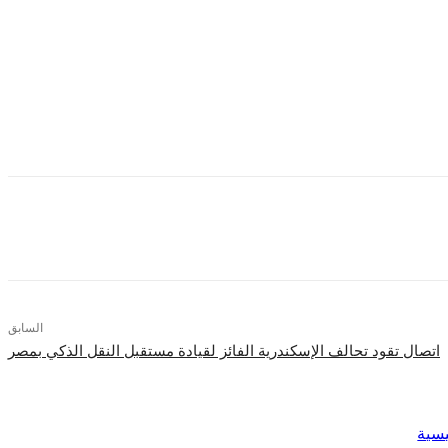
ا في جودة الاتصالات والمؤتمرات المرئية، إلى جانب كفاءة متقدمة تعزز أداء
السابق
اتصال تقود تحالف الإسكندرية الفائز لقيادة مستقبل النقل الذكي بمصر
يسية