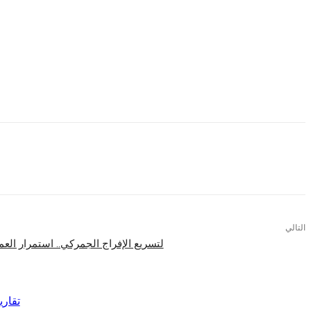
وتمثل هذه التكنولوجيا نقلة نوعية في مستقبل الاتصالات، حيث توفر اتصالًا أكثر استق
الشبكات وترفع قدرتها الاستيعابية، وتدعم تطبيقات إنترنت الأشياء (IoT) في قطاعات حيوية مثل الصحة والصناعة والتعليم والنقل.
هذا فضلًا عن دورها في تطوير حلول المدن الذكية، وتعزيز الابتكار، وتقديم تجارب واقع معزز وافتراضي (AR/VR) أكثر تطورًا، بما يرسخ أسس مست
التالي
لتسريع الإفراج الجمركي.. استمرار الع
اقرأ المزيد
تقاري