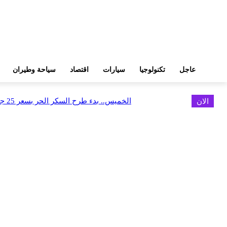
عاجل
تكنولوجيا
سيارات
اقتصاد
سياحة وطيران
الان
الخميس.. بدء طرح السكر الحر بسعر 25 جنيهًا للكيلو
اخر الاخبار
كاسبرسكي تقدم دليلاً لمساعدة السياح على السفر بذكاء وأمان أكبر
أغسطس 9, 2026
البورصة وجهاز التمثيل التجاري يروجان لسوق المال وجذب الاستثمارات الأجن
أغسطس 6, 2026