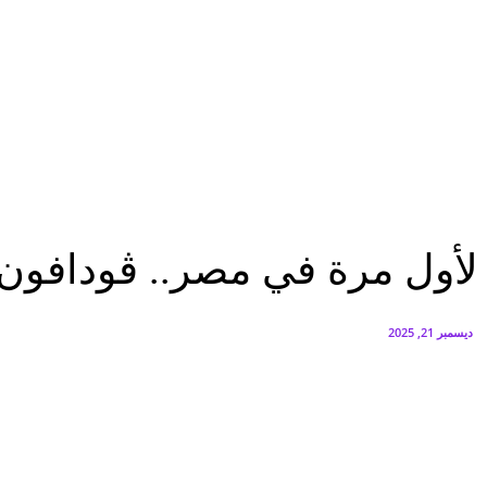
البنك العربي يطلق حملة الاسترداد النقدي الصيفية
أغسطس 6, 2026
سيتي إيدج توقع شراكة مع ڤودافون مصر لتوفير خدمات Triple Play الذكية بمشروع داون تاون بالعلمين الجديدة
أغسطس 6, 2026
الرئيسية
لأول مرة في مصر.. ڤودافون كاش توفر خدمة الشحن الفوري لجميع كروت...
الرئيسية
تقارير
عاجل
لأول مرة في مصر.. ڤودافون
ديسمبر 21, 2025