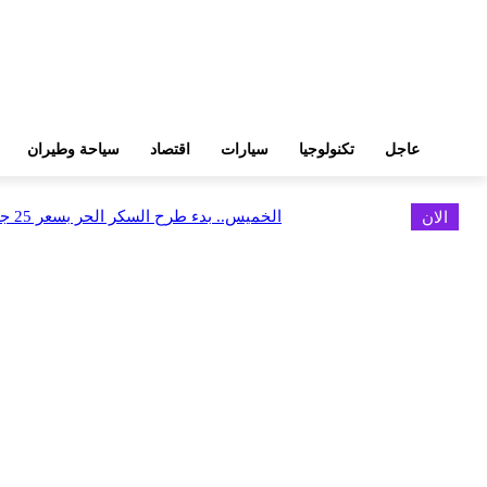
عاجل
تكنولوجيا
سيارات
اقتصاد
سياحة وطيران
الان
الخميس.. بدء طرح السكر الحر بسعر 25 جنيهًا للكيلو
اخر الاخبار
البورصة وجهاز التمثيل التجاري يروجان لسوق المال وجذب الاستثمارات الأجن
أغسطس 6, 2026
FEDIS وحلول تتشاركان في تطوير أول منصة للسياحة الصحية بالمنطقة
أغسطس 6, 2026