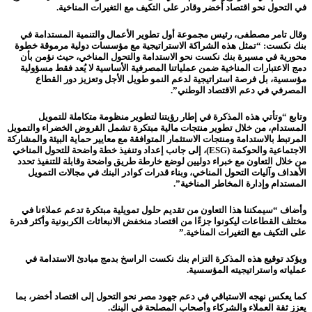
في التحول نحو اقتصاد أخضر وقادر على التكيف مع التغيرات المناخية.
وقال تامر مصطفى، رئيس مجموعة أول تطوير الأعمال والتنمية المستدامة في
بنك نكست: “تمثل هذه الشراكة الاستراتيجية مع مؤسسات دولية مرموقة خطوة
محورية في مسيرة بنك نكست نحو الاستدامة والتحول المناخي، حيث نؤمن بأن
دمج الاعتبارات المناخية ضمن عملياتنا المصرفية الأساسية لا يُعد فقط مسؤولية
مؤسسية، بل فرصة استراتيجية لدعم النمو طويل الأجل وتعزيز دور القطاع
المصرفي في دعم الاقتصاد الوطني”.
وتابع “وتأتي هذه المذكرة في إطار رؤيتنا لتطوير منظومة متكاملة للتمويل
المستدام، من خلال تطوير منتجات مالية مبتكرة تشمل القروض الخضراء والتمويل
المرتبط بالاستدامة ومنتجات الاستثمار المتوافقة مع معايير حماية البيئة والمشاركة
الاجتماعية والحوكمة (ESG)، إلى جانب إعداد وتنفيذ خطة واضحة للتحول المناخي
من خلال التعاون مع خبراء دوليين لوضع خارطة طريق واضحة وقابلة للتنفيذ تحدد
الأهداف وآليات التحول المناخي، وبناء قدرات كوادر البنك في مجالات التمويل
المستدام وإدارة المخاطر المناخية”.
وأضاف “سيمكننا هذا التعاون من تقديم حلول تمويلية مبتكرة تدعم عملاءنا في
مختلف القطاعات ليكونوا جزءًا من اقتصاد منخفض الانبعاثات الكربونية وأكثر قدرة
على التكيف مع التغيرات المناخية.”
ويؤكد توقيع هذه المذكرة التزام بنك نكست الراسخ بدمج مبادئ الاستدامة في
عملياته واستراتيجيته المؤسسية.
كما يعكس نهجه الاستباقي في دعم جهود مصر نحو التحول إلى اقتصاد أخضر، بما
يعزز ثقة العملاء والشركاء وأصحاب المصلحة في البنك.