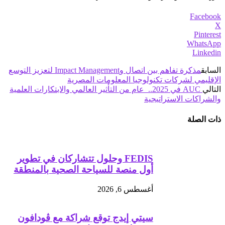
Facebook
X
Pinterest
WhatsApp
Linkedin
السابق
مذكرة تفاهم بين اتصال وImpact Management لتعزيز التوسع
الإقليمي لشركات تكنولوجيا المعلومات المصرية
التالي
AUC في 2025.. عام من التأثير العالمي والابتكارات العلمية
والشراكات الاستراتيجية
ذات الصلة
FEDIS وحلول تتشاركان في تطوير
أول منصة للسياحة الصحية بالمنطقة
أغسطس 6, 2026
سيتي إيدج توقع شراكة مع ڤودافون