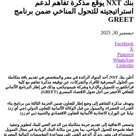
بنك NXT يوقّع مذكرة تفاهم لدعم
استراتيجيته للتحول المناخي ضمن برنامج
GREET
ديسمبر 30, 2025
Facebook
X
Pinterest
WhatsApp
Linkedin
أعلن بنك NXT، أحد البنوك الرائدة في مصر والمتخصص في تقديم باقة متكاملة
من الحلول المصرفية للأفراد والشركات، عن توقيعه مذكرة تفاهم مع كلية
فرانكفورت للتمويل والإدارة وشركة شيمونيكس، وذلك في إطار البرنامج الألماني
للتعافي الأخضر من أجل تحول الاقتصاد المصري (GREET).
وتهدف مذكرة التفاهم إلى وضع إطار للتعاون ضمن الحزمة الثالثة من برنامج بناء
القدرات الخضراء، والممول من قبل الوكالة الألمانية للتعاون الدولي (جي أي زد)
نيابةً عن الوزارة الاتحادية الألمانية للتعاون الاقتصادي والتنمية (بي ام زد).
وتسعى الاتفاقية إلى تقديم حزمة متكاملة من الدعم الفني للبنك لتطوير وتنفيذ
خطة طموحة للتحول المناخي، بما يعزز من مكانة البنك الريادية في مجال التمويل
المستدام في مصر. ويركّز الدعم الفني على مساعدة المؤسسات المالية المصرية