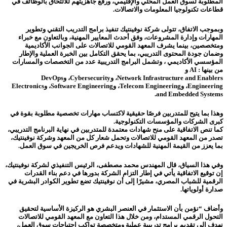
المطلوبة لسوق العمل المحلي والإقليمي، ورفع جاهزيتهم للالتحاق بالوظائف في
قطاعات تكنولوجيا المعلومات والاتصالات.
وبموجب الاتفاق، تتولى شركة نوفينتيك تنفيذ برامج التدريب التقني وتطوير
المهارات وإدارة المشروعات، وفق أحدث المعايير المهنية، وبالتعاون مع خبراء
ومتخصصين، بينما يشرف المعهد القومي للاتصالات على الجوانب الأكاديمية
وضمان جودة المحتوى التدريبي، بما يحقق التكامل بين الخبرة العملية والإطار
المؤسسي الأكاديمي ، وتشمل البرامج التدريبية عدد من التخصصات والمسارات
من بينها : AI و
Network Infrastructure and Enablers، وCybersecurity، وDevOps
Engineering، وTelecom Engineering، وSoftware Engineering، وElectronics
and Embedded Systems.
وهذا بما يتيح للمتدربين فرصًا حقيقية لاكتساب مهارات تخصصية مطلوبة بقوة في
كبرى الشركات والمؤسسات التكنولوجية.
كما تنص الاتفاقية على منح شهادات معتمدة للمتدربين في نهاية البرنامج التدريبي،
تصدر من المعهد القومي للاتصالات وتحمل شعار كل من المعهد وشركة نوفينتيك،
بما يعزز من القيمة المهنية للشهادات ويدعم فرص الخريجين في سوق العمل.
وفي هذا السياق، قال المهندس محمد مصطفى، الرئيس التنفيذي لشركة نوفينتيك،
إن توقيع الاتفاقية يأتي في إطار التزام الشركة بدورها في دعم بناء القدرات
الرقمية للشباب المصري، مشيرًا إلى أن نوفينتيك تضع تطوير الكوادر البشرية في
صدارة أولوياتها.
وأضاف “نؤمن بأن الاستثمار في العنصر البشري هو الركيزة الأساسية لتحقيق
التحول الرقمي المستدام، ومن خلال هذا التعاون مع المعهد القومي للاتصالات
نهدف إلى تقديم برامج تدريبية عملية ومتخصصة تواكب احتياجات سوق العمل،