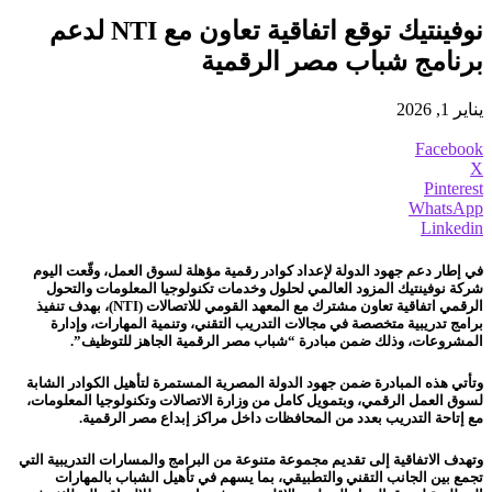
نوفينتيك توقع اتفاقية تعاون مع NTI لدعم
برنامج شباب مصر الرقمية
يناير 1, 2026
Facebook
X
Pinterest
WhatsApp
Linkedin
في إطار دعم جهود الدولة لإعداد كوادر رقمية مؤهلة لسوق العمل، وقّعت اليوم
شركة نوفينتيك المزود العالمي لحلول وخدمات تكنولوجيا المعلومات والتحول
الرقمي اتفاقية تعاون مشترك مع المعهد القومي للاتصالات (NTI)، بهدف تنفيذ
برامج تدريبية متخصصة في مجالات التدريب التقني، وتنمية المهارات، وإدارة
المشروعات، وذلك ضمن مبادرة “شباب مصر الرقمية الجاهز للتوظيف”.
وتأتي هذه المبادرة ضمن جهود الدولة المصرية المستمرة لتأهيل الكوادر الشابة
لسوق العمل الرقمي، وبتمويل كامل من وزارة الاتصالات وتكنولوجيا المعلومات،
مع إتاحة التدريب بعدد من المحافظات داخل مراكز إبداع مصر الرقمية.
وتهدف الاتفاقية إلى تقديم مجموعة متنوعة من البرامج والمسارات التدريبية التي
تجمع بين الجانب التقني والتطبيقي، بما يسهم في تأهيل الشباب بالمهارات