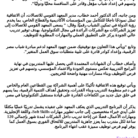
وتسهم في إعداد شباب مؤهل وقادر على المنافسة محليًا ودوليًا”.
ومن جانبه، أكد الدكتور أحمد خطاب، مدير المعهد القومي للاتصالات، أن الاتفاقية
تمثل نموذجًا ناجحًا للتكامل بين المؤسسات الأكاديمية والقطاع الخاص، بما يخدم
رؤية الدولة في تمكين الشباب رقميًا. وقال: ” يسعى المعهد القومي للاتصالات إلى
تعزيز الشراكات مع الشركات الرائدة في مجال التكنولوجيا، بهدف توفير تدريب
عالي الجودة يركز على التطبيق العملي والمهارات المطلوبة للتوظيف.
وتابع “ويأتي هذا التعاون مع نوفينتيك ضمن جهود المعهد لدعم مبادرة شباب مصر
الرقمية، وإعداد كوادر قادرة على تلبية متطلبات سوق العمل المتغير”.
وأضاف خطاب أن الشهادات المعتمدة التي يحصل عليها المتدربون في نهاية
البرامج التدريبية تعكس مستوى الجودة والاعتماد المؤسسي، وتسهم في تعزيز
فرص التوظيف وبناء مسارات مهنية واضحة للخريجين.
ويأتي توقيع هذه الاتفاقية تأكيدًا على أهمية الشراكة بين القطاعين العام والخاص
في دعم منظومة التدريب وبناء القدرات، وتحقيق أهداف التنمية الرقمية، بما يسهم
في خلق جيل جديد من الكفاءات القادرة على قيادة مستقبل التكنولوجيا في مصر.
يذكر أن البرنامج التدريبي الذي يعكف المعهد على تنفيذه يشمل تدريبًا عمليًا مكثفًا
على أيدي خبراء متخصصين. إلى جانب تطوير مهارات Soft Skills، واللغة الإنجليزية.
ومهارات الأعمال، فضلًا عن إتاحة تدريب داخل الشركات لمدة شهر بإجمالي 120
ساعة لكل متدرب بما يعزز جاهزية المتدربين للالتحاق الفوري بسوق العمل كما
يوفر لهم فرص توظيف مميزة عقب انتهاء البرنامج.