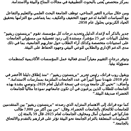
بمركز متخصص يُعنى بالبحوث التطبيقية في مجالات المناخ والبيئة والاستدامة.
ومن خلال مبادرة التغير المناخي، توظف الجامعة البحث العلمي والتعليم والتفاعل
مع السياسات العامة لدعم جهود التخفيف والتكيف، بما يتماشى مع التزامها بتحقيق
الحياد الكربوني بحلول عام 2050.
جدير بالذكر أنه لإعداد الدليل وتحديد درجات كل مؤسسة، تقوم “برينستون ريفيو”
بتحليل البيانات عبر 25 مؤشراً، مستندة إلى ردود تفصيلية من مسؤولي الجامعات
على استبيانات متخصصة وكذلك آراء الطلاب حول تجاربهم الجامعية، بما في ذلك
مدى الدعم الإداري والطلابي للوعي البيئي وجهود الحفاظ على البيئة.
وتوفر درجات التقييم معياراً لمدى فعالية عمل المؤسسات الأكاديمية كمنظمات
مسؤولة بيئياً.
ويقول روب فرانك، رئيس تحرير “برينستون ريفيو”: “منذ إطلاق دليلنا الأخضر في
عام 2010، شهدنا نمواً كبيراً في عدد الجامعات الملتزمة بممارسات الاستدامة.”
وأضاف: “نحيي كل جامعة وردت في نسخة الدليل لعام 2026، ونوصي بشدة بهذه
الجامعات للطلاب الذين يرغبون في أن تكون جامعاتهم نموذجا مثالياً للجامعات
الخضراء صديقة البيئة.”
كما نوه فرانك إلى الاهتمام المتزايد الذي رصدته “برينستون ريفيو” بين المتقدمين
للجامعات للالتحاق بالجامعات الخضراء. وقال: “من بين أكثر من 7,000 طالب
شاركوا في استبيان آمال ومخاوف الجامعات لعام 2025، قال 59 بالمئة إن
المعلومات المتعلقة بالتزام الجامعة نحو البيئة تؤثر على قرارهم بالتقدم والالتحاق
بالجامعة.”