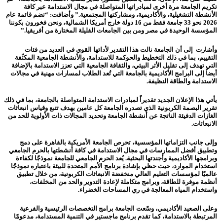
تكريم الجامعة مرة أخرى لمبادراتها المتواصلة في مجال الاستدامة عبر كافة
الأنشطة التشغيلية، والأكاديمية، ومشاركتها المجتمعية.” وأضافت: “تضم قائمة عام
2026 نحو 33 جامعة فقط من 16 دولة خارج أمريكا الشمالية، ونحن فخورون بكوننا
المؤسسة الوحيدة في مصر ومن بين الجامعات القليلة المختارة من أفريقيا.”
وأشارت إلى أن الجامعة نالت هذا التقدير لأدائها القوي في العديد من فئات
التقييم، بما في ذلك التخطيط والحوكمة للاستدامة، والأنشطة الجامعية المكثّفة
التي تهدف إلى تقليل الأثر البيئي، والثقافة الجامعية التي تعزز الاستدامة بالإضافة
أيضاً إلى البرامج الأكاديمية بالجامعة التي تُعد الطلاب لمسارات مهنية في مجالات
الاستدامة والطاقة النظيفة.
يأتي هذا الإعلان الجديد تقديراً لمبادرات الاستدامة المتواصلة بالجامعة، بما في ذلك
تقرير البصمة الكربونية الذي تصدره الجامعة كل عامين بهدف تتبع وقياس انبعاثات
الغازات الدفيئة الناتجة عن أنشطة الجامعة وتحديد المجالات ذات الأولوية للحد من
الانبعاثات.
وإلى جانب التزاماتها المؤسسية، تحرص الجامعة الأمريكية بالقاهرة على دمج
وتطبيق أفضل الممارسات في مجال الاستدامة في كافة أنشطتها بالحرم الجامعي
وبرامجها الأكاديمية وأجندتها البحثية. يُعد الحرم الجامعي للجامعة نموذجًا لكفاءة
استخدام الموارد، حيث حظي بإشادة برنامج الأمم المتحدة للبيئة باعتباره نموذجًا
عالميًا لمؤسسات التعليم العالي منخفضة الانبعاثات الكربونية، من خلال تطبيق
أنظمة موفرة للطاقة، وبرامج متكاملة لإعادة التدوير والحد من المخلفات،
واستخدام المياه المعالجة في ري المساحات الخضراء.
وعلى الصعيد الأكاديمي، وسّعت الجامعة برامج التخصصات الرئيسية والفرعية
المرتبطة بالاستدامة، كما تقدم برنامج ماجستير في التنمية المستدامة، مدعومًا