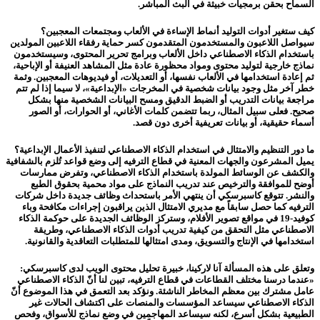
السماح بحقن برمجيات خبيثة في البث المباشر.
كيف ستغير أدوات التوليد أنماط الإساءة في الألعاب ومجتمعات المعجبين؟
سيواصل اللاعبون والمستخدمون المتقدمون كسر حماية رفقاء اللاعبين المولدين
باستخدام الذكاء الاصطناعي داخل الألعاب وبرامج تحرير المحتوى، وسيستخدمون
نماذج خارجية لتوليد محتوى ومواد محظورة عادة مثل المشاهد العنيفة أو الإباحية،
ثم إعادة استخدامها في الألعاب نفسها، أو التعديلات، أو فيديوهات المعجبين. وثمة
خطر آخر مثل وجود بيانات شخصية في المخرجات «الإبداعية»، لا سيما إذا لم تتم
مراجعة بيانات التدريب أو الضبط الدقيق ومسح البيانات الشخصية منها بشكل
صحيح. فعلى سبيل المثال، ربما تتضمن كلمات الأغاني، أو الحوارات، أو الصور
أسماء حقيقية، أو بيانات تعريفية أخرى دون قصد.
ما دور التنظيم والامتثال في استخدام الذكاء الاصطناعي لتنفيذ الأعمال الإبداعية؟
يميل المشرعون والجهات المعنية في قطاع الترفيه إلى وضع قواعد تُلزم بالشفافية
والكشف عن الوسائط المولدة باستخدام الذكاء الاصطناعي، وتفرض ممارسات
أوضح للموافقة والترخيص عند تدريب النماذج على مواد محمية بحقوق الطبع
والنشر. تتوقع كاسبرسكي أن ينتهي الأمر باستحداث وظائف جديدة داخل شركات
الترفيه كما حصل سابقاً مع مديري الامتثال الذين يراقبون إجراءات مكافحة وباء
كوفيد-19 في مواقع تصوير الأفلام، وستركز الوظائف الجديدة على حوكمة الذكاء
الاصطناعي مثل التحقق من كيفية تدريب أدوات الذكاء الاصطناعي، وطريقة
استخدامها في الإنتاج والتسويق، ومدى امتثالها للمتطلبات التعاقدية والقانونية.
وتعلق على هذه المسألة آنا لاركينا، خبيرة تحليل محتوى الويب لدى كاسبرسكي:
«عندما درسنا مختلف القطاعات في قطاع الترفيه، تبين لنا أنّ الذكاء الاصطناعي
عامل مشترك بين معظم المخاطر الناشئة. ونؤكد بعد التعمق في هذا الموضوع أنّ
الذكاء الاصطناعي سيساعد المؤسسات والمنصات على اكتشاف الحالات غير
الطبيعية بشكل أسرع، لكنه سيساعد المهاجمين في وضع نماذج للأسواق، وفحص