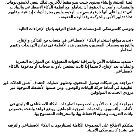
البنية التحتية، وإنشاء محتوى خبيث يبدو مقنعاً للآخرين. لذلك ينبغي للاستوديوهات،
والمنصات، وأصحاب الحقوق أن يتعاملوا مع أنظمة الذكاء الاصطناعي والبيانات
التي تغذيها على أنها جزء رئيسي من الهجوم وليس مجرد أدوات إبداعية، وعليهم
اتخاذ تدابير الأمن والحوكمة وفقاً لهذه الحقيقة»
وتوصي كاسبرسكي المؤسسات في قطاع الترفيه باتباع الإجراءات التالية:
• تحديد مواقع استخدام الذكاء الاصطناعي في منصات بيع التذاكر، والإنتاج،
والتوزيع، ومنصات المعجبين، وتضمين هذه الأنظمة في نماذج التهديدات وتقييم
المخاطر.
• تشديد متطلبات الأمن والمراقبة للجهات المسؤولة عن المؤثرات البصرية
وعمليات بعد الإنتاج، لا سيما إذا كانت تستعين بأدوات سحابية أو مدعومة بالذكاء
الاصطناعي.
• مراجعة بنى شبكات توصيل المحتوى، وتطبيق عمليات اكتشاف أعمق للحالات غير
الطبيعية في أنماط حركة البيانات والوصول، ومن ضمنها الأنشطة الموجهة عبر
مزودي الخدمات الموثوقين.
• مراجعة إجراءات الأمن والخصوصية لتطبيقات الذكاء الاصطناعي التوليدي في
الألعاب، والتسويق، والخدمات الموجهة للجماهير، ووضع قواعد واضحة بخصوص
بيانات التدريب، وعملية الاحتفاظ بها، والمخرجات المسموح بها.
يمكنكم الاطلاع على المجموعة الكاملة لسيناريوهات الذكاء الاصطناعي والترفيه
في نشرة كاسبرسكي الأمنية.