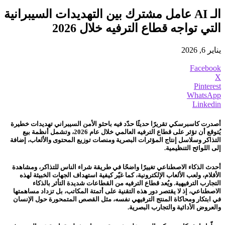
الـ AI عامل مشترك بين التهديدات السيبرانية
التي تواجه قطاع الترفيه خلال 2026
يناير 6, 2026
Facebook
X
Pinterest
WhatsApp
Linkedin
أصدرت كاسبرسكي تقريرًا حديثًا حدّد فيه باحثو الأمن السيبراني تهديدات خطيرة
يُتوقع أن تؤثر على قطاع الترفيه العالمي خلال عام 2026، وتشمل أنظمة بيع
التذاكر وسلاسل إنتاج المؤثرات البصرية ومنصات توزيع المحتوى والألعاب، إضافة
إلى اللوائح التنظيمية.
أحدث الذكاء الاصطناعي تغييرًا واضحًا في طريقة شراء الناس للتذاكر، ومشاهدة
الأفلام، ولعب الألعاب الإلكترونية، كما غيّر كيفية استهداف الجهات الخبيثة لهذه
التجارب الترفيهية. ويُعد قطاع الترفيه من القطاعات شديدة التأثر بالذكاء
الاصطناعي، إذ لا يقتصر دور هذه التقنية على أتمتة المكاتب، بل تزداد مساهمتها
في ابتكار ومحاكاة المنتج الترفيهي نفسه، مثل القصص المتمحورة حول الإنسان
والعروض الأدائية والتجارب البصرية.