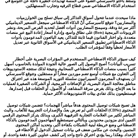
وسلّط باحثو كاسبرسكي الضوء على خمسة تهديدات خطيرة ناتجة عن التوسع في
استخدام الذكاء الاصطناعي ضمن قطاع الترفيه وتجارب المستهلكين.
ماذا سيحدث عندما تتحول أسواق التذاكر إلى سباق تسلح بين الخوارزميات
والمضاربين؟ تتوقع كاسبرسكي أنّ الذكاء الاصطناعي سيجعل التسعير الديناميكي
أكثر سرعة ودقة، وسيمنح المضاربين أدوات أفضل لتحديد الفرص المربحة، ونشر
الروبوتات البرمجية (Bots) على نطاق واسع، وإدارة أسعار إعادة البيع عبر منصات
متعددة. ولو اختار الفنانون قيما ثابتة للتذاكر، يعيد البائعون المدعومون بأدوات
الذكاء الاصطناعي تطبيق التسعير الديناميكي في الأسواق الثانوية عبر تعديل
الأسعار لحظياً وفقاً لمؤشرات الطلب.
كيف سيؤثر الذكاء الاصطناعي المستخدم في المؤثرات البصرية على أخطار
تسريب البيانات؟ أصبح الوصول إلى الصور عالية الجودة المولدة بالحاسوب أسهل
كثيراً بسبب منصات الذكاء الاصطناعي السحابية، ونتيجة لذلك ستتجه الاستوديوهات
إلى التعاون مع شبكات أوسع تضم موردين صغاراً أو مستقلين. وتتوقع كاسبرسكي
أن يستهدف المجرمون السيبرانيون سلسلة التوريد الموسعة هذه عبر اختراق
مناطق معالجة المواد البصرية، أو الإضافات البرمجية، أو الشركات الصغيرة لعمليات
ما بعد الإنتاج، وذلك بغرض سرقة المشاهد، أو الأصول، أو الحلقات قبل إصدارها،
فيستطيعون بذلك تفادي بيئات الاستوديوهات الأكثر حماية.
هل تصبح شبكات توصيل المحتوى هدفاً مباشراً للهجمات؟ تتضمن شبكات توصيل
المحتوى (CDNs) الحلقات التي لم تعرض بعدُ، والإصدارات التجريبية للألعاب، والبث
المباشر لكثير من العلامات التجارية الترفيهية الكبرى، وبذلك يتركز المحتوى الرقمي
الثمين لدى مزودين محدودين. وبالتالي سيستطيع المهاجمون المدعومون بالذكاء
الاصطناعي وضع خريطة لبنية الشبكات بكفاءة أكبر، وتحديد أماكن المحتوى
المتميز، والبحث عن مكامن ضعف في بيانات تسجيل الدخول أو الأخطاء في
الإعداد. وهكذا ربما يؤدي اختراق ناجح واحد إلى كشف عناوين كثيرة دفعة واحدة، أو