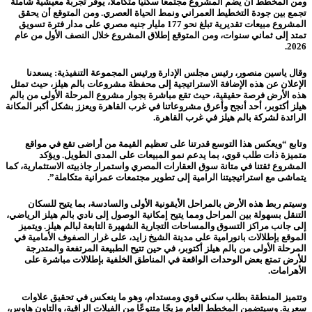
ومن المخطط أن يضم المشروع مجتمعًا سكنيًا متكاملًا، يوفر تجربة معيشية شاملة
تجمع بين جودة التخطيط العمراني ونمط الحياة العصري. ومن المتوقع أن يحقق
المشروع مبيعات تقديرية تبلغ نحو 177 مليار جنيه مصري على مدار فترة تسويق
تمتد إلى ثماني سنوات، ومن المتوقع إطلاق المشروع خلال النصف الأول من عام
2026.
وقال ياسين منصور، رئيس مجلس الإدارة ورئيس المجموعة التنفيذية: يسعدنا
الإعلان عن هذه الإضافة الاستراتيجية إلى محفظة مشروعات بالم هيلز، حيث تمثل
هذه الأرض فرصة حقيقية، حيث تقع مباشرة بجوار مشروع المرحلة الأولى من بالم
هيلز أكتوبر، أحد أنجح وأعرق مشروعاتنا في غرب القاهرة ويعزز بشكل أكبر المكانة
الرائدة لشركة بالم هيلز في غرب القاهرة.
وتابع “ويعكس هذا التوسع قدرتنا على تعظيم القيمة من أراضى تقع في مواقع
متميزة ذات طلب قوي، بما يدعم نمو المبيعات على المدى الطويل. ويؤكد
المشروع ثقتنا في متانة سوق العقارات المصري واستمرار جاذبيته الاستثمارية، كما
يتماشى مع استراتيجيتنا الرامية إلى تطوير مجتمعات عمرانية متكاملة”.
وسيتم ربط هذه الأرض بالمراحل الأيقونية الأولى والسادسة، بما يتيح للسكان
التنقل بسهولة بين المراحل ومما يتيح إمكانية الوصول إلى نادي بالم هيلز الرياضي،
إلى جانب مراكز التسوق والمساحات التجارية الشهيرة التابعة لبالم هيلز. ويتميز
الموقع بإطلالات بانورامية على مدينة الشيخ زايد، على غرار الصفوف الأمامية في
المرحلة الأولى من بالم هيلز أكتوبر، في حين تتيح الطبيعة المرتفعة والمتدرجة
للأرض تمتع بعض الوحدات الواقعة في المناطق الخلفية بإطلالات مباشرة على
الأهرامات.
وتتميز المنطقة بطلب سكني قوي ومستدام، وهو ما ينعكس في تحقيق علاوات
سعرية. وسيتضمن المخطط العام مزيجًا متنوعًا من الفيلات الراقية، والتاون هاوس،