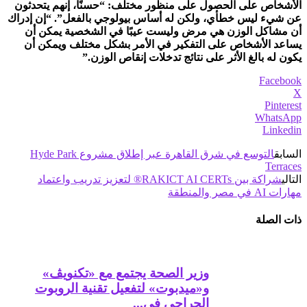
الأشخاص على الحصول على منظور مختلف: “حسنًا، إنهم يتحدثون
عن شيء ليس خطأي، ولكن له أساس بيولوجي بالفعل”. “إن إدراك
أن مشاكل الوزن هي مرض وليست عيبًا في الشخصية يمكن أن
يساعد الأشخاص على التفكير في الأمر بشكل مختلف ويمكن أن
يكون له بالغ الأثر على نتائج تدخلات إنقاص الوزن.”
Facebook
X
Pinterest
WhatsApp
Linkedin
السابق
التوسع في شرق القاهرة عبر إطلاق مشروع Hyde Park
Terraces
التالي
شراكة بين RAKICT AI CERTs®️ لتعزيز تدريب واعتماد
مهارات AI في مصر والمنطقة
ذات الصلة
وزير الصحة يجتمع مع «تكنويڤ»
و«ميدبوت» لتفعيل تقنية الروبوت
الجراحي في...