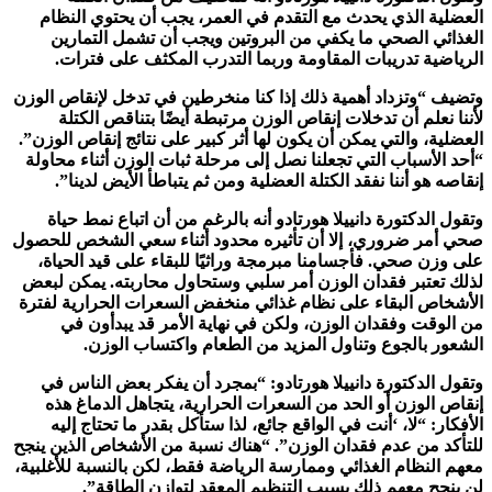
العضلية الذي يحدث مع التقدم في العمر، يجب أن يحتوي النظام
الغذائي الصحي ما يكفي من البروتين ويجب أن تشمل التمارين
الرياضية تدريبات المقاومة وربما التدرب المكثف على فترات.
وتضيف “وتزداد أهمية ذلك إذا كنا منخرطين في تدخل لإنقاص الوزن
لأننا نعلم أن تدخلات إنقاص الوزن مرتبطة أيضًا بتناقص الكتلة
العضلية، والتي يمكن أن يكون لها أثر كبير على نتائج إنقاص الوزن”.
“أحد الأسباب التي تجعلنا نصل إلى مرحلة ثبات الوزن أثناء محاولة
إنقاصه هو أننا نفقد الكتلة العضلية ومن ثم يتباطأ الأيض لدينا”.
وتقول الدكتورة دانييلا هورتادو أنه بالرغم من أن اتباع نمط حياة
صحي أمر ضروري، إلا أن تأثيره محدود أثناء سعي الشخص للحصول
على وزن صحي. فأجسامنا مبرمجة وراثيًا للبقاء على قيد الحياة،
لذلك تعتبر فقدان الوزن أمر سلبي وستحاول محاربته. يمكن لبعض
الأشخاص البقاء على نظام غذائي منخفض السعرات الحرارية لفترة
من الوقت وفقدان الوزن، ولكن في نهاية الأمر قد يبدأون في
الشعور بالجوع وتناول المزيد من الطعام واكتساب الوزن.
وتقول الدكتورة دانييلا هورتادو: “بمجرد أن يفكر بعض الناس في
إنقاص الوزن أو الحد من السعرات الحرارية، يتجاهل الدماغ هذه
الأفكار: “لا، ‘أنت في الواقع جائع، لذا ستأكل بقدر ما تحتاج إليه
للتأكد من عدم فقدان الوزن”. “هناك نسبة من الأشخاص الذين ينجح
معهم النظام الغذائي وممارسة الرياضة فقط، لكن بالنسبة للأغلبية،
لن ينجح معهم ذلك بسبب التنظيم المعقد لتوازن الطاقة”.