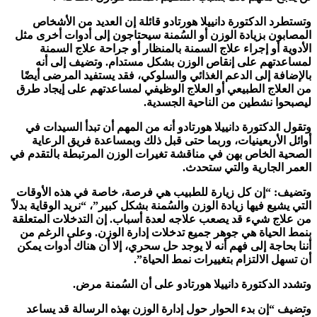
وتستطرد الدكتورة دانييلا هورتادو قائلة إن العديد من الأشخاص
المصابون بزيادة الوزن أو السُمنة سيحتاجون إلى أدوات أخرى مثل
الأدوية أو إجراء علاج السمنة بالمنظار أو جراحة علاج السمنة
لمساعدتهم على إنقاص الوزن بشكل مستدام. وتضيف إلى أنه
بالإضافة إلى الدعم الغذائي والسلوكي، فقد يستفيد المرضى أيضًا
من العلاج الطبيعي أو العلاج الوظيفي لمساعدتهم على إيجاد طرق
ليصبحوا نشطين من الناحية الجسدية.
وتقول الدكتورة دانييلا هورتادو أنه من المهم أن تبدأ السيدات في
أوائل الأربعينيات، وربما حتى قبل ذلك وبمساعدة فريق الرعاية
الصحية الخاص بهن في مناقشة تغيرات الوزن المرتبطة بالتقدم في
العمر الجارية والتي ستحدث.
وتضيف: “إن كل زيارة للطبيب هي فرصة، خاصة في هذه الأوقات
التي يشيع فيها زيادة الوزن والسُمنة بشكل كبير”، “نريد الوقاية بدلاً
من علاج شيء قد يصعب علاجه لعدة أسباب. إن التدخلات المتعلقة
بنمط الحياة هي جوهر جميع تدخلات إدارة الوزن. وعلى الرغم من
أننا بحاجة إلى فهم أنه لا يوجد حل سحري، إلا أن هناك أدوات يمكن
أن تسهل الالتزام بتغييرات نمط الحياة”.
وتشدد الدكتورة دانييلا هورتادو على أن السُمنة مرض.
وتضيف “إن بدء الحوار حول إدارة الوزن بهذه الرسالة قد يساعد