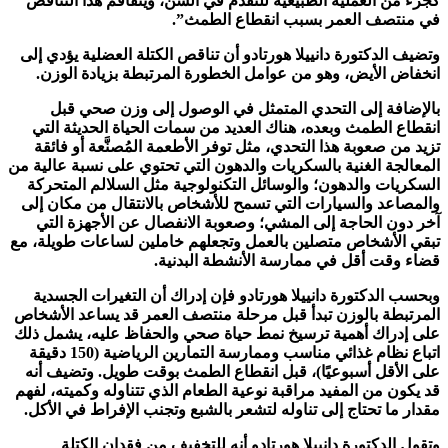
كجزء من العملية الطبيعية للتقدم في السن، ويتفاقم هذا التناقص
في منتصف العمر بسبب انقطاع الطمث”.
وتضيف الدكتورة دانييلا هورتادو أن تناقص الكتلة العضلية يؤدي إلى
انخفاض الأيض، وهو من عوامل الخطورة المرتبطة بزيادة الوزن.
بالإضافة إلى التحدي المتمثل في الوصول إلى وزن صحي قبل
انقطاع الطمث وبعده، هناك العديد من سمات الحياة الحديثة التي
تزيد من صعوبة هذا التحدي، مثل توفر الأطعمة المُصنَّعة أو فائقة
المعالجة الغنية بالسكريات والدهون التي تحتوي على نسبة عالية من
السكريات والدهون؛ والوسائل التكنولوجية مثل السلالم المتحركة
والمصاعد والسيارات التي تسمح للأشخاص بالانتقال من مكان إلى
آخر دون الحاجة إلى المشي؛ وصعوبة الانفصال عن الأجهزة التي
تبقي الأشخاص متصلين بالعمل وتجعلهم خاملين لساعات طويلة، مع
قضاء وقت أقل في ممارسة الأنشطة البدنية.
وبحسب الدكتورة دانييلا هورتادو فإن إدراك أن التغيرات الجسدية
المرتبطة بالوزن تبدأ قبل مرحلة منتصف العمر قد يساعد الأشخاص
على إدراك أهمية ترسيخ نمط حياة صحي والحفاظ عليه، يشمل ذلك
اتباع نظام غذائي مناسب وممارسة التمارين الرياضية (150 دقيقة
على الأقل أسبوعيًا)، قبل انقطاع الطمث بوقت طويل. وتضيف أنه
قد يكون من المفيد مراقبة نوعية الطعام الذي تتناوله وكميته، لفهم
مقدار ما تحتاج إلى تناوله لتشعر بالشبع وتجنب الإفراط في الأكل.
وتقول الدكتورة دانييلا هورتادو أنه للتخفيف من فقدان الكتلة