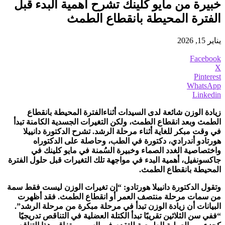
خبيرة من مايو كلينك تشرح أهمية البدء قبل
الفترة المحيطة بانقطاع الطمث
يناير 15, 2026
Facebook
X
Pinterest
WhatsApp
Linkedin
زيادة الوزن شائعة لدى السيدات أثناءالفترة المحيطة بانقطاع
الطمث وبعد انقطاع الطمث، ولكن التغيرات الجسدية الكامنة تبدأ
في وقت مبكر للغاية أثناء مرحلة الرشد. تشرح الدكتورة دانييلا
هورتادو أندرادي، دكتورة في الطب، وحاصلة على الدكتوراه
واختصاصية الغدد الصماء وخبيرة السُمنة في مايو كلينك في
جاكسونفيل، أهمية البدء في مواجهة تلك التغيرات قبل حلول الفترة
المحيطة بانقطاع الطمث.
وتقول الدكتورة دانييلا هورتادو: “إن تغيرات الوزن ليست فقط سمة
من سمات مرحلة منتصف العمر أو انقطاع الطمث. فقد أظهرت
البيانات أن زيادة الوزن تبدأ في مرحلة مبكرة من مرحلة الرشد”.
“ففي سن الثلاثين تقريبًا تبدأ الكتلة العضلية في التناقص تدريجيًا