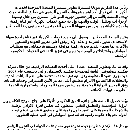
ويأتي هذا التكريم تتويجًا لمسيرة تطوير مستمرة للمنصة الموحدة لخدمات
الكهرباء، التي تمثل أحد أهم مشروعات التحول الرقمي في قطاع الطاقة. حيث
تهدف المنصة بالأساس إلى تحسين تجربة المواطن المصري من خلال تبسيط
الإجراءات، وتقليل الوقت والجهد، وإتاحة جميع خدمات الكهرباء عبر قناة رقمية
واحدة متكاملة، بما يعزز من سهولة الوصول للخدمة ويرفع مستوى رضا المواطنين.
وتتيح المنصة للمواطنين الوصول إلى جميع خدمات الكهرباء عبر قناة واحدة سهلة
الاستخدام، تتميز بالسرعة والدقة، وتُدار وفق أعلى معايير الجودة والتشغيل
والأمان، بما يضمن تقديم تجربة رقمية موثوقة ومستقرة، تتماشى مع متطلبات
المواطنين واحتياجاتهم اليومية، وتسهم في تعزيز الثقة في الخدمات الحكومية
الرقمية.
وقد تم بناء وتطوير المنصة اعتمادًا على أحدث التقنيات الرقمية، من خلال شركة
فيكسد سوليوشنز التابعة لمجموعة فيكسد للاستثمار، والتي تأسست عام 2007،
حيث جرى تنفيذ المنظومة وفق بنية تقنية متقدمة تعتمد على نظم البيانات الحديثة
والتحليلات الذكية، مع الالتزام بتطبيق أعلى معايير الأمن السيبراني وحماية البيانات
وفق المعايير الدولية المعتمدة، بما يضمن سرية المعلومات واستمرارية الخدمة
بأعلى مستويات الكفاءة.
ويُعد حصول المنصة على جائزة التميز الحكومي تأكيدًا على نجاح نموذج التكامل بين
الرؤية المؤسسية والتطبيق التقني المتطور، كما يعكس قدرة الكوادر الوطنية
والشركات المصرية على تنفيذ حلول رقمية على مستوى تنافسي، تدعم توجه
الدولة نحو بناء حكومة رقمية فعالة، تضع المواطن في قلب عملية التطوير.
ويمثل هذا الإنجاز خطوة جديدة نحو تحقيق مستهدفات الدولة في التحول الرقمي