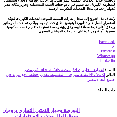
وتحسين جودة الخدمات المقدمة للمواطنين، إلى جانب رفع كفاءة الأداء التشغيلي
لمنظومة الكهرباء، بما يسهم في دعم خطط التنمية المستدامة وتعزيز مكانة مصر
كدولة رائدة في مجال الخدمات الحكومية الرقمية.
ويُضاف هذا التتويج إلى سجل إنجازات المنصة الموحدة لخدمات الكهرباء، ليؤكد
استمرار العمل على تطويرها وتوسيع نطاق خدماتها، بما يواكب تطلعات المواطنين
ويحقق أعلى قيمة مضافة لهم، وفق رؤية واضحة تستهدف تقديم خدمات حكومية
عصرية، آمنة، ومرتكزة على احتياجات المواطن المصري.
Facebook
X
Pinterest
WhatsApp
Linkedin
السابق
اندرايف تعلن إطلاق منصة inDrive Ads في مصر
التالي
HUAwEI تقدم مهرجان التقسيط تقديم خطط دفع مرنة في
جميع أنحاء مصر
ذات الصلة
البورصة وجهاز التمثيل التجاري يروجان
لسوق المال وجذب الاستثمارات