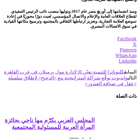
ومنذ انضمامها إلى أورنچ مصر عام 2017 وتوليها منصب نائب الرئيس التنفيذي
لقطاع العلاقات العامة والإعلام والاتصال المؤسسي، لعبت دورًا محوريًا في إعادة
تموضع العلامة التجارية، وتعزيز ارتباطها الثقافي بالمجتمع، وترسيخ مكانتها القيادية
في سوق الاتصالات المصري.
Facebook
X
Pinterest
WhatsApp
Linkedin
السابق
كليوباترا للتنمية تعيّن jll لإدارة مول برميلان في غرب القاهرة
التالي
وايدبوت توقّع شراكة إستراتيجية مع «الدحيح» لإطلاق سلسلة
«عقل في ضيافة الغندور»
ذات الصلة
المجلس العربي يكرّم مها ناجي بجائزة
المرأة العربية للمسئولية المجتمعية