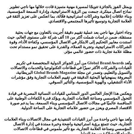
ويمثل الفوز بالجائزة تتويجًا لمسيرة مهنية متميزة قادت خلالها مها ناجي تطوير
نماذج اتصال مبتكرة، جمعت بين الرؤية الاستراتيجية، وإدارة السمعة المؤسسية،
وبناء علاقات إعلامية وشراكات استراتيجية فعّالة، بما انعكس على تعزيز الثقة في
العلامة التجارية وتوسيع تأثيرها المجتمعي والاقتصادي.
وجاء اختيار مها ناجي بعد عملية تقييم دقيقة أُجريت بالتعاون مع جهات بحثية
مستقلة، ضمن دراسات شملت أكثر من 18 ألف شركة على مستوى العالم، حيث
استندت معايير التحكيم إلى الابتكار في الاتصال المؤسسي، وكفاءة الأداء، وقوة
الشراكات الاستراتيجية، وتجربة العملاء، والقدرة على تحقيق نمو مستدام تحت
مظلة علامة تجارية ذات حضور عالمي مؤثر.
وتُعد Global Brand Awards من أبرز الجوائز الدولية المتخصصة في تكريم
القيادات والشركات الأكثر تميزًا في قطاعات التكنولوجيا والخدمات والاتصالات
والتمويل والتعليم، وتصدر عن مجلة Global Brands Magazine البريطانية،
المعروفة بمنهجياتها البحثية الدقيقة في تقييم العلامات التجارية وفق مؤشرات
الأداء التشغيلي، والهوية المؤسسية، والتأثير السوقي.
ويعكس هذا الإنجاز العالمي الدور المتنامي للقيادات النسائية المصرية في قيادة
التحول المؤسسي وصناعة العلامات التجارية، ويؤكد قدرة الكفاءات الوطنية على
المنافسة عالميًا في مجالات الاتصال المؤسسي وبناء السمعة، بما يدعم صورة
الاقتصاد المصري ويعزز من حضور علاماته التجارية على الساحة الدولية.
وتُعد مها ناجي واحدة من أبرز القيادات التنفيذية في مجال الاتصالات وبناء العلامات
التجارية، حيث تتمتع برؤية استراتيجية واضحة وخبرة ممتدة في إدارة الاتصال
المؤسسي وصناعة العلامة التجارية، مع تأثير ملموس في قطاعات الاتصالات
والسلع الاستهلاكية سريعة التداول.