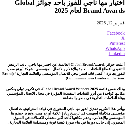
اختيار مها ناجي للفوز بأحد جوائز Global
Brand Awards لعام 2025
فبراير 12, 2026
Facebook
X
Pinterest
WhatsApp
Linkedin
أعلنت جوائز Global Brand Awards العالمية عن اختيار مها ناجي، نائب الرئيس
التنفيذي لقطاع العلاقات العامة والإعلام والاتصال المؤسسي بشركة أورنچ مصر،
للفوز بجائزة
“أفضل قائد استراتيجي للاتصال المؤسسى والعلامة التجارية” (Brand
Communications Leader of the Year).
وذلك ضمن قائمة Global Brand Award Winners 2025، في تكريم دولي يعكس
مكانتها كواحدة من أبرز القيادات التنفيذية المؤثرة في مجال الاتصال المؤسسي
وبناء العلامات التجارية في مصر والمنطقة.
ويأتي هذا التكريم تقديرًا لدور مها ناجي المحوري في قيادة استراتيجيات اتصال
مؤسسي متكاملة أسهمت في ترسيخ ريادة علامة أورنچ مصر، وتعزيز حضورها
المؤسسي والإعلامي، ودعم مكانتها كأحد أكبر مشغلي الاتصالات في السوق
المصري، إلى جانب دورها في بناء صورة ذهنية قوية ومستدامة للعلامة التجارية.